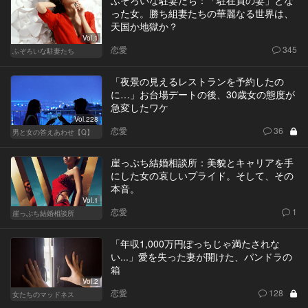
ふぞろいな駐妻たち：「駐在員の妻」とな
った女。勝ち組妻たちの華麗なる世界は、
天国か地獄か？
Vol.1
恋愛
345
ふぞろいな駐妻たち
「夜景の見えるレストランを予約したの
に…」お台場デートの後、30歳女の態度が
急変したワケ
Vol.228
恋愛
36
男と女の答えあわせ【Q】
崖っぷち結婚相談所：美貌とキャリアを手
にした女の哀しいプライド。そして、その
本音。
Vol.1
恋愛
1
崖っぷち結婚相談所
「年収1,000万円ぽっちじゃ満たされな
い...」愛を失った妻が開けた、パンドラの
箱
Vol.2
恋愛
128
女たちのマッドネス