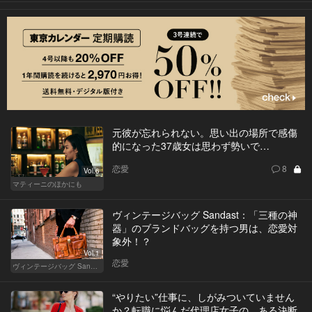
元彼が忘れられない。思い出の場所で感傷
的になった37歳女は思わず勢いで…
恋愛
8
Vol.6
マティーニのほかにも
ヴィンテージバッグ Sandast：「三種の神
器」のブランドバッグを持つ男は、恋愛対
象外！？
Vol.1
恋愛
ヴィンテージバッグ Sandast
“やりたい”仕事に、しがみついていません
か？転職に悩んだ代理店女子の、ある決断