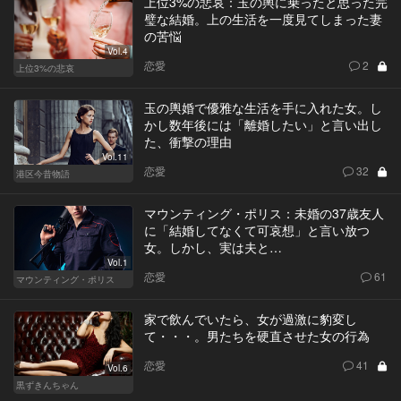
上位3%の悲哀：玉の輿に乗ったと思った完
璧な結婚。上の生活を一度見てしまった妻
の苦悩
Vol.4
恋愛
2
上位3%の悲哀
玉の輿婚で優雅な生活を手に入れた女。し
かし数年後には「離婚したい」と言い出し
た、衝撃の理由
Vol.11
恋愛
32
港区今昔物語
マウンティング・ポリス：未婚の37歳友人
に「結婚してなくて可哀想」と言い放つ
女。しかし、実は夫と…
Vol.1
恋愛
61
マウンティング・ポリス
家で飲んでいたら、女が過激に豹変し
て・・・。男たちを硬直させた女の行為
恋愛
41
Vol.6
黒ずきんちゃん