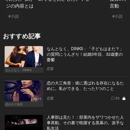
ジの内容とは
言動
#小説
#小説
おすすめ記事
なんとなく、DINKS：「子どもはまだ？」
の質問にうんざり！結婚3年目、32歳妻の
憂鬱
Vol.1
恋愛
なんとなく、DINKS
恋の大三角形：彼に選ばれる存在になるた
めに。私ができる、たった1つのこと
恋愛
93
Vol.11
恋の大三角形
人事部は見た！：部署内をザワつかせた人
事異動。その裏で暗躍する黒幕の、派手な
私生活