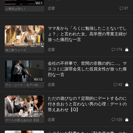
Vol.1
恋愛
37
人事部は見た！
ママ友から「ろくに勉強したことないでし
ょ？」と言われた女。高学歴の専業主婦が
放った痛烈な一言
Vol.3
恋愛
174
御三家ウォーズ
会社の不祥事で、世間の非難の的に…。マ
スコミに謝罪会見した役員女性が放った痛
烈な一言
Vol.12
恋愛
42
アイ・ニード・モア〜外資系オンナの欲望〜
ただの遊びなの？定期的にデートするのに
付き合おうと言わない男の心理：デートの
答えあわせ【Q】
Vol.20
恋愛
120
デートの答えあわせ【Q】