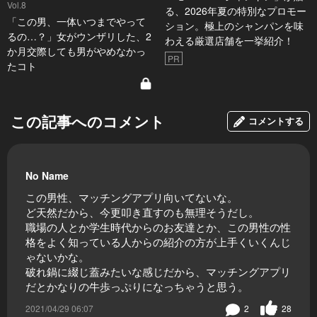
Vol.8
る、2026年夏の特別なプロモー
「この男、一体いつまでやって
ション。極上のシャンパンを味
るの…？」女がウンザリした、2
わえる厳選店舗を一挙紹介！
か月交際しても男がやめなかっ
PR
たコト
この記事へのコメント
コメントする
No Name
この男性、マッチングアプリ向いてないな。
ど天然だから、今更叩き直すのも無理そうだし。
職場の人とか学生時代からのお友達とか、この男性の性
格をよく知っている人からの紹介の方が上手くいくんじ
ゃないかな。
破れ鍋に綴じ蓋みたいな感じだから、マッチングアプリ
だとかなりの牛歩っぷりになっちゃうと思う。
2021/04/29 06:07
2
28