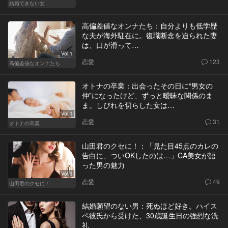
結婚できない女
高偏差値なオンナたち：自分よりも低学歴
な夫が海外駐在に。復職断念を迫られた妻
は、口が滑って…
Vol.1
恋愛
123
高偏差値なオンナたち
オトナの卒業：出会ったその日に“男女の
仲”になったけど、ずっと曖昧な関係のま
ま。しびれを切らした女は…
Vol.1
恋愛
31
オトナの卒業
山田君のクセに！：「見た目45点のカレの
告白に、ついOKしたのは…」CA美女が語
った男の魅力
Vol.1
恋愛
49
山田君のクセに！
結婚願望のない男：死ぬほど好き。ハイス
ペ彼氏から受けた、30歳誕生日の強烈な洗
礼