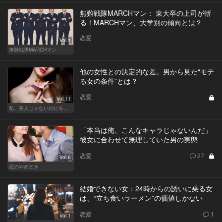
無難戦隊MARCHマン： 東大卒の上司が斬
る！MARCHマン、大学別の傾向とは？
恋愛
Vol.1
無難戦隊MARCHマン
他の女性との決定的な差。男から見た“モテ
る女の条件”とは？
恋愛
Vol.11
私、美人じゃないのにモテるんです。
「本当は俺、こんなキャラじゃないんだ」
彼女に合わせて無理していた男の実態
恋愛
27
Vol.6
恋のやめどき
結婚できない女：24時からの誘いに乗る女
は、“立ち食いラーメン”の価値しかない
恋愛
1
Vol.1