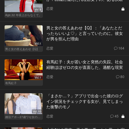
恋愛
Vol.8
Age,32 年収上がらなくて。
男と女の答えあわせ【Q】：「あなたとだ
ったらいいよ♡」と言っていたのに。彼女
が男を拒んだ理由
Vol.1
恋愛
164
男と女の答えあわせ【Q】
有馬紅子：夫が若い女と突然の失踪。社会
経験ほぼゼロの女が直面した、過酷な現実
恋愛
80
Vol.1
有馬紅子
「まさか…？」アプリで出会った彼のログ
イン状況をチェックする女が、見てしまっ
た衝撃のモノ
Vol.10
恋愛
45
婚活アポ～27歳ワセ女の場合～