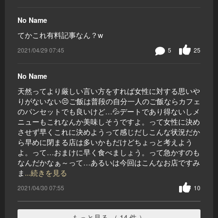
No Name
てかこれ有料記事なん？w
2021/04/29 07:45
5
25
No Name
天然ってより厳しい言い方をすれば女性に対する思いや
りがないない😣ご飯は普段の自分一人のご飯ならカフェ
のパンセットでも良いけど…💦デートであり得ないしメ
ニューもこれなんか美味しそうですよ。って女性に決め
させず早くこれに決めようって感じだしこんな状況だか
ら早めに閉まる店は多いかもだけどちょっと考えよう
よ。って…おまけに早く食べましょう。って急かすのも
なんだかなぁ～って…あるいは今回はこんなお店ですみ
ま
...続きを見る
2021/04/30 07:55
10
もっと見る （ 14 件 ）