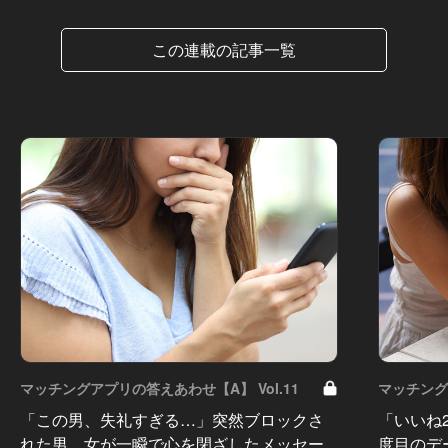
この連載の記事一覧
マッチングアプリの答えあわせ【A】 Vol.11
マッチング
「この男、失礼すぎる…」突然ブロックさ
「いいね
れた男。女が一瞬で心を閉ざしたメッセー
度目のデ