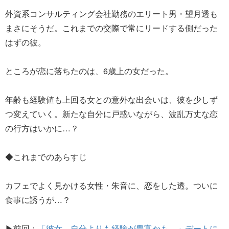
外資系コンサルティング会社勤務のエリート男・望月透も
まさにそうだ。これまでの交際で常にリードする側だった
はずの彼。
ところが恋に落ちたのは、6歳上の女だった。
年齢も経験値も上回る女との意外な出会いは、彼を少しず
つ変えていく。新たな自分に戸惑いながら、波乱万丈な恋
の行方はいかに…？
◆これまでのあらすじ
カフェでよく見かける女性・朱音に、恋をした透。ついに
食事に誘うが…？
▶前回：
「彼女、自分よりも経験が豊富かも…」デートに