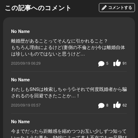
この記事へのコメント
コメントする
No Name
離婚歴があることってそんなに引かれること？
もちろん理由によるけど(妻側の不倫とか)今は離婚自体
は珍しいものではないと思うけど…
2020/09/19 06:29
5
91
No Name
わたしもSNSは検索しちゃう💦それで何度既婚者から騙
されるのを回避できたことか…！
2020/09/19 05:57
8
62
No Name
今までだったら距離感を縮めつつお互い少しずつ知って
いったような事を、SNSによって本人不在でも一足飛び