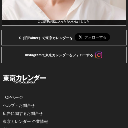
この記事が気に入ったらいいね！しよう
X（旧Twitter）で東京カレンダーを
Instagramで東京カレンダーをフォローする
TOPページ
ヘルプ・お問合せ
広告に関するお問合せ
東京カレンダー 企業情報