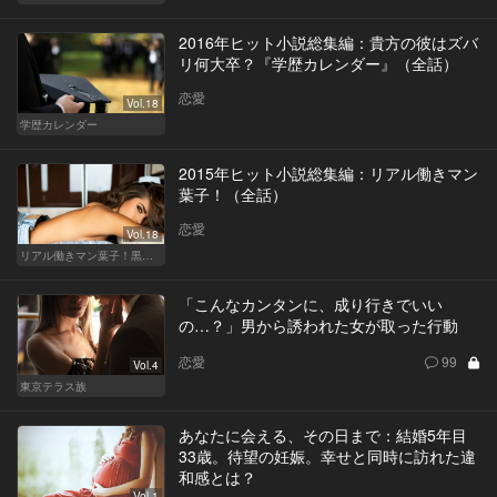
2016年ヒット小説総集編：貴方の彼はズバ
リ何大卒？『学歴カレンダー』（全話）
恋愛
Vol.18
学歴カレンダー
2015年ヒット小説総集編：リアル働きマン
葉子！（全話）
恋愛
Vol.18
リアル働きマン葉子！黒革の編集手帳 written by 内埜さくら
「こんなカンタンに、成り行きでいい
の…？」男から誘われた女が取った行動
恋愛
99
Vol.4
東京テラス族
あなたに会える、その日まで：結婚5年目
33歳。待望の妊娠。幸せと同時に訪れた違
和感とは？
Vol.1