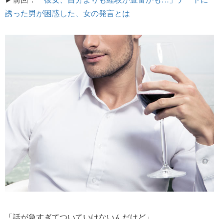
誘った男が困惑した、女の発言とは
「話が急すぎてついていけないんだけど」