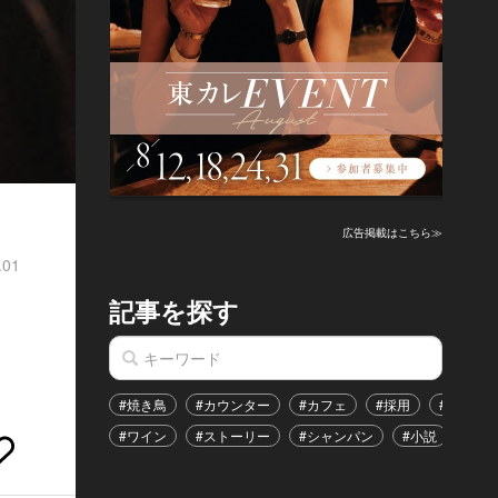
広告掲載はこちら≫
.01
記事を探す
#焼き鳥
#カウンター
#カフェ
#採用
#恋愛
#ワイン
#ストーリー
#シャンパン
#小説
#イ