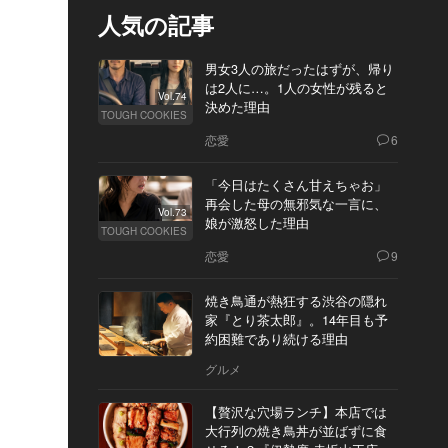
人気の記事
男女3人の旅だったはずが、帰り
は2人に…。1人の女性が残ると
Vol.74
決めた理由
TOUGH COOKIES
恋愛
6
「今日はたくさん甘えちゃお」
再会した母の無邪気な一言に、
Vol.73
娘が激怒した理由
TOUGH COOKIES
恋愛
9
焼き鳥通が熱狂する渋谷の隠れ
家『とり茶太郎』。14年目も予
約困難であり続ける理由
グルメ
【贅沢な穴場ランチ】本店では
大行列の焼き鳥丼が並ばずに食