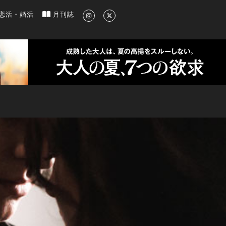
新のグルメ、洗練されたライフスタイル情報
恋活・婚活
月刊誌