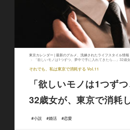
東京カレンダー | 最新のグルメ、洗練されたライフスタイル情報
「欲しいモノは1つずつ、夢中で手に入れてきたら…」32歳
それでも、私は東京で消耗する Vol.11
「欲しいモノは1つず
32歳女が、東京で消耗
#小説
#婚活
#恋愛