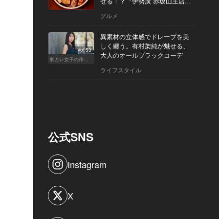
せる！？『伊勢廣 赤坂山王店』
へ
グルメ
異素材の立体感でドレープを美
しく纏う。有村架純が魅せる、
Vol.53
大人のオールブラックコーデ
東カレ女子の作り方
ライフスタイル
公式SNS
Instagram
X