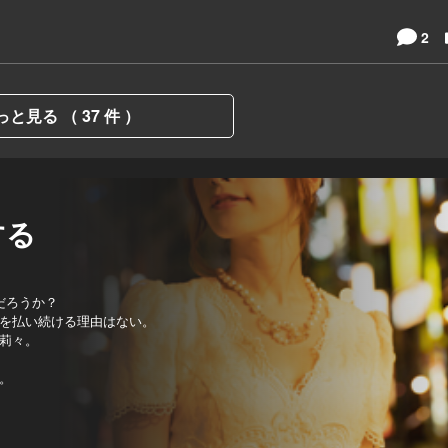
2
っと見る （ 37 件 ）
する
だろうか？
を払い続ける理由はない。
莉々。
。