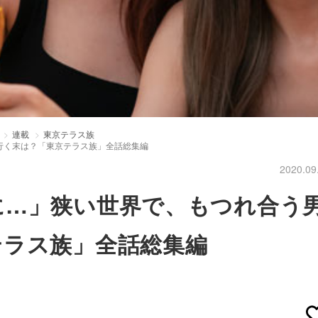
連載
東京テラス族
行く末は？「東京テラス族」全話総集編
2020.09
に…」狭い世界で、もつれ合う
テラス族」全話総集編