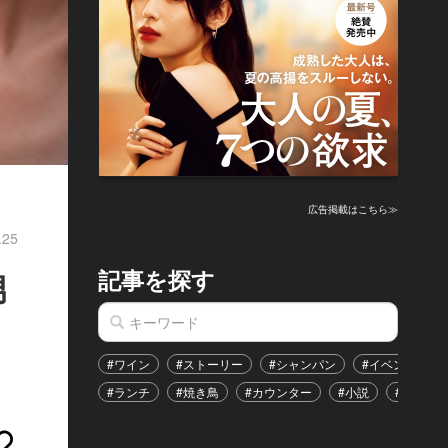
広告掲載はこちら≫
.25
記事を探す
男
#ワイン
#ストーリー
#シャンパン
#イベント
#ランチ
#焼き鳥
#カウンター
#小説
#恋愛