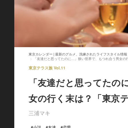
東京カレンダー | 最新のグルメ、洗練されたライフスタイル情報
「友達だと思ってたのに…」狭い世界で、もつれ合う男女の
東京テラス族 Vol.11
「友達だと思ってたの
女の行く末は？「東京
三浦マキ
#小説
#友達
#恋愛