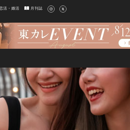
新のグルメ、洗練されたライフスタイル情報
恋活・婚活
月刊誌