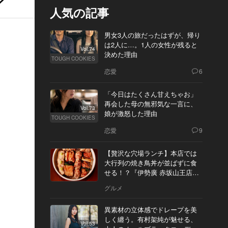
人気の記事
男女3人の旅だったはずが、帰り
は2人に…。1人の女性が残ると
Vol.74
決めた理由
TOUGH COOKIES
恋愛
6
「今日はたくさん甘えちゃお」
再会した母の無邪気な一言に、
Vol.73
娘が激怒した理由
TOUGH COOKIES
恋愛
9
【贅沢な穴場ランチ】本店では
大行列の焼き鳥丼が並ばずに食
せる！？『伊勢廣 赤坂山王店』
へ
グルメ
異素材の立体感でドレープを美
しく纏う。有村架純が魅せる、
Vol.53