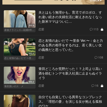
夫とはもう無理かも。育児でボロボロ、す
れ違い続きの夫婦生活に耐えきれなくなっ
た新米ママはついに…
Vol.8
恋愛
113
産後クライシス—結婚3年目の波乱—
恋と友情のあいだで 〜里奈 Ver.〜：金と力
のある男の相手をするのは、若く美しい女
の義務だと思っていた。
Vol.1
恋愛
108
恋と友情のあいだで 〜里奈 Ver.〜
青田どころか荒野だった！？上司より高い
酒を頼むトンデモ新入社員に止まらぬイラ
イラ
Vol.3
恋愛
16
青田買いのスゝメ
自分でも自覚している異常なコンプレック
ス。「理想の妻」を演じる女が抱える孤独
のワケ