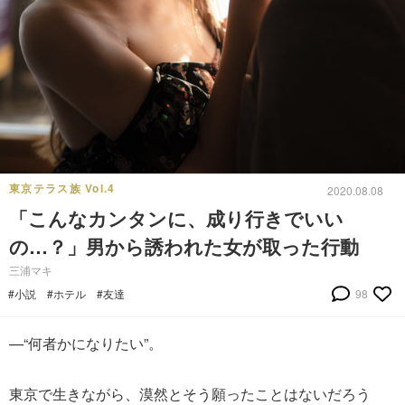
東京テラス族 Vol.4
2020.08.08
「こんなカンタンに、成り行きでいい
の…？」男から誘われた女が取った行動
三浦マキ
#小説
#ホテル
#友達
98
—“何者かになりたい”。
東京で生きながら、漠然とそう願ったことはないだろう