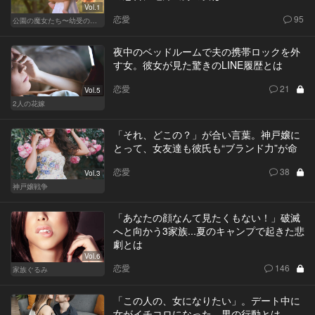
Vol.1
恋愛
95
公園の魔女たち〜幼受の世界〜
夜中のベッドルームで夫の携帯ロックを外
す女。彼女が見た驚きのLINE履歴とは
恋愛
21
Vol.5
2人の花嫁
「それ、どこの？」が合い言葉。神戸嬢に
とって、女友達も彼氏も“ブランド力”が命
恋愛
38
Vol.3
神戸嬢戦争
「あなたの顔なんて見たくもない！」破滅
へと向かう3家族...夏のキャンプで起きた悲
劇とは
Vol.6
恋愛
146
家族ぐるみ
「この人の、女になりたい」。デート中に
女がイチコロになった、男の行動とは