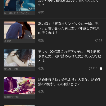
ち？
Vol.1
恋愛
私、港区女子になれない
夏の恋：「東京オリンピックに一緒に行こ
う」と誓い合った男と女。7年越しの約束
の行く末は？
Vol.1
恋愛
32
夏の恋
男ウケ100点満点の年下女子に、男を略奪
された女。追い詰められた女が取った行動
とは
Vol.4
恋愛
114
婚活ひとり飯
結婚維持活動：婚活よりも大変な、結婚生
活の“維持”。その秘訣とは？
恋愛
Vol.1
結婚維持活動