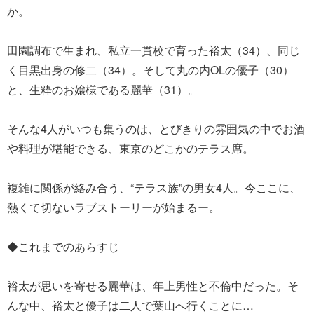
か。
田園調布で生まれ、私立一貫校で育った裕太（34）、同じ
く目黒出身の修二（34）。そして丸の内OLの優子（30）
と、生粋のお嬢様である麗華（31）。
そんな4人がいつも集うのは、とびきりの雰囲気の中でお酒
や料理が堪能できる、東京のどこかのテラス席。
複雑に関係が絡み合う、“テラス族”の男女4人。今ここに、
熱くて切ないラブストーリーが始まるー。
◆これまでのあらすじ
裕太が思いを寄せる麗華は、年上男性と不倫中だった。そ
んな中、裕太と優子は二人で葉山へ行くことに…