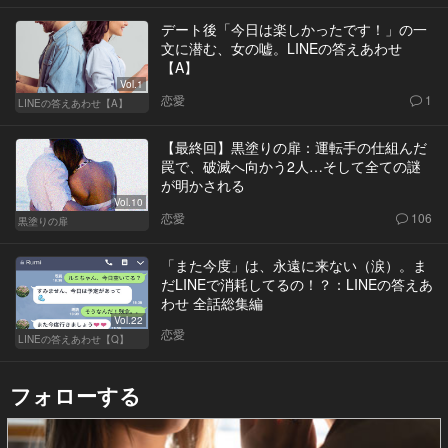
デート後「今日は楽しかったです！」の一
文に潜む、女の嘘。LINEの答えあわせ
【A】
Vol.1
恋愛
1
LINEの答えあわせ【A】
【最終回】黒塗りの扉：運転手の仕組んだ
罠で、破滅へ向かう2人…そして全ての謎
が明かされる
Vol.10
恋愛
106
黒塗りの扉
「また今度」は、永遠に来ない（涙）。ま
だLINEで消耗してるの！？：LINEの答えあ
わせ 全話総集編
Vol.22
恋愛
LINEの答えあわせ【Q】
フォローする