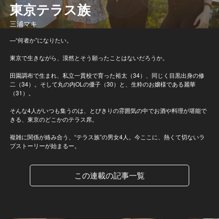
東京テラス族
三浦マキ
—“何者か”になりたい。
東京で生きながら、漠然とそう願ったことはないだろうか。
田園調布で生まれ、私立一貫校で育った裕太（34）、同じく目黒出身の修
二（34）。そして丸の内OLの優子（30）と、生粋のお嬢様である麗華
（31）。
そんな4人がいつも集うのは、とびきりの雰囲気の中でお酒や料理が堪能で
きる、東京のどこかのテラス席。
複雑に関係が絡み合う、“テラス族”の男女4人。今ここに、熱くて切ないラ
ブストーリーが始まるー。
この連載の記事一覧