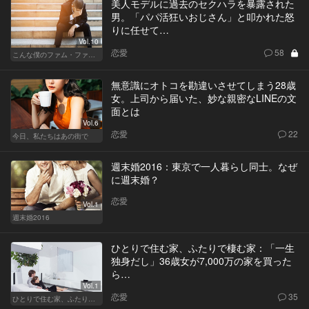
美人モデルに過去のセクハラを暴露された
男。「パパ活狂いおじさん」と叩かれた怒
りに任せて…
Vol.10
恋愛
58
こんな僕のファム・ファタル
無意識にオトコを勘違いさせてしまう28歳
女。上司から届いた、妙な親密なLINEの文
面とは
Vol.6
恋愛
22
今日、私たちはあの街で
週末婚2016：東京で一人暮らし同士。なぜ
に週末婚？
恋愛
Vol.1
週末婚2016
ひとりで住む家、ふたりで棲む家：「一生
独身だし」36歳女が7,000万の家を買った
ら…
Vol.1
恋愛
35
ひとりで住む家、ふたりで棲む家