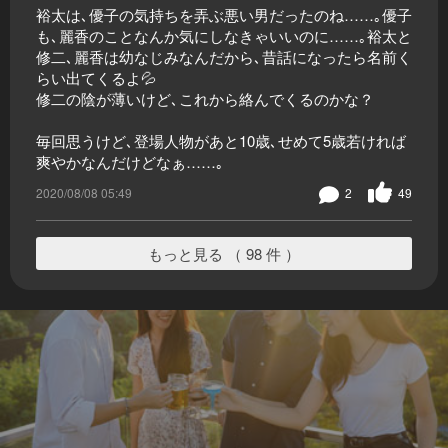
裕太は､優子の気持ちを弄ぶ悪い男だったのね……｡優子
も､麗香のことなんか気にしなきゃいいのに……｡裕太と
修二､麗香は幼なじみなんだから､昔話になったら名前く
らい出てくるよ💦
修二の陰が薄いけど､これから絡んでくるのかな？
毎回思うけど､登場人物があと10歳､せめて5歳若ければ
爽やかなんだけどなぁ……｡
2020/08/08 05:49
2
49
もっと見る （ 98 件 ）