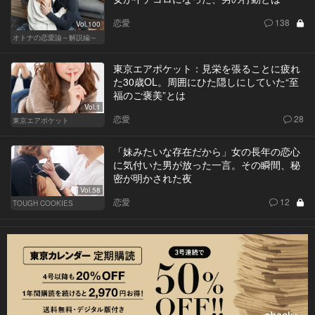
恋愛
138
Vol.100
オトナの恋愛論～解説編～
東京エアポケット：見栄を張ることに疲れ
た30歳OL。周囲にひた隠しにしていた“至
福のご褒美”とは
Vol.1
恋愛
28
東京エアポケット
「妹みたいな存在だから」女の長年の恋心
に気付いた男が放った一言。その瞬間、秘
密が明かされた夜
Vol.58
恋愛
12
TOUGH COOKIES