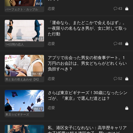
Vol.9
恋愛
43
パーフェクト・カップル
「運命なら、またどこかで会えるはず」。
一夜限りの名もなき男が、女に対して取っ
た行動
Vol.3
恋愛
48
14日間の恋人
アプリで出会った男女の初食事デート。1
万円のお会計は、男女どちらがどれくらい
負担すべき？
Vol.187
恋愛
52
男と女の答えあわせ【A】
さらば東京ビギナーズ！30歳になったシン
ゴが、『東京』で選んだ道とは？
恋愛
Vol.17
東京☆ビギナーズ
私、港区女子になれない：高学歴キャリア
女子VS男に頼る港区女子。賢いのはどっ