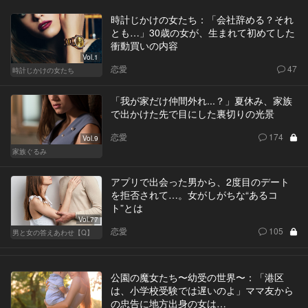
時計じかけの女たち：「会社辞める？それ
とも…」30歳の女が、生まれて初めてした
衝動買いの内容
Vol.1
恋愛
47
時計じかけの女たち
「我が家だけ仲間外れ...？」夏休み、家族
で出かけた先で目にした裏切りの光景
恋愛
174
Vol.9
家族ぐるみ
アプリで出会った男から、2度目のデート
を拒否されて…。女がしがちな“あるコ
ト”とは
Vol.77
恋愛
105
男と女の答えあわせ【Q】
公園の魔女たち〜幼受の世界〜：「港区
は、小学校受験では遅いのよ」ママ友から
の忠告に地方出身の女は…