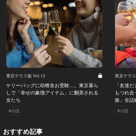
東京テラス族 Vol.12
東京テラス族 
ケリーバッグに幼稚舎お受験…。東京暮ら
「友達だ
しで「幸せの象徴アイテム」に翻弄される
もつれ合
女たち
族」全話
#小説
#小説
おすすめ記事