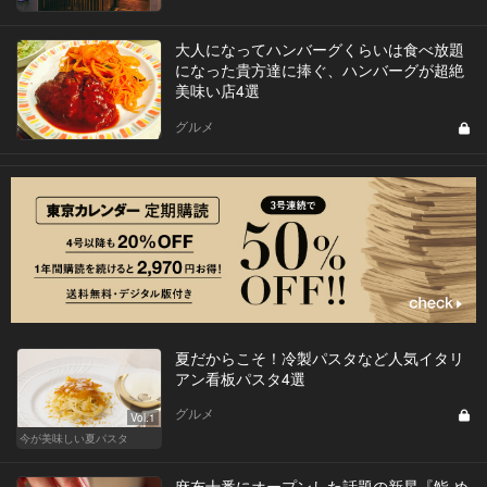
大人になってハンバーグくらいは食べ放題
になった貴方達に捧ぐ、ハンバーグが超絶
美味い店4選
グルメ
夏だからこそ！冷製パスタなど人気イタリ
アン看板パスタ4選
グルメ
Vol.1
今が美味しい夏パスタ
麻布十番にオープンした話題の新星『鮨 め