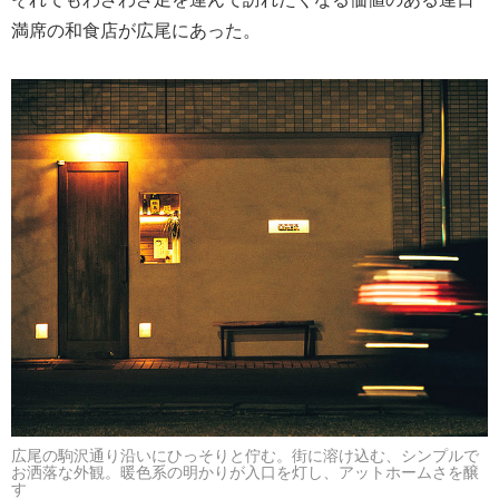
満席の和食店が広尾にあった。
広尾の駒沢通り沿いにひっそりと佇む。街に溶け込む、シンプルで
お洒落な外観。暖色系の明かりが入口を灯し、アットホームさを醸
す