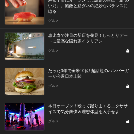
い乃』。鮨飯と鮨ダネの絶妙なバランスに
唸る
グルメ
恵比寿で注目の新店を発見！しっとりデー
トに最高な隠れ家イタリアン
グルメ
たった3年で全米10位! 超話題のハンバーガ
ーが今週日本上陸
グルメ
​本日オープン！殴って蹴りまくるエクササ
イズで気分爽快＆理想体型を入手せよ
グルメ