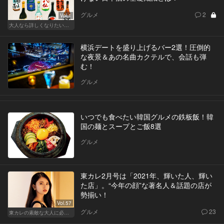
グルメ
2
Vol.1
大人なら詳しくなりたい、お酒の基礎知識
横浜デートを盛り上げるバー2選！圧倒的
な夜景＆あの名曲カクテルで、会話も弾
む！
グルメ
いつでも食べたい韓国グルメの鉄板飯！韓
国の麺とスープとご飯8選
グルメ
東カレ2月号は「2021年、輝いた人、輝い
た店」。“今年の顔”な著名人＆話題の店が
勢揃い！
Vol.57
グルメ
23
東カレの素敵な大人に必要なこと