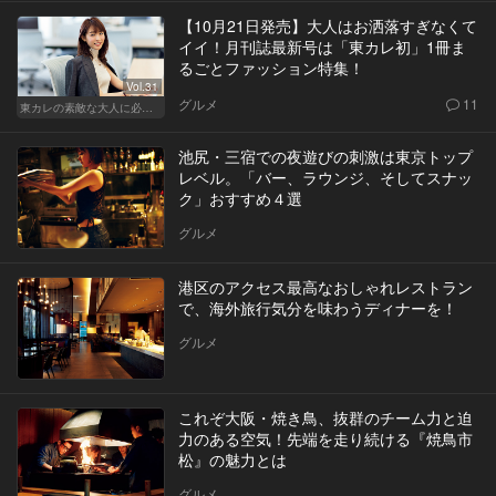
【10月21日発売】大人はお洒落すぎなくて
イイ！月刊誌最新号は「東カレ初」1冊ま
るごとファッション特集！
Vol.31
グルメ
11
東カレの素敵な大人に必要なこと
池尻・三宿での夜遊びの刺激は東京トップ
レベル。「バー、ラウンジ、そしてスナッ
ク」おすすめ４選
グルメ
港区のアクセス最高なおしゃれレストラン
で、海外旅行気分を味わうディナーを！
グルメ
これぞ大阪・焼き鳥、抜群のチーム力と迫
力のある空気！先端を走り続ける『焼鳥市
松』の魅力とは
グルメ