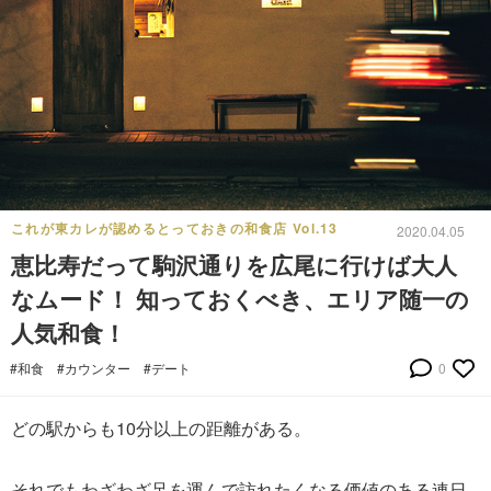
これが東カレが認めるとっておきの和食店 Vol.13
2020.04.05
恵比寿だって駒沢通りを広尾に行けば大人
なムード！ 知っておくべき、エリア随一の
人気和食！
#和食
#カウンター
#デート
0
どの駅からも10分以上の距離がある。
それでもわざわざ足を運んで訪れたくなる価値のある連日