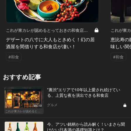
これが東カレが認めるとっておきの和食店
これが東
Vol.16
Vol.15
デザートの八寸に大人もときめく！幻の居
恵比寿の
酒屋を間借りする和食店が凄い！
味しい関
#和食
#和食
おすすめ記事
"裏渋"エリアで10年以上愛され続けてい
る、上質な夜を演出できる和食店
グルメ
Vol.10
これが東カレが認めるとっておきの和食店
今、アツい銘柄から読み解く！いまさら聞
けない日本酒の基礎知識とは？