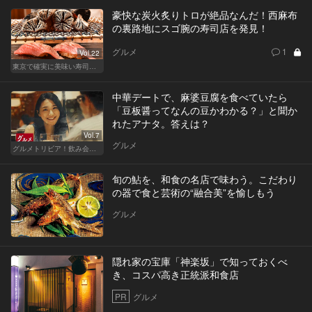
豪快な炭火炙りトロが絶品なんだ！西麻布
の裏路地にスゴ腕の寿司店を発見！
グルメ
1
Vol.22
東京で確実に美味い寿司はここだ！
中華デートで、麻婆豆腐を食べていたら
「豆板醤ってなんの豆かわかる？」と聞か
れたアナタ。答えは？
Vol.7
グルメ
グルメトリビア！飲み会やデートで会話のネタになるQ＆A
旬の鮎を、和食の名店で味わう。こだわり
の器で食と芸術の“融合美”を愉しもう
グルメ
隠れ家の宝庫「神楽坂」で知っておくべ
き、コスパ高き正統派和食店
PR
グルメ