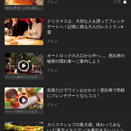
グルメ
5
Vol.3
新米の季節！お米を美味しく味わえる和食店
クリスマスは、大切な人を誘ってフレンチ
デートへ！記憶に残る大人のレストラン4
選
グルメ
オートロックの入口から中へ…。恵比寿の
秘密の隠れ家へご案内しよう
グルメ
Vol.7
デートの勝率が上がる店
前菜だけでワインおかわり！恵比寿で気軽
にフレンチデートならココ！
グルメ
Vol.26
デートの勝率が上がる店
カリスマシェフの集大成、味わってみな
い？“東京イタリアン”を牽引するレジェン