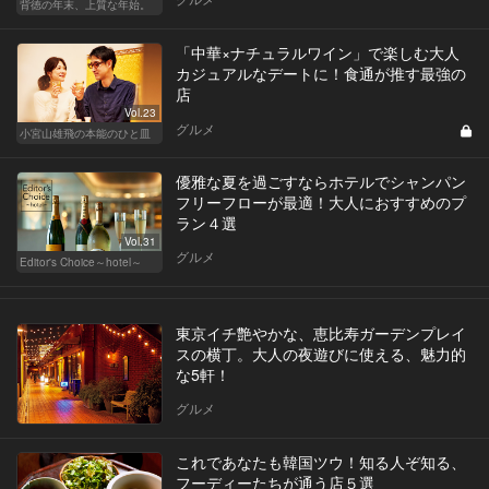
背徳の年末、上質な年始。
「中華×ナチュラルワイン」で楽しむ大人
カジュアルなデートに！食通が推す最強の
店
Vol.23
グルメ
小宮山雄飛の本能のひと皿
優雅な夏を過ごすならホテルでシャンパン
フリーフローが最適！大人におすすめのプ
ラン４選
Vol.31
グルメ
Editor's Choice～hotel～
東京イチ艶やかな、恵比寿ガーデンプレイ
スの横丁。大人の夜遊びに使える、魅力的
な5軒！
グルメ
これであなたも韓国ツウ！知る人ぞ知る、
フーディーたちが通う店５選