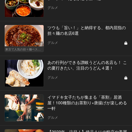
グルメ
ツウも「旨い！」と納得する、都内屈指の
担々麺の名店6選
グルメ
Vol.6
東京で人気の担々麺ベストセレクション！
あの行列ができる讃岐うどんの名店も！ こ
の夏行きたい、注目のうどん４選！
グルメ
イマドキ女子たちが集まる「茶割」居酒
屋！100種類のお茶割り×唐揚げが楽しめる
一軒
グルメ
【2023年、注目！】絶品うにの鮨店や美麗