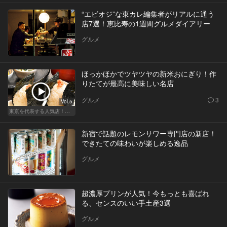
“エビオジ”な東カレ編集者がリアルに通う
店7選！恵比寿の1週間グルメダイアリー
グルメ
ほっかほかでツヤツヤの新米おにぎり！作
りたてが最高に美味しい名店
グルメ
3
Vol.5
東京を代表する人気店！ほかほか絶品おにぎり
新宿で話題のレモンサワー専門店の新店！
できたての味わいが楽しめる逸品
グルメ
超濃厚プリンが人気！今もっとも喜ばれ
る、センスのいい手土産3選
グルメ