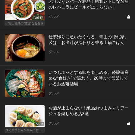
ぷりぷりレバーが絶品！昭和レトロな名店
のレバニラにビールが止まらない！
グルメ
Vol.37
小宮山雄飛の“英世”なる食卓
仕事帰りに通いたくなる、青山の隠れ家。
〆は、お出汁がふわりと香る土鍋ごはん
グルメ
いつもホッとする味を楽しめる。経験値高
めな“食好き”で賑わう、26時まで営業して
いるお洒落酒場
グルメ
お酒が止まらない！絶品おつまみマリアー
ジュを楽しめる店3選
グルメ
Vol.2
進化系つまみが生み出す驚きマリアージュ