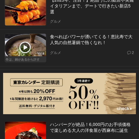
イタリアンまで、デートで行きたい新店5
選
グルメ
食べればパワーが湧いてくる！恵比寿で大
人気の自然薯鍋で熱くなれ！
グルメ
2
Vol.8
冬は、鍋があるから許す
ハンバーグが絶品！6,000円のお手頃価格
で楽しめる大人の洋食屋が西麻布に誕生