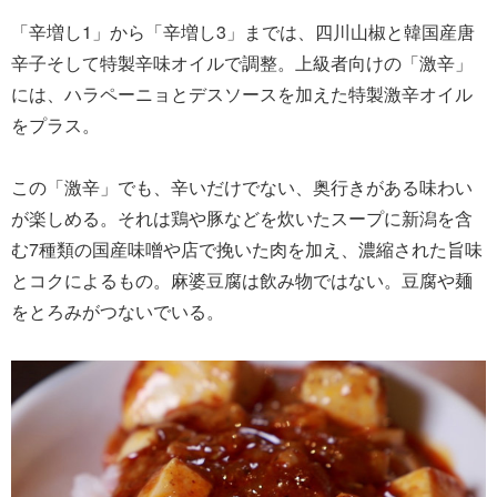
「辛増し1」から「辛増し3」までは、四川山椒と韓国産唐
辛子そして特製辛味オイルで調整。上級者向けの「激辛」
には、ハラペーニョとデスソースを加えた特製激辛オイル
をプラス。
この「激辛」でも、辛いだけでない、奥行きがある味わい
が楽しめる。それは鶏や豚などを炊いたスープに新潟を含
む7種類の国産味噌や店で挽いた肉を加え、濃縮された旨味
とコクによるもの。麻婆豆腐は飲み物ではない。豆腐や麺
をとろみがつないでいる。