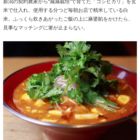
新潟の契約農家から“減減栽培”で育てた「コシヒカリ」を玄
米で仕入れ、使用する分つど毎朝お店で精米している白
米。ふっくら炊きあがったご飯の上に麻婆餡をかけたら、
見事なマッチングに箸が止まらない。