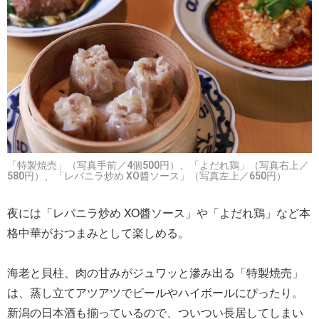
「特製焼売」（写真手前／4個500円）、「よだれ鶏」（写真右上／
580円）、「レバニラ炒め XO醬ソース」（写真左上／650円）
夜には「レバニラ炒め XO醬ソース」や「よだれ鶏」など本
格中華がおつまみとして楽しめる。
海老と貝柱、肉の甘みがジュワッと滲み出る「特製焼売」
は、蒸し立てアツアツでビールやハイボールにぴったり。
新潟の日本酒も揃っているので、ついつい長居してしまい