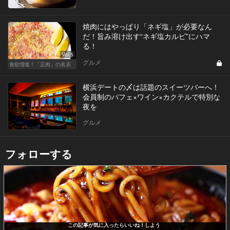
焼肉にはやっぱり「ネギ塩」が必要なん
だ！旨み溶け出す“ネギ塩カルビ”にハマ
る！
Vol.5
グルメ
食欲増進！「正肉」の名店
横浜デートの〆は話題のスイーツバーへ！
会員制のパフェ×ワイン×カクテルで特別な
夜を
グルメ
フォローする
この記事が気に入ったらいいね！しよう