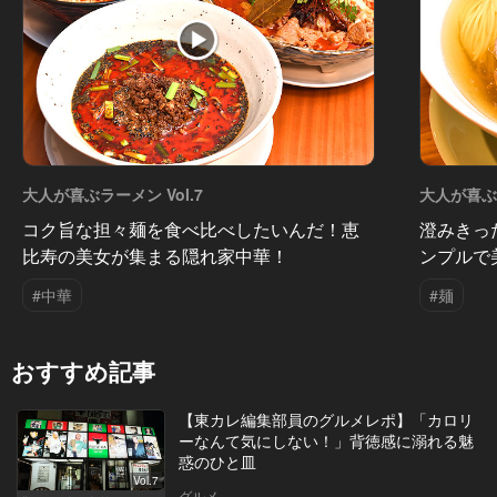
大人が喜ぶラーメン Vol.7
大人が喜ぶラ
コク旨な担々麺を食べ比べしたいんだ！恵
澄みきっ
比寿の美女が集まる隠れ家中華！
ンプルで
#中華
#麺
おすすめ記事
【東カレ編集部員のグルメレポ】「カロリ
ーなんて気にしない！」背徳感に溺れる魅
惑のひと皿
Vol.7
グルメ