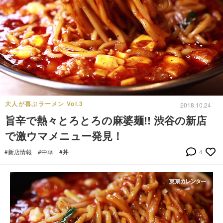
大人が喜ぶラーメン Vol.3
2018.10.24
旨辛で熱々とろとろの麻婆麺!! 渋谷の新店
で激ウマメニュー発見！
#新店情報
#中華
#丼
4