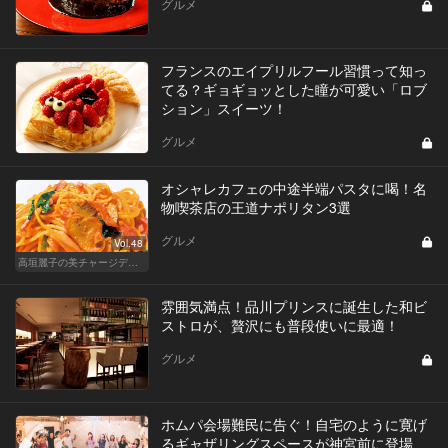
グルメ
フランスのエイプリルフール習慣って知っ
てる？ギョギョッとした瞳が可愛い「ロブ
ション」スイーツ！
グルメ
オシャレカフェの中途半端パスタに喝！名
物喫茶店の王道ナポリタン3選
グルメ
Vol.48
高垣麗子の美チャージディナー
雰囲気満点！品川プリンスに誕生した和ビ
ストロが、贅沢にも普段使いに最適！
グルメ
ホムパ会場難民に告ぐ！自宅のように寛げ
るギャザリングスペースが神宮前に登場