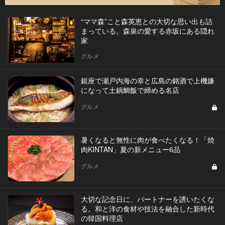
“ママ森”こと森英恵との大切な思い出も詰
まっている。森泉の愛する赤坂にある隠れ
家
グルメ
銀座で瀬戸内海の幸と広島の銘酒で上機嫌
になって土鍋鯛飯で締める名店
グルメ
暑くなると無性に肉が食べたくなる！「焼
肉KINTAN」夏の新メニュー6品
グルメ
大切な記念日に、パートナーを誘いたくな
る。和と洋の食材や技法を融合した新時代
の韓国料理店