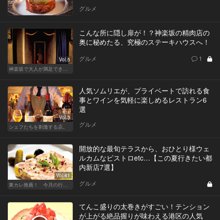
グルメ
こんな所に隠し扉が！？神楽坂の精肉店の
奥に秘めたる、究極のステーキハウスへ！
グルメ
1
Vol.5
神楽坂で大人が満足できる、おしゃれデート！
人気ソムリエが、プライベートで訪れる食
事とワインを気軽に楽しめるレストラン6
選
Vol.3
グルメ
シェフたちを刺激する店。
開放的な最旬テラスから、おひとり様ウェ
ルカムなビストロetc…【この夏行きたい都
内新店7選】
Vol.41
グルメ
東カレ推薦！ 今月の行くべき店
てんこ盛りの太巻きがすごい！テンション
が上がる絶品握りが味わえる港区の人気