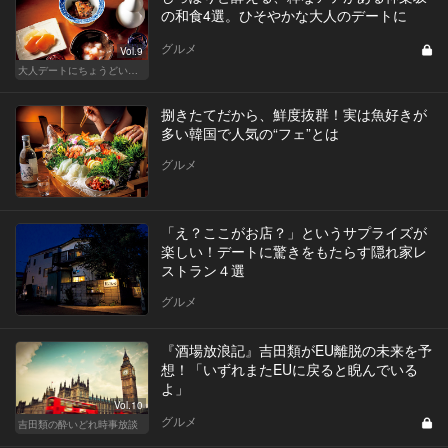
の和食4選。ひそやかな大人のデートに
グルメ
Vol.9
大人デートにちょうどいい、神楽坂でしっぽり和食
捌きたてだから、鮮度抜群！実は魚好きが
多い韓国で人気の“フェ”とは
グルメ
「え？ここがお店？」というサプライズが
楽しい！デートに驚きをもたらす隠れ家レ
ストラン４選
グルメ
『酒場放浪記』吉田類がEU離脱の未来を予
想！「いずれまたEUに戻ると睨んでいる
よ」
Vol.10
グルメ
吉田類の酔いどれ時事放談