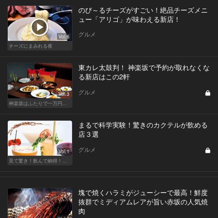
のび～るチーズがすごい！絶品チーズメニ
ュー「アリゴ」が味わえる新店！
グルメ
Vol.6
チーズにまみれる夜
東カレ太鼓判！ 神楽坂で予約が取れなくな
る新店はこの2軒
グルメ
Vol.3
神楽坂はふたりで一万円のサンクチュアリ！
まるで科学実験！驚きのカクテルが飲める
店３選
グルメ
Vol.1
見て驚き！飲んで納得！進化系酒カタログ
塊で焼くハラミがジューシーで最高！鮮度
抜群でミディアムレアが旨い赤坂の人気焼
肉