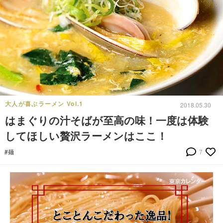
大人が喜ぶラーメン Vol.1
2018.05.30
はまぐりの汁そばが至高の味！一度は体験
してほしい贅沢ラーメンはここ！
#麺
7