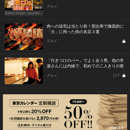
グルメ
Vol.5
Editor's Choice～gourmet～
肉への追究は当たり前！恵比寿で徹底的に
「火」に拘った肉の名店３選
グルメ
「行きつけのバー」でよく会う男。他の常
連さんには内緒で、初めての二人きりの夜
グルメ
7