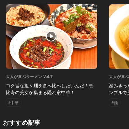
大人が喜ぶラーメン Vol.7
大人が喜ぶラ
コク旨な担々麺を食べ比べしたいんだ！恵
澄みきっ
比寿の美女が集まる隠れ家中華！
ンプルで
#中華
#麺
おすすめ記事