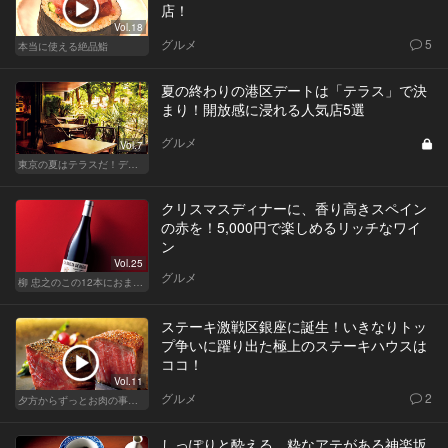
店！
Vol.18
グルメ
5
本当に使える絶品鮨
夏の終わりの港区デートは「テラス」で決
まり！開放感に浸れる人気店5選
グルメ
Vol.7
東京の夏はテラスだ！デートも女子会も盛り上がること間違いなし！
クリスマスディナーに、香り高きスペイン
の赤を！5,000円で楽しめるリッチなワイ
ン
Vol.25
グルメ
柳 忠之のこの12本におまかせ
ステーキ激戦区銀座に誕生！いきなりトッ
プ争いに躍り出た極上のステーキハウスは
ココ！
Vol.11
グルメ
2
夕方からずっとお肉の事を考えてる貴方へ
しっぽりと酔える、粋なアテがある神楽坂