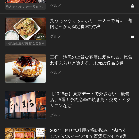
Vol.5
グルメ
焼肉で“ハラミ”が一番好きならこの東京の名店へ
笑っちゃうくらいボリューミーで旨い！都
内どっかん肉定食2強対決
グルメ
Vol.20
小宮山雄飛の“英世”なる食卓
三宿・池尻の上質な客層に愛される。気負
わずふらりと買える、地元の逸品３選
グルメ
【2026春】東京デートで外さない「最旬
店」5選！予約必至の焼き鳥・焼肉・イタ
リアンなど
グルメ
2024年おせち料理が揃い踏み！“肉づく
し”から“スイーツ”まで百貨店おせち9選