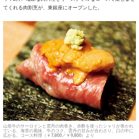
てくれる肉割烹が、東銀座にオープンした。
山形牛のサーロインと雲丹の肉巻き。赤酢を使ったシャリが巻かれ
ている。海苔の風味、牛のコク、雲丹の甘みが合わさり、口の中に
広がる。コース料理（￥7,800／￥9,800）より