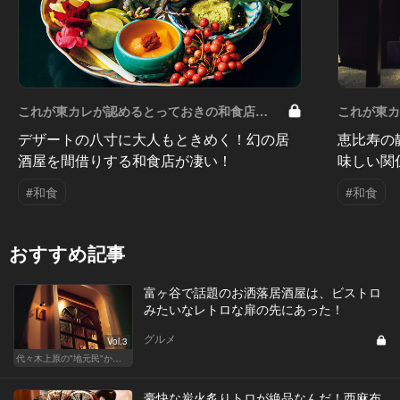
これが東カレが認めるとっておきの和食店
これが東
Vol.16
Vol.15
デザートの八寸に大人もときめく！幻の居
恵比寿の
酒屋を間借りする和食店が凄い！
味しい関
#和食
#和食
おすすめ記事
富ヶ谷で話題のお洒落居酒屋は、ビストロ
みたいなレトロな扉の先にあった！
グルメ
Vol.3
代々木上原の"地元民"から愛される名店
豪快な炭火炙りトロが絶品なんだ！西麻布