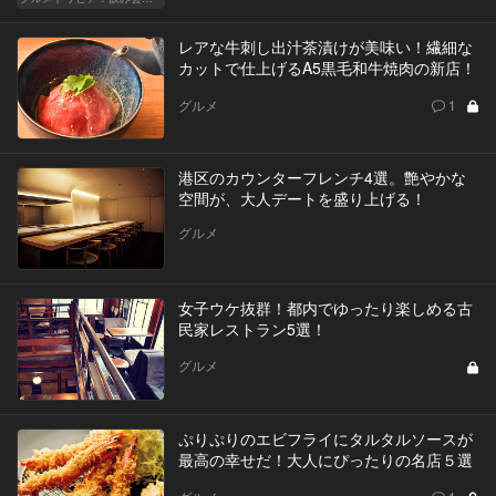
レアな牛刺し出汁茶漬けが美味い！繊細な
カットで仕上げるA5黒毛和牛焼肉の新店！
グルメ
1
港区のカウンターフレンチ4選。艶やかな
空間が、大人デートを盛り上げる！
グルメ
女子ウケ抜群！都内でゆったり楽しめる古
民家レストラン5選！
グルメ
ぷりぷりのエビフライにタルタルソースが
最高の幸せだ！大人にぴったりの名店５選