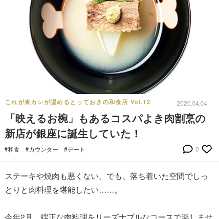
これが東カレが認めるとっておきの和食店 Vol.12
2020.04.04
「映えるお椀」もあるコスパよき肉割烹の
新店が銀座に誕生していた！
#和食
#カウンター
#デート
0
ステーキや焼肉も悪くない。でも、落ち着いた空間でしっ
とりと肉料理を堪能したい……。
今年2月、端正な肉料理をリーズナブルなコースで楽しませ