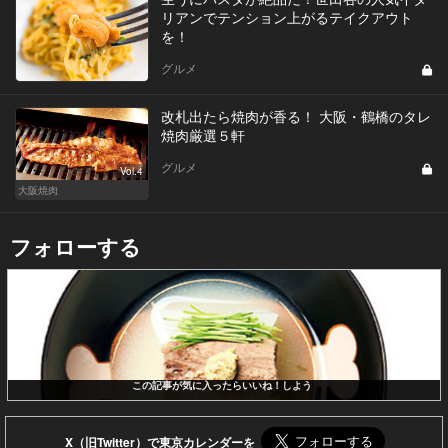
リアンでテンション上がるテイクアウト
を！
グルメ
改札出たら焼肉が香る！ 大阪・鶴橋のタレ
焼肉厳選５軒
グルメ
Vol.4
大阪焼肉
フォローする
この記事が気に入ったらいいね！しよう
X（旧Twitter）で東京カレンダーを