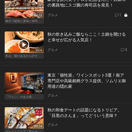
の裏路地にスゴ腕の寿司店を発見！
グルメ
1
Vol.22
東京で確実に美味い寿司はここだ！
秋の炊き込みご飯ならここ！土鍋を開ける
と幸せが広がる人気店！
グルメ
5
Vol.6
冬は、鍋があるから許す
東京「個性派」ワインスポット3選！南ア
専門店や高級銘柄グラス提供、ソムリエ御
用達の隠れ家
Vol.6
グルメ
「ワイン」がある夜。
秋の和食デートの話題になるトリビア。
「目黒のさんま」ってどういう意味？
グルメ
Vol.14
グルメトリビア！飲み会やデートで会話のネタになるQ＆A