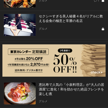
グルメ
1
セクシーすぎる美人秘書４名がリアルに教
える会食の極意と常勝の名店
グルメ
恵比寿で人気の『小泉料理店』が“大人の居
酒屋”に進化！和を効かせた絶品フレンチを
楽しむ夜
グルメ