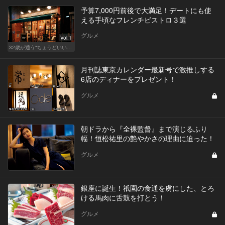
予算7,000円前後で大満足！デートにも使
える手頃なフレンチビストロ３選
グルメ
Vol.1
32歳が通う“ちょうどいい”価格の店
月刊誌東京カレンダー最新号で激推しする
6店のディナーをプレゼント！
グルメ
朝ドラから『全裸監督』まで演じるふり
幅！恒松祐里の艶やかさの理由に迫った！
グルメ
銀座に誕生！祇園の食通を虜にした、とろ
ける馬肉に舌鼓を打とう！
グルメ