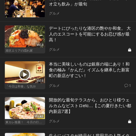
オ立ち飲み」が最旬
グルメ
デートにぴったりな港区の艶やか和食。 大
人のエスコートを可能にするお忍び感が最
高！
Vol.3
グルメ
港区エリアの隠れ家
本当に美味しいものは銀座の端にあり！和
食の極み『かんだ』イズムを継承した新富
町の新店がすごい！
Vol.5
グルメ
1
「今日は和食」な気分
開放的な最旬テラスから、おひとり様ウェ
ルカムなビストロetc…【この夏行きたい都
内新店7選】
Vol.41
グルメ
東カレ推薦！ 今月の行くべき店
生うにパスタが絶品だ！世田谷の人気イタ