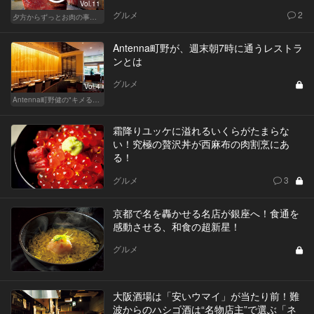
Vol.11
グルメ
2
夕方からずっとお肉の事を考えてる貴方へ
Antenna町野が、週末朝7時に通うレストラ
ンとは
グルメ
Vol.4
Antenna町野健の"キメる"レストラン
霜降りユッケに溢れるいくらがたまらな
い！究極の贅沢丼が西麻布の肉割烹にあ
る！
グルメ
3
京都で名を轟かせる名店が銀座へ！食通を
感動させる、和食の超新星！
グルメ
大阪酒場は「安いウマイ」が当たり前！難
波からのハシゴ酒は“名物店主”で選ぶ「ネ