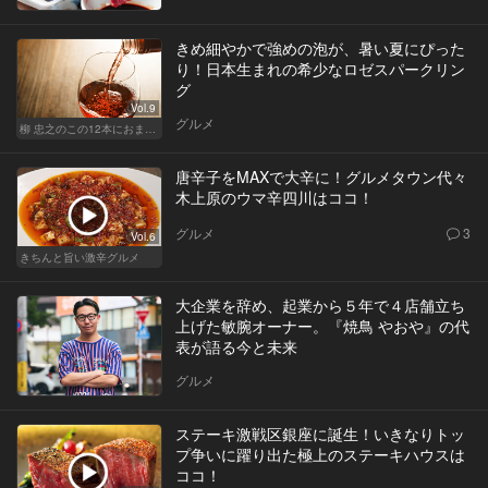
きめ細やかで強めの泡が、暑い夏にぴった
り！日本生まれの希少なロゼスパークリン
グ
Vol.9
グルメ
柳 忠之のこの12本におまかせ
唐辛子をMAXで大辛に！グルメタウン代々
木上原のウマ辛四川はココ！
グルメ
3
Vol.6
きちんと旨い激辛グルメ
大企業を辞め、起業から５年で４店舗立ち
上げた敏腕オーナー。『焼鳥 やおや』の代
表が語る今と未来
グルメ
ステーキ激戦区銀座に誕生！いきなりトッ
プ争いに躍り出た極上のステーキハウスは
ココ！