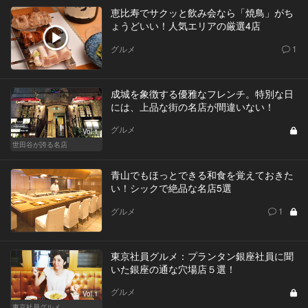
恵比寿でサクッと飲み会なら「焼鳥」がち
ょうどいい！人気エリアの厳選4店
グルメ
1
成城を象徴する優雅なフレンチ。特別な日
には、上品な街の名店が間違いない！
グルメ
Vol.1
世田谷が誇る名店
青山でもほっとできる和食を覚えておきた
い！シックで絶品な名店5選
グルメ
1
東京社員グルメ：プランタン銀座社員に聞
いた銀座の通な穴場店５選！
グルメ
Vol.1
東京社員グルメ