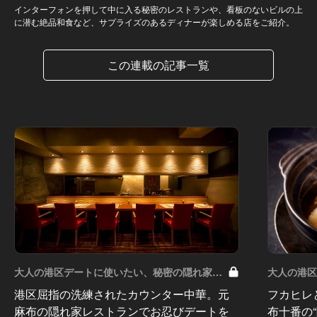
インターフォンを押して中に入る秘密のレストランや、看板のないビルの上
に潜む絶品和食など、サプライズのあるディナーが楽しめる店をご紹介。
この連載の記事一覧
大人の港区デートに使いたい、秘密の隠れ家
大人の港
Vol.8
Vol.7
港区屈指の洗練されたカウンター中華。元
フカヒレ
麻布の隠れ家レストランでお忍びデートを
布十番の