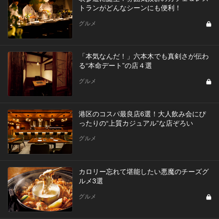
トランがどんなシーンにも便利！
グルメ
「本気なんだ！」六本木でも真剣さが伝わ
る“本命デート”の店４選
グルメ
港区のコスパ最良店6選！大人飲み会にぴ
ったりの“上質カジュアル”な店ぞろい
グルメ
カロリー忘れて堪能したい悪魔のチーズグ
ルメ3選
グルメ