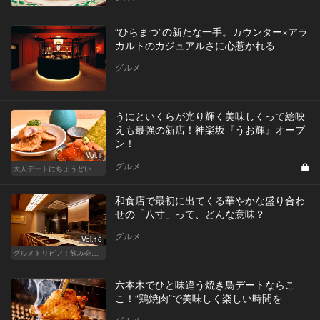
“ひらまつ”の新たな一手。カウンター×アラ
カルトのカジュアルさに心惹かれる
グルメ
うにといくらが光り輝く美味しくって絵映
えも最強の新店！神楽坂『うお輝』オープ
ン！
Vol.1
グルメ
大人デートにちょうどいい、神楽坂でしっぽり和食
和食店で最初に出てくる華やかな盛り合わ
せの「八寸」って、どんな意味？
グルメ
Vol.16
グルメトリビア！飲み会やデートで会話のネタになるQ＆A
六本木でひと味違う焼き鳥デートならこ
こ！“鶏焼肉”で美味しく楽しい時間を
グルメ