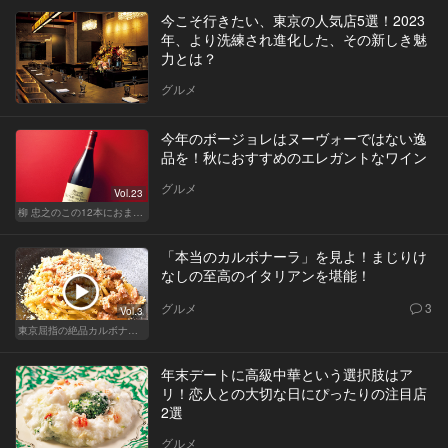
今こそ行きたい、東京の人気店5選！2023
年、より洗練され進化した、その新しき魅
力とは？
グルメ
今年のボージョレはヌーヴォーではない逸
品を！秋におすすめのエレガントなワイン
グルメ
Vol.23
柳 忠之のこの12本におまかせ
「本当のカルボナーラ」を見よ！まじりけ
なしの至高のイタリアンを堪能！
グルメ
3
Vol.3
東京屈指の絶品カルボナーラ！すぐに行きたくなる美味しい人気店
年末デートに高級中華という選択肢はア
リ！恋人との大切な日にぴったりの注目店
2選
グルメ