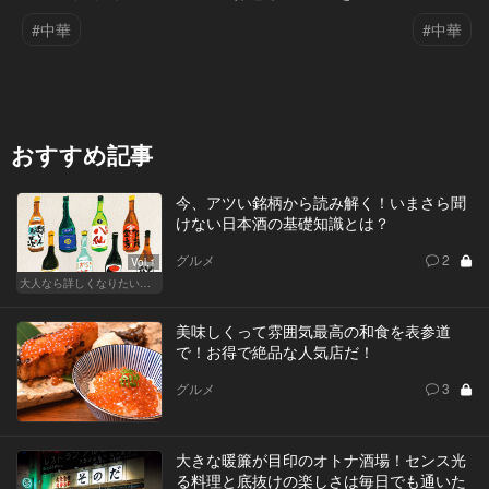
#中華
#中華
おすすめ記事
今、アツい銘柄から読み解く！いまさら聞
けない日本酒の基礎知識とは？
グルメ
2
Vol.1
大人なら詳しくなりたい、お酒の基礎知識
美味しくって雰囲気最高の和食を表参道
で！お得で絶品な人気店だ！
グルメ
3
大きな暖簾が目印のオトナ酒場！センス光
る料理と底抜けの楽しさは毎日でも通いた