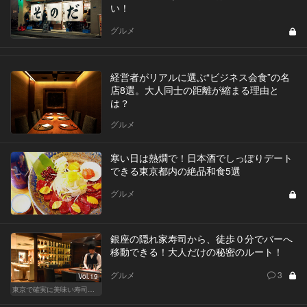
い！
グルメ
経営者がリアルに選ぶ“ビジネス会食”の名
店8選。大人同士の距離が縮まる理由と
は？
グルメ
寒い日は熱燗で！日本酒でしっぽりデート
できる東京都内の絶品和食5選
グルメ
銀座の隠れ家寿司から、徒歩０分でバーへ
移動できる！大人だけの秘密のルート！
グルメ
3
Vol.19
東京で確実に美味い寿司はここだ！