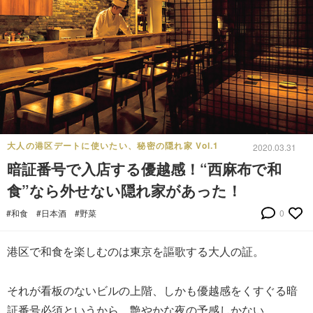
大人の港区デートに使いたい、秘密の隠れ家 Vol.1
2020.03.31
暗証番号で入店する優越感！“西麻布で和
食”なら外せない隠れ家があった！
#和食
#日本酒
#野菜
0
港区で和食を楽しむのは東京を謳歌する大人の証。
それが看板のないビルの上階、しかも優越感をくすぐる暗
証番号必須というから、艶やかな夜の予感しかない。