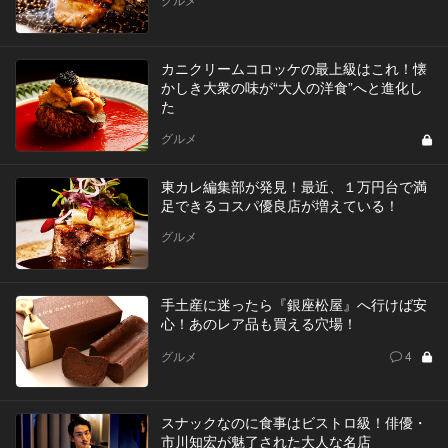
カニクリームコロッケの最上級はこれ！懐
かしき大衆の味が“大人の洋食”へと進化し
た
グルメ
東カレ編集部が発見！最近、１万円台で満
足できるコスパ優良店が増えている！
グルメ
手土産に迷ったら『銀座松屋』へ行けば安
心！あのレア品も買える穴場！
グルメ
4
スナックなのに食事はビストロ級！俳優・
市川知宏が魅了された大人な名店