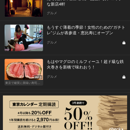
な新店4軒
グルメ
もうすぐ薄着の季節！女性のための“ガチト
レ”ジムが表参道・恵比寿にオープン
グルメ
もはやマグロのミルフィーユ！超ド級な鉄
火巻きを新橋で味わおう！
グルメ
Vol.3
東京で確実に美味い寿司はここだ！