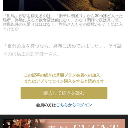
『對馬』が店を構えるのは、「旧テレ朝通り」から30mほど入った
場所。路地に入ると飲食店は他になく、かなり閑静で夜は真っ暗。
住民以外の人通りはほぼなく、對馬さんもその環境がいたく気に入
ったとか
「自分の店を持つなら、麻布に決めていました」。そう話
すのは店主の對馬健一さん。
この記事の続きは月額プラン会員への加入、
またはアプリでコイン購入をすると読めます
購入して続きを読む
会員の方は
こちらからログイン