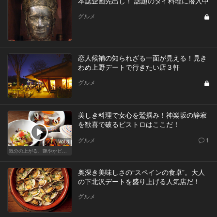
本誌企画先出し！ 話題のタイ料理に潜入中
グルメ
恋人候補の知られざる一面が見える！見き
わめ上野デートで行きたい店３軒
グルメ
美しき料理で女心を鷲掴み！神楽坂の静寂
を歓喜で破るビストロはここだ！
グルメ
1
Vol.3
気分の上がる、艶やかビストロ
奥深き美味しさの“スペインの食卓”。大人
の下北沢デートを盛り上げる人気店だ！
グルメ