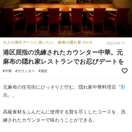
大人の港区デートに使いたい、秘密の隠れ家 Vol.8
2023.09.11
港区屈指の洗練されたカウンター中華。元
麻布の隠れ家レストランでお忍びデートを
#中華
#カウンター
#港区
元麻布の住宅街にひっそりと佇む、隠れ家中華料理店
『對
馬』
。
高級食材をふんだんに使用する贅を尽くしたコースを、洗
練されたカウンターで味わうことができる。