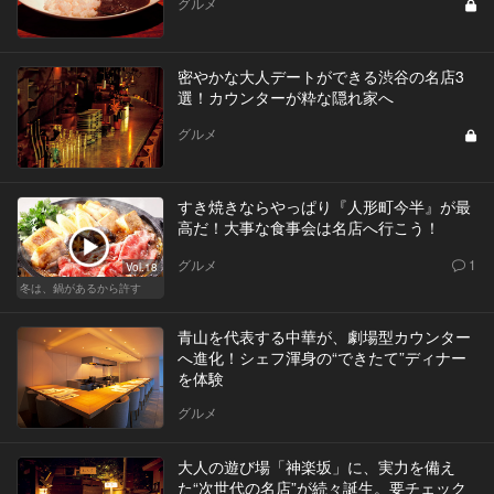
グルメ
密やかな大人デートができる渋谷の名店3
選！カウンターが粋な隠れ家へ
グルメ
すき焼きならやっぱり『人形町今半』が最
高だ！大事な食事会は名店へ行こう！
グルメ
1
Vol.18
冬は、鍋があるから許す
青山を代表する中華が、劇場型カウンター
へ進化！シェフ渾身の“できたて”ディナー
を体験
グルメ
大人の遊び場「神楽坂」に、実力を備え
た“次世代の名店”が続々誕生。要チェック