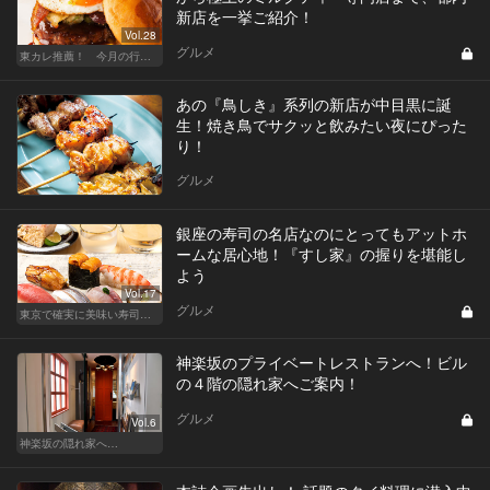
新店を一挙ご紹介！
Vol.28
グルメ
東カレ推薦！ 今月の行くべき店
あの『鳥しき』系列の新店が中目黒に誕
生！焼き鳥でサクッと飲みたい夜にぴった
り！
グルメ
銀座の寿司の名店なのにとってもアットホ
ームな居心地！『すし家』の握りを堪能し
よう
Vol.17
グルメ
東京で確実に美味い寿司はここだ！
神楽坂のプライベートレストランへ！ビル
の４階の隠れ家へご案内！
グルメ
Vol.6
神楽坂の隠れ家へ…