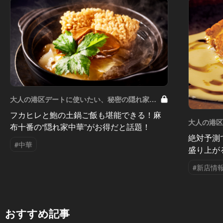
大人の港区デートに使いたい、秘密の隠れ家
Vol.7
フカヒレと鮑の土鍋ご飯も堪能できる！麻
大人の港
布十番の“隠れ家中華”がお得だと話題！
Vol.6
絶対予測
#中華
盛り上が
#新店情
おすすめ記事