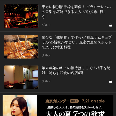
東カレ特別招待枠を確保！ グラミーレベル
の音楽を堪能できる大人の遊び場に行こ
う！
グルメ
希少な「銘柄豚」で作った“和風サムギョプ
サル”の旨味がすごい。原宿の最旬スポット
で楽しむ韓国料理
グルメ
年末年始のキメの接待はここで！相手を絶
対に唸らす和食の名店4選
グルメ