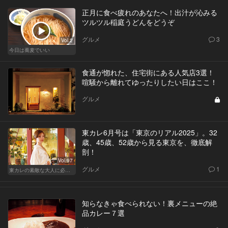
正月に食べ疲れのあなたへ！出汁が沁みる
ツルツル稲庭うどんをどうぞ
グルメ
3
Vol.2
今日は蕎麦でいい
食通が惚れた、住宅街にある人気店3選！
喧騒から離れてゆったりしたい日はここ！
グルメ
東カレ6月号は「東京のリアル2025」。32
歳、45歳、52歳から見る東京を、徹底解
剖！
Vol.97
グルメ
1
東カレの素敵な大人に必要なこと
知らなきゃ食べられない！裏メニューの絶
品カレー７選