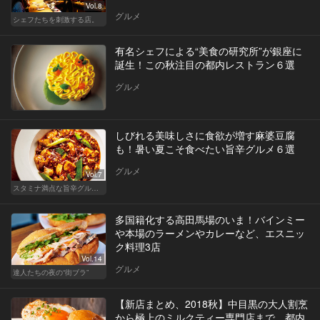
Vol.8
グルメ
シェフたちを刺激する店。
有名シェフによる“美食の研究所”が銀座に
誕生！この秋注目の都内レストラン６選
グルメ
しびれる美味しさに食欲が増す麻婆豆腐
も！暑い夏こそ食べたい旨辛グルメ６選
グルメ
Vol.7
スタミナ満点な旨辛グルメが旨い！東京の人気店へ
多国籍化する高田馬場のいま！バインミー
や本場のラーメンやカレーなど、エスニッ
ク料理3店
Vol.14
グルメ
達人たちの夜の“街ブラ”
【新店まとめ、2018秋】中目黒の大人割烹
から極上のミルクティー専門店まで、都内