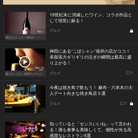
19世紀末に消滅したワイン、コラボ作品と
して現世に蘇る！
グルメ
Vol.1
柳忠之のコスパ最強！ 一目おかれる、お値打ちワイン
神田にある“こぼシャン”発祥の店がココ！
表面張力ギリギリの注ぎの瞬間は最高に盛
り上がる！
Vol.11
グルメ
1
教えたくない秘密のグルメ
今夜は焼き鳥で飲もう！ 麻布・六本木の大
人デート向きな焼き鳥店５選
グルメ
1
知っていると「センスいいね」って言われ
る！酒も食事も美味しくて、個性が光る高
感度なレストラン5選