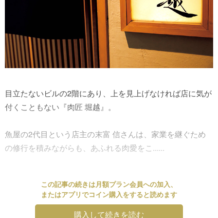
目立たないビルの2階にあり、上を見上げなければ店に気が
付くこともない『肉匠 堀越』。
魚屋の2代目という店主の末富 信さんは、家業を継ぐため
の修行を積みながらも、あふれる肉愛をこ......
この記事の続きは月額プラン会員への加入、
またはアプリでコイン購入をすると読めます
購入して続きを読む