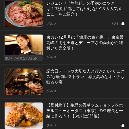
レジェンド『静龍苑』の予約のコツと
は？“絶対に逃してはいけない”３大人気メ
ニューをご紹介！
グルメ
3
東カレ12月号は「銀座の表と裏」。東京最
高峰の街を王道とディープさの両面から紐
解いた完全版！
Vol.103
グルメ
東カレの素敵な大人に必要なこと
記念日デートや大切な人と行きたい“リュク
ス”な最旬レストラン。感度高めなオトナも
唸る６店
グルメ
【受付終了】絶品の香草ラムチョップをホ
テルニューオータニ（東京）の料理長と一
緒に作ろう！【6/27(土)開催】
グルメ