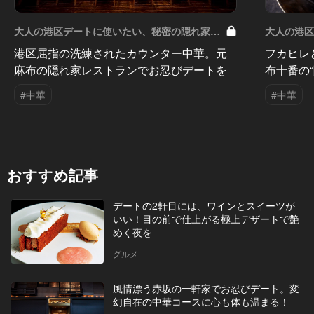
大人の港区デートに使いたい、秘密の隠れ家
大人の港
Vol.8
Vol.7
港区屈指の洗練されたカウンター中華。元
フカヒレ
麻布の隠れ家レストランでお忍びデートを
布十番の
#中華
#中華
おすすめ記事
デートの2軒目には、ワインとスイーツが
いい！目の前で仕上がる極上デザートで艶
めく夜を
グルメ
風情漂う赤坂の一軒家でお忍びデート。変
幻自在の中華コースに心も体も温まる！