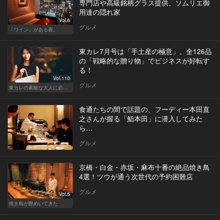
専門店や高級銘柄グラス提供、ソムリエ御
用達の隠れ家
Vol.6
グルメ
「ワイン」がある夜。
東カレ7月号は「手土産の極意」。全126品
の「戦略的な贈り物」でビジネスが好転す
る！
Vol.110
グルメ
東カレの素敵な大人に必要なこと
食通たちの間で話題の、フーディー本田直
之さんが握る「鮨本田」に潜入してみた
ら…
グルメ
京橋・白金・赤坂・麻布十番の絶品焼き鳥
4選！ツウが通う次世代の予約困難店
グルメ
Vol.5
焼き鳥が艶めいてきた