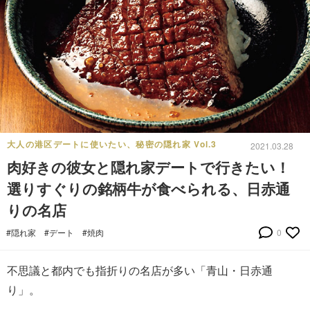
大人の港区デートに使いたい、秘密の隠れ家 Vol.3
2021.03.28
肉好きの彼女と隠れ家デートで行きたい！
選りすぐりの銘柄牛が食べられる、日赤通
りの名店
#隠れ家
#デート
#焼肉
0
不思議と都内でも指折りの名店が多い「青山・日赤通
り」。