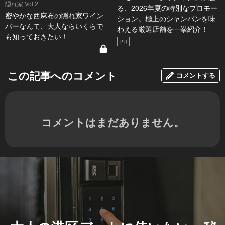
隠れ家 Vol.2
る、2026年夏の特別なプロモー
密やかな西麻布の隠れ家ワイン
ション。極上のシャンパンを味
バーなんて、大人ならいくらで
わえる厳選店舗を一挙紹介！
も知っておきたい！
PR
この記事へのコメント
コメントする
コメントはまだありません。