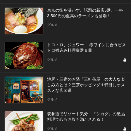
東京の街を沸かす、話題の新店5選。一杯
3,500円の至高のラーメンも登場！
グルメ
トロトロ、ジュワー！ 赤ワインに合うビス
トロ煮込み料理厳選６皿
グルメ
池尻・三宿のお隣「三軒茶屋」の大人な楽
しみ方とは？三茶ホッピング１軒目にオス
スメな店８選
グルメ
表参道でリゾート気分！『シカダ』の絶品
料理で心もお腹も満たされる！
グルメ