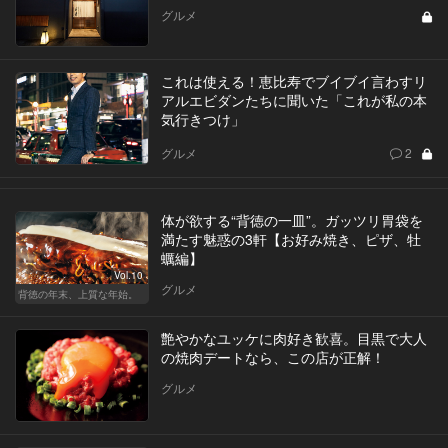
グルメ
これは使える！恵比寿でブイブイ言わすリ
アルエビダンたちに聞いた「これが私の本
気行きつけ」
グルメ
2
体が欲する“背徳の一皿”。ガッツリ胃袋を
満たす魅惑の3軒【お好み焼き、ピザ、牡
蠣編】
Vol.10
グルメ
背徳の年末、上質な年始。
艶やかなユッケに肉好き歓喜。目黒で大人
の焼肉デートなら、この店が正解！
グルメ