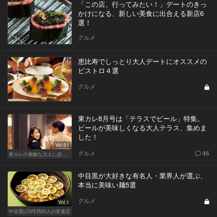
「この店、行ってみたい！」デートのきっ
かけになる、新しい美食に出合える新店6
選！
グルメ
恵比寿でしっとり大人デートにオススメの
ビストロ４選
グルメ
東カレ8月号は「テラスでビール」特集。
ビールが美味しくなる大人テラス、集めま
した！
Vol.51
グルメ
46
東カレの素敵な大人に必要なこと
中目黒が大好きな有名人・業界人が選ぶ、
本当に美味い麺5選
グルメ
Vol.1
中目黒LOVER50人の常連店