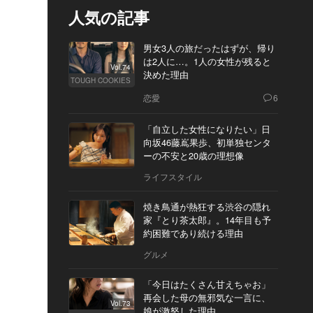
人気の記事
男女3人の旅だったはずが、帰り
は2人に…。1人の女性が残ると
Vol.74
決めた理由
TOUGH COOKIES
恋愛
6
「自立した女性になりたい」日
向坂46藤嶌果歩、初単独センタ
ーの不安と20歳の理想像
ライフスタイル
焼き鳥通が熱狂する渋谷の隠れ
家『とり茶太郎』。14年目も予
約困難であり続ける理由
グルメ
「今日はたくさん甘えちゃお」
再会した母の無邪気な一言に、
Vol.73
娘が激怒した理由