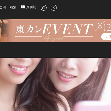
新のグルメ、洗練されたライフスタイル情報
恋活・婚活
月刊誌