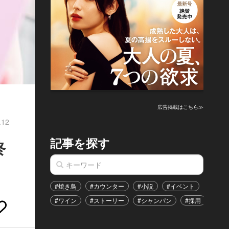
広告掲載はこちら≫
.12
記事を探す
終
#焼き鳥
#カウンター
#小説
#イベント
#港区
#ワイン
#ストーリー
#シャンパン
#採用
#恋