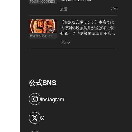
TOUGH COOKIES
恋愛
9
【贅沢な穴場ランチ】本店では
大行列の焼き鳥丼が並ばずに食
Vol.7
せる！？『伊勢廣 赤坂山王店』
焼き鳥が艶めいてきた
へ
グルメ
公式SNS
Instagram
X