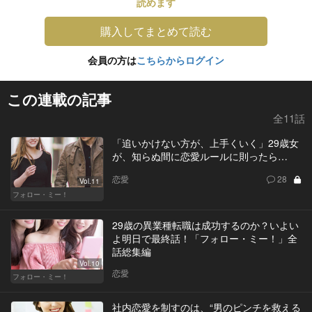
読めます
購入してまとめて読む
会員の方は
こちらからログイン
この連載の記事
全11話
「追いかけない方が、上手くいく」29歳女
が、知らぬ間に恋愛ルールに則ったら…
恋愛
28
Vol.11
フォロー・ミー！
29歳の異業種転職は成功するのか？いよい
よ明日で最終話！「フォロー・ミー！」全
話総集編
Vol.10
恋愛
フォロー・ミー！
社内恋愛を制すのは、“男のピンチを救える