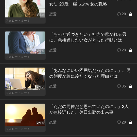
女“。29歳・崖っぷち女の戦略
恋愛
20
Vol.9
フォロー・ミー！
「もっと近づきたい」社内で惹かれる男
に、急接近したい女がとった行動とは
恋愛
23
Vol.8
フォロー・ミー！
「あんなにいい雰囲気だったのに…」。男
の態度が急に冷たくなった理由とは
恋愛
35
Vol.7
フォロー・ミー！
「ただの同僚だと思っていたのに…」2人
が急接近した、休日出勤の出来事
恋愛
20
Vol.6
フォロー・ミー！