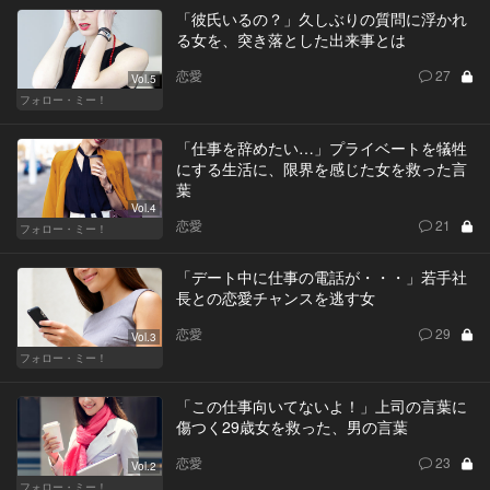
「彼氏いるの？」久しぶりの質問に浮かれ
る女を、突き落とした出来事とは
恋愛
27
Vol.5
フォロー・ミー！
「仕事を辞めたい…」プライベートを犠牲
にする生活に、限界を感じた女を救った言
葉
Vol.4
恋愛
21
フォロー・ミー！
「デート中に仕事の電話が・・・」若手社
長との恋愛チャンスを逃す女
恋愛
29
Vol.3
フォロー・ミー！
「この仕事向いてないよ！」上司の言葉に
傷つく29歳女を救った、男の言葉
恋愛
23
Vol.2
フォロー・ミー！