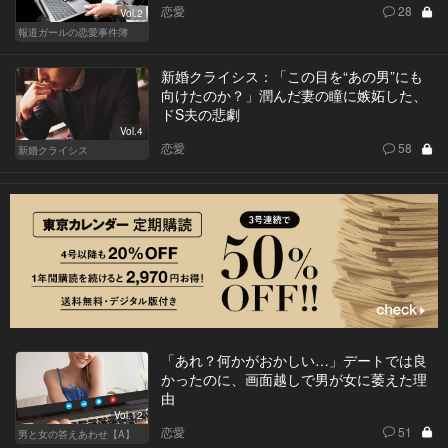
恋愛
28
Vol.2
報道ガールの恋愛事件簿
新婚クライシス：「この目を“あの男”にも
向けたのか？」潤んだ妻の瞳に嫉妬した、
ドS夫の悲劇
Vol.4
恋愛
58
新婚クライシス
「あれ？何かがおかしい…」デートでは良
かったのに、画面越しで男が女に萎えた理
由
Vol.12
恋愛
51
男と女の答えあわせ【A】