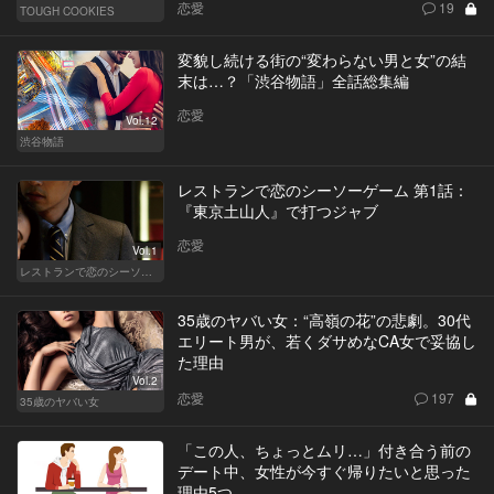
恋愛
19
TOUGH COOKIES
変貌し続ける街の“変わらない男と女”の結
末は…？「渋谷物語」全話総集編
恋愛
Vol.12
渋谷物語
レストランで恋のシーソーゲーム 第1話：
『東京土山人』で打つジャブ
恋愛
Vol.1
レストランで恋のシーソーゲーム（MAN）
35歳のヤバい女：“高嶺の花”の悲劇。30代
エリート男が、若くダサめなCA女で妥協し
た理由
Vol.2
恋愛
197
35歳のヤバい女
「この人、ちょっとムリ…」付き合う前の
デート中、女性が今すぐ帰りたいと思った
理由5つ