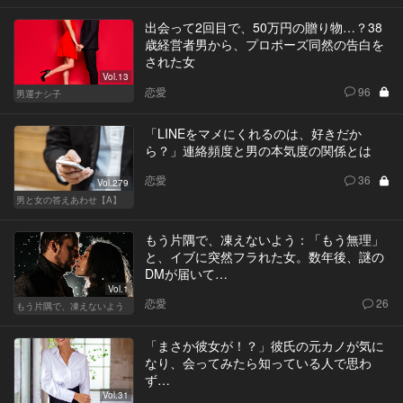
出会って2回目で、50万円の贈り物…？38
歳経営者男から、プロポーズ同然の告白を
された女
Vol.13
恋愛
96
男運ナシ子
「LINEをマメにくれるのは、好きだか
ら？」連絡頻度と男の本気度の関係とは
恋愛
36
Vol.279
男と女の答えあわせ【A】
もう片隅で、凍えないよう：「もう無理」
と、イブに突然フラれた女。数年後、謎の
DMが届いて…
Vol.1
恋愛
26
もう片隅で、凍えないよう
「まさか彼女が！？」彼氏の元カノが気に
なり、会ってみたら知っている人で思わ
ず…
Vol.31