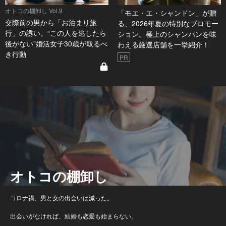
オトコの棚卸し Vol.9
「モエ・エ・シャンドン」が贈
交際前の男から「お泊まり旅
る、2026年夏の特別なプロモー
行」の誘い。“この人を逃したら
ション。極上のシャンパンを味
後がない”婚活女子30歳が取るべ
わえる厳選店舗を一挙紹介！
き行動
PR
オトコの棚卸し
コロナ禍、男と女の出会いは減った。
出会いがなければ、結婚も恋愛も始まらない。