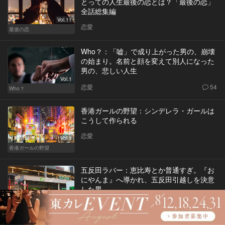
とっての人生最後の恋とは？「最後の恋」
全話総集編
Vol.11
恋愛
最後の恋
Who？：「嘘」で成り上がった男の、崩壊
の始まり。名前と顔を変えて別人になった
男の、悲しい人生
Vol.1
恋愛
54
Who？
香港ガールの野望：シンデレラ・ガールは
こうして作られる
恋愛
Vol.1
香港ガールの野望
五反田ラバー：恵比寿とか普通すぎ。『お
にやんま』へ導かれ、五反田引越しを決意
した男
Vol.1
恋愛
五反田ラバー