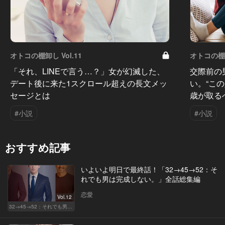
オトコの棚卸し Vol.11
オトコの棚卸
「それ、LINEで言う…？」女が幻滅した、
交際前の
デート後に来た1スクロール超えの長文メッ
い。“こ
セージとは
歳が取る
#小説
#小説
おすすめ記事
いよいよ明日で最終話！「32→45→52：そ
れでも男は完成しない。」全話総集編
恋愛
Vol.12
32→45→52：それでも男は完成しない。