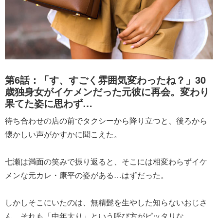
第6話：「す、すごく雰囲気変わったね？」30
歳独身女がイケメンだった元彼に再会。変わり
果てた姿に思わず…
待ち合わせの店の前でタクシーから降り立つと、後ろから
懐かしい声がかすかに聞こえた。
七瀬は満面の笑みで振り返ると、そこには相変わらずイケ
メンな元カレ・康平の姿がある…はずだった。
しかしそこにいたのは、無精髭を生やした知らないおじさ
ん。それも「中年太り」という呼び方がピッタリな。