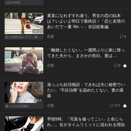
上京10年目
素直になれずすれ違う、男女の恋の結末
は？いよいよ明日で最終話！「恋と友情の
あいだで～廉 Ver.～」全話総集編
Vol.20
恋愛
4
恋と友情のあいだで～廉 Ver.～
「離婚したくない」一週間ぶりに家に帰っ
てきた夫から、まさかの告白。妻は…
恋愛
8
崖っぷち妊活物語：できれば夫に秘密でい
たい。“不妊治療”を認めたくない、妻の葛
藤
Vol.3
恋愛
101
崖っぷち妊活物語
早朝5時、「写真を撮ってこい」と命じら
れ…。女がタイムリミットに追われる理由