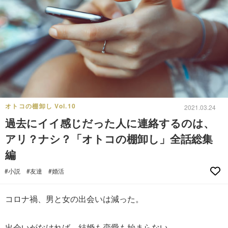
オトコの棚卸し Vol.10
2021.03.24
過去にイイ感じだった人に連絡するのは、
アリ？ナシ？「オトコの棚卸し」全話総集
編
#小説
#友達
#婚活
コロナ禍、男と女の出会いは減った。
出会いがなければ、結婚も恋愛も始まらない。