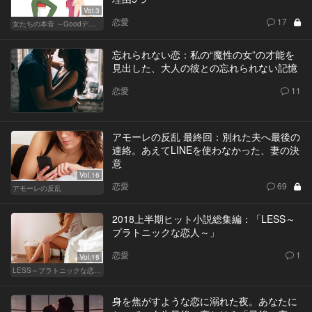
Vol.3
恋愛
17
女たちの本音 ～Goodデート／Badデート～
忘れられない恋：私の“魔性の女”の才能を
見出した、大人の彼との忘れられない記憶
恋愛
11
アモーレの反乱 最終回：別れた夫へ最後の
連絡。あえてLINEを使わなかった、妻の決
意
Vol.16
恋愛
69
アモーレの反乱
2018上半期ヒット小説総集編：「LESS～
プラトニックな恋人～」
恋愛
1
Vol.18
LESS～プラトニックな恋人～
身を焦がすような恋に溺れた夜。あなたに