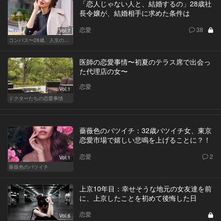
「恋人じゃない人と、結婚するの」28歳社
長令嬢が、結婚相手に求めた条件は
恋愛
38
Vol.7
コンパス〜28歳、人生の羅針盤〜
医師の恋愛事情〜初夏のテラス席で出会っ
た代理店の女〜
恋愛
Vol.1
ドクターたちの恋愛事情
薔薇色のバツイチ：32歳バツイチ女、東京
恋愛市場で嬉しい悲鳴を上げることに？！
恋愛
2
Vol.1
薔薇色のバツイチ
上京10年目：幸せそうな地元の女友達を前
に、上京したことを初めて後悔した日
恋愛
Vol.6