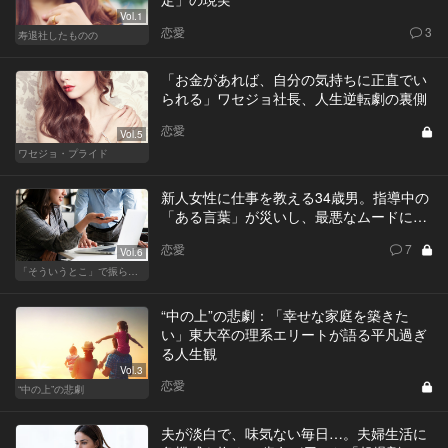
Vol.1
恋愛
3
寿退社したものの
「お金があれば、自分の気持ちに正直でい
られる」ワセジョ社長、人生逆転劇の裏側
恋愛
Vol.5
ワセジョ・プライド
新人女性に仕事を教える34歳男。指導中の
「ある言葉」が災いし、最悪なムードに…
恋愛
7
Vol.6
「そういうとこ」で振られる男
“中の上”の悲劇：「幸せな家庭を築きた
い」東大卒の理系エリートが語る平凡過ぎ
る人生観
Vol.3
恋愛
“中の上”の悲劇
夫が淡白で、味気ない毎日…。夫婦生活に