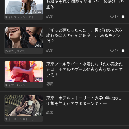
危機感を抱く28歳女が用いた「起爆剤」の
正体
Vol.32
恋愛
17
東京レストラン・ストーリー
「ずっと夢だったんだ…」男が初めて家を
訪れる恋人のために用意した“あるモノ”と
は？
Vol.5
恋愛
47
あのコはやめて
東京プールラバー：水着になりたい美女た
ちは、ホテルのプールに夜な夜な集まって
いる！
Vol.1
恋愛
東京プールラバー
東京・ホテルストーリー：大学1年の女に
衝撃を与えたアフタヌーンティー
恋愛
Vol.1
東京・ホテルストーリー