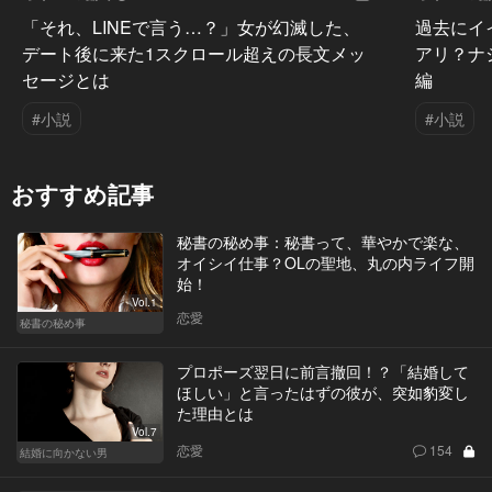
「それ、LINEで言う…？」女が幻滅した、
過去にイ
デート後に来た1スクロール超えの長文メッ
アリ？ナ
セージとは
編
#小説
#小説
おすすめ記事
秘書の秘め事：秘書って、華やかで楽な、
オイシイ仕事？OLの聖地、丸の内ライフ開
始！
Vol.1
恋愛
秘書の秘め事
プロポーズ翌日に前言撤回！？「結婚して
ほしい」と言ったはずの彼が、突如豹変し
た理由とは
Vol.7
恋愛
154
結婚に向かない男