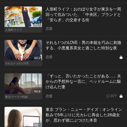
人形町ライフ：おのぼり女子が東京を一周
回って住みついた、「中央区」ブランドと
「安らぎ」の交差する街
Vol.1
恋愛
人形町ライフ
それも1つのLOVE：男の本能を巧みに刺激
する、小悪魔系美女と過ごした特別な夜
恋愛
Vol.2
それも1つのLOVE
「ずっと、言いたかったことがある…」夫
からの予想外な一言に、ベッドルームに駆
け込んだ妻
Vol.8
恋愛
377
東京ワーママ戦線
東京 ブラン・ニュー・デイズ：オンライン
飲みで5年ぶりに元カレに再会した28歳女
が、思わず彼にぶつけた本音
Vol.1