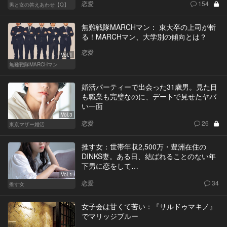
恋愛
154
男と女の答えあわせ【Q】
無難戦隊MARCHマン： 東大卒の上司が斬
る！MARCHマン、大学別の傾向とは？
恋愛
Vol.1
無難戦隊MARCHマン
婚活パーティーで出会った31歳男。見た目
も職業も完璧なのに、デートで見せたヤバ
い一面
Vol.3
恋愛
26
東京マザー婚活
推す女：世帯年収2,500万・豊洲在住の
DINKS妻。ある日、結ばれることのない年
下男に恋をして…
Vol.1
恋愛
34
推す女
女子会は甘くて苦い：『サルドゥマキノ』
でマリッジブルー