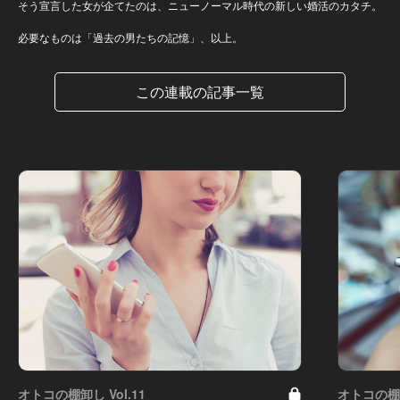
そう宣言した女が企てたのは、ニューノーマル時代の新しい婚活のカタチ。
必要なものは「過去の男たちの記憶」、以上。
この連載の記事一覧
オトコの棚卸し Vol.11
オトコの棚卸