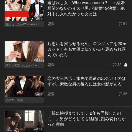
選ばれし女―Who was chosen？―：結婚
願望のないハイスペ男が“結婚”を決意。絶
対手に入れたかった女とは
Vol.1
恋愛
81
選ばれし女―Who was chosen？―
片思いを実らせるため、ロングヘアを20㎝
カット！有名女優に似ていると褒められ喜
んでいたら…
Vol.11
恋愛
32
好きって言わせたい！～正反対のふたり～
恋の大三角形：旅先で運命の出会い！のは
ずが…素敵な男の後ろには女の影がある
恋愛
35
Vol.1
恋の大三角形
「親に挨拶までして 、2年も同棲したの
に…」男がどうしても結婚に踏み切れなか
った理由
Vol.65