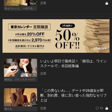
恋愛
Vol.4
女はつらいよ。 〜女子会は、甘くて苦い〜
いよいよ明日で最終話！「婚活は、ワイン
スクールで」全話総集編
恋愛
Vol.15
婚活は、ワインスクールで
「この男ないわ…」デート中28歳女が即
断。別れ際、彼に言い放った強烈なセリフ
とは
Vol.4
恋愛
19
推す女