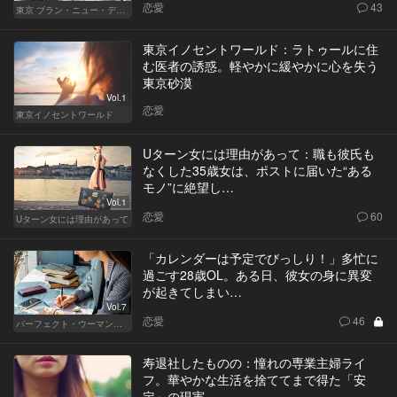
恋愛
43
東京 ブラン・ニュー・デイズ
東京イノセントワールド：ラトゥールに住
む医者の誘惑。軽やかに緩やかに心を失う
東京砂漠
Vol.1
恋愛
東京イノセントワールド
Uターン女には理由があって：職も彼氏も
なくした35歳女は、ポストに届いた“ある
モノ”に絶望し…
Vol.1
恋愛
60
Uターン女には理由があって
「カレンダーは予定でびっしり！」多忙に
過ごす28歳OL。ある日、彼女の身に異変
が起きてしまい…
Vol.7
恋愛
46
パーフェクト・ウーマン～都心5区の女たち～
寿退社したものの：憧れの専業主婦ライ
フ。華やかな生活を捨ててまで得た「安
定」の現実