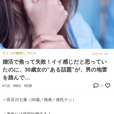
オトコの棚卸し Vol.2
2021.01.28
婚活で焦って失敗！イイ感じだと思ってい
たのに、30歳女の“ある話題”が、男の地雷
を踏んで…
#小説
#婚活
#恋愛
63
―長谷川七瀬（30歳／独身／彼氏ナシ）
「来年には絶対結婚する！」