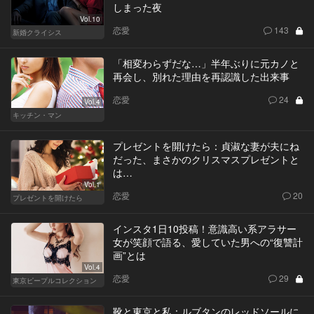
しまった夜
Vol.10
恋愛
143
新婚クライシス
「相変わらずだな…」半年ぶりに元カノと
再会し、別れた理由を再認識した出来事
恋愛
24
Vol.4
キッチン・マン
プレゼントを開けたら：貞淑な妻が夫にね
だった、まさかのクリスマスプレゼントと
は…
Vol.1
恋愛
20
プレゼントを開けたら
インスタ1日10投稿！意識高い系アラサー
女が笑顔で語る、愛していた男への“復讐計
画”とは
Vol.4
恋愛
29
東京ピープルコレクション
靴と東京と私：ルブタンのレッドソールに