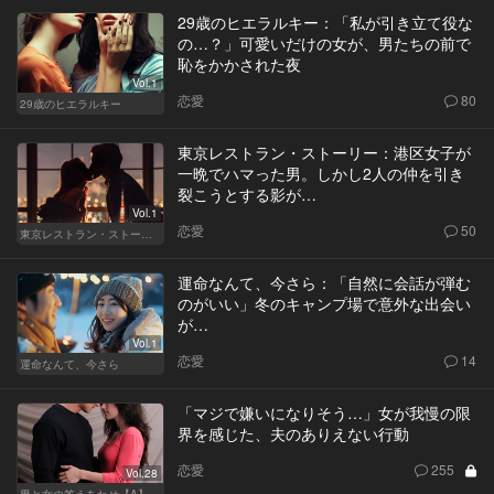
29歳のヒエラルキー：「私が引き立て役な
の…？」可愛いだけの女が、男たちの前で
恥をかかされた夜
Vol.1
恋愛
80
29歳のヒエラルキー
東京レストラン・ストーリー：港区女子が
一晩でハマった男。しかし2人の仲を引き
裂こうとする影が…
Vol.1
恋愛
50
東京レストラン・ストーリー
運命なんて、今さら：「自然に会話が弾む
のがいい」冬のキャンプ場で意外な出会い
が…
Vol.1
恋愛
14
運命なんて、今さら
「マジで嫌いになりそう…」女が我慢の限
界を感じた、夫のありえない行動
恋愛
255
Vol.28
男と女の答えあわせ【A】