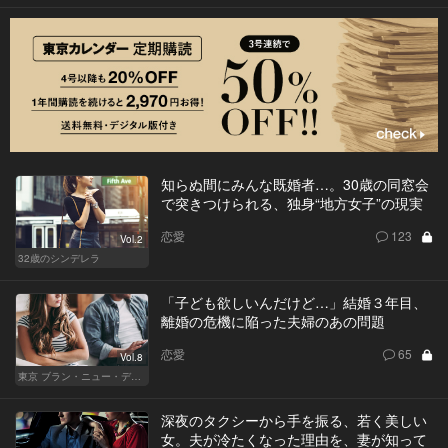
知らぬ間にみんな既婚者…。30歳の同窓会
で突きつけられる、独身“地方女子”の現実
恋愛
123
Vol.2
32歳のシンデレラ
「子ども欲しいんだけど…」結婚３年目、
離婚の危機に陥った夫婦のあの問題
恋愛
65
Vol.8
東京 ブラン・ニュー・デイズ
深夜のタクシーから手を振る、若く美しい
女。夫が冷たくなった理由を、妻が知って