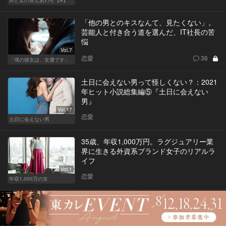
「他の男とのキスなんて、見たくない」。
芸能人と付き合う道を選んだ、IT社長の苦
悩
Vol.7
恋愛
36
「僕の彼女は、女優です」
土日に会えない男って怪しくない？：2021
年ヒット小説総集編⑤『土日に会えない
男』
Vol.17
恋愛
土日に会えない男
35歳、年収1,000万円。ラグジュアリー業
界に生きる外資系ブランド女子のリアルラ
イフ
Vol.1
恋愛
年収1,000万の女
2019年ヒット小説総集編：「ブラックタワ
ー」
恋愛