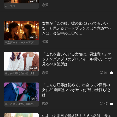
Vol.11
恋愛
元・夫婦
女性が「この後、彼の家に行ってもいい
な」と思えるデートプランとは？意識すべ
きは、会話中の〇〇で…
Vol.11
恋愛
東京デートコース～アプリで始まる恋～
「これを書いている女性は、要注意！」マ
ッチングアプリのプロフィール欄で、まず
見るべき箇所は
Vol.62
恋愛
91
男と女の答えあわせ【A】
「こんな屈辱は初めて」出会って2回目の
女に30歳商社マンがサレた"酷い仕打ち"と
は
Vol.3
恋愛
47
溺れる男～理性と本能のあいだで～
いよいよ明日で最終話！「その名は、サエ