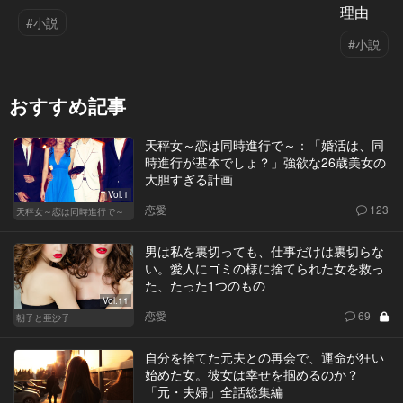
理由
#小説
#小説
おすすめ記事
天秤女～恋は同時進行で～：「婚活は、同
時進行が基本でしょ？」強欲な26歳美女の
大胆すぎる計画
Vol.1
恋愛
123
天秤女～恋は同時進行で～
男は私を裏切っても、仕事だけは裏切らな
い。愛人にゴミの様に捨てられた女を救っ
た、たった1つのもの
Vol.11
恋愛
69
朝子と亜沙子
自分を捨てた元夫との再会で、運命が狂い
始めた女。彼女は幸せを掴めるのか？
「元・夫婦」全話総集編