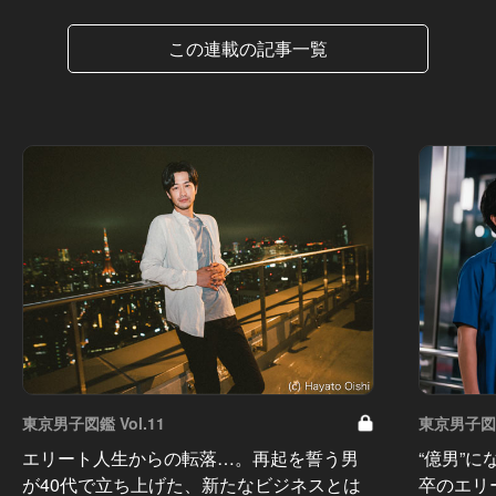
この連載の記事一覧
東京男子図鑑 Vol.11
東京男子図鑑
エリート人生からの転落…。再起を誓う男
“億男”
が40代で立ち上げた、新たなビジネスとは
卒のエリ