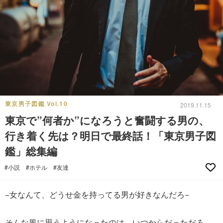
東京男子図鑑 Vol.10
2019.11.15
東京で”何者か”になろうと奮闘する男の、
行き着く先は？明日で最終話！「東京男子図
鑑」総集編
#小説
#ホテル
#友達
−女なんて、どうせ金を持ってる男が好きなんだろ−
そんな風に思うようになったのは、いつからだっただろ