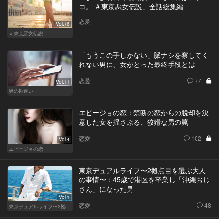
コ。 ＃東京悪女伝説」全話総集編
恋愛
Vol.16
＃東京悪女伝説
「もうこの手しかない」脈ナシを察してく
れない男に、女がとった最終手段とは
恋愛
77
Vol.11
男の勘違い
エビージョの恋：禁断の恋からの脱却を決
意した女を揺さぶる、狡猾な男の罠
恋愛
102
Vol.4
エビージョの恋
東京デュアルライフ〜2拠点目を選ぶ大人
の事情〜：45歳で港区を卒業し「沖縄おじ
さん」になった男
Vol.1
恋愛
48
東京デュアルライフ〜2拠点目を選ぶ大人の事情〜