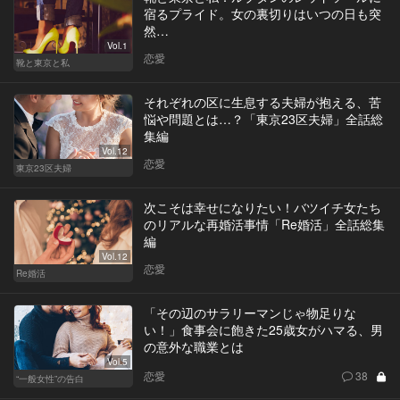
宿るプライド。女の裏切りはいつの日も突
然…
Vol.1
恋愛
靴と東京と私
それぞれの区に生息する夫婦が抱える、苦
悩や問題とは…？「東京23区夫婦」全話総
集編
Vol.12
恋愛
東京23区夫婦
次こそは幸せになりたい！バツイチ女たち
のリアルな再婚活事情「Re婚活」全話総集
編
Vol.12
恋愛
Re婚活
「その辺のサラリーマンじゃ物足りな
い！」食事会に飽きた25歳女がハマる、男
の意外な職業とは
Vol.5
恋愛
38
“一般女性”の告白