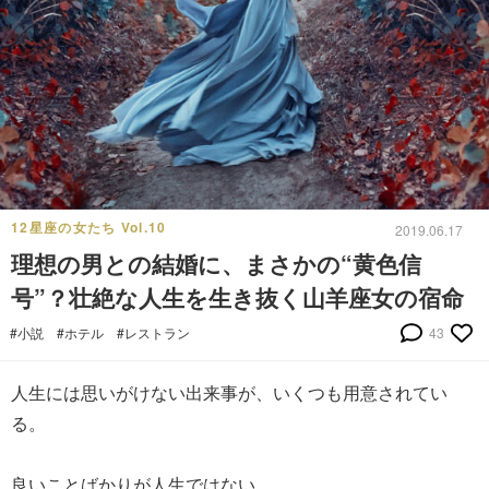
12星座の女たち Vol.10
2019.06.17
理想の男との結婚に、まさかの“黄色信
号”？壮絶な人生を生き抜く山羊座女の宿命
#小説
#ホテル
#レストラン
43
人生には思いがけない出来事が、いくつも用意されてい
る。
良いことばかりが人生ではない。