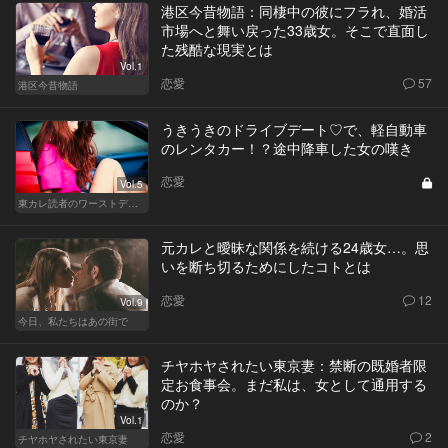
港区今昔物語：同棲中の彼にフラれ、婚活
市場へと舞い戻った33歳女。そこで直面し
た残酷な現実とは
Vol.1
恋愛
57
港区今昔物語
うきうきのドライブデート♡で、軽自動車
のレンタカー！？途中降車した女の嘆き
恋愛
Vol.5
東カレ読者のワーストデート
元カレと曖昧な関係を続ける24歳女…。思
いを断ち切るためにしたコトとは
恋愛
12
Vol.9
今日、私たちはあの街で
チヤホヤされたい東京妻：禁断の既婚者限
定お食事会。まだ私は、女として通用する
のか？
Vol.1
恋愛
2
チヤホヤされたい東京妻