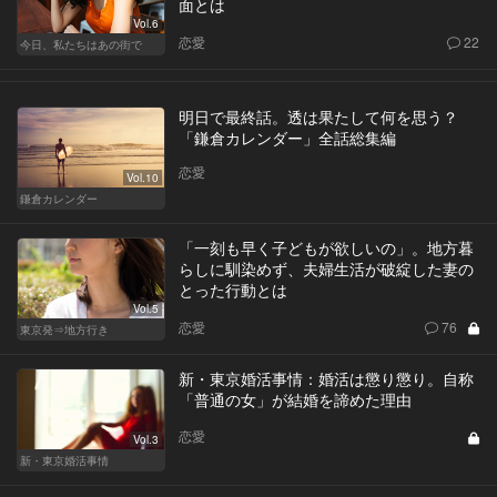
面とは
Vol.6
恋愛
22
今日、私たちはあの街で
明日で最終話。透は果たして何を思う？
「鎌倉カレンダー」全話総集編
恋愛
Vol.10
鎌倉カレンダー
「一刻も早く子どもが欲しいの」。地方暮
らしに馴染めず、夫婦生活が破綻した妻の
とった行動とは
Vol.5
恋愛
76
東京発⇒地方行き
新・東京婚活事情：婚活は懲り懲り。自称
「普通の女」が結婚を諦めた理由
恋愛
Vol.3
新・東京婚活事情