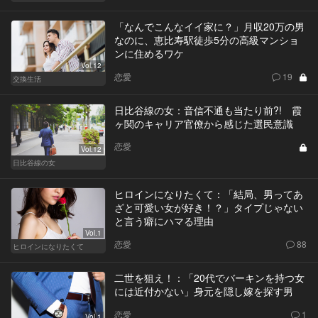
「なんでこんなイイ家に？」月収20万の男
なのに、恵比寿駅徒歩5分の高級マンショ
ンに住めるワケ
Vol.12
恋愛
19
交換生活
日比谷線の女：音信不通も当たり前?! 霞
ヶ関のキャリア官僚から感じた選民意識
恋愛
Vol.12
日比谷線の女
ヒロインになりたくて：「結局、男ってあ
ざと可愛い女が好き！？」タイプじゃない
と言う癖にハマる理由
Vol.1
恋愛
88
ヒロインになりたくて
二世を狙え！：「20代でバーキンを持つ女
には近付かない」身元を隠し嫁を探す男
恋愛
1
Vol.1