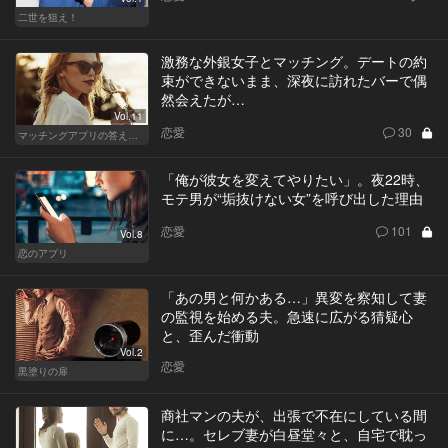
二世を狙え！
激務な外銀女子とマッチング。デートの約
束ができないまま、深夜に訪れたバーで偶
然会えたが…
Vol.11
恋愛
30
マッチングアプリの答えあわせ【Q】～SEASON2～
「俺が彼女を変えてやりたい」。夜22時、
モテ男が“垢抜けない女”を呼び出した理由
恋愛
101
Vol.8
恋のアプリ
「あの男と何かある…」異変を察知して妻
の監視を始める夫。急速に広がる猜疑心
と、歪んだ衝動
Vol.2
恋愛
黒塗りの扉
商社マンの夫が、出張で不在にしている間
に…。セレブ妻が白昼堂々と、自宅で耽っ