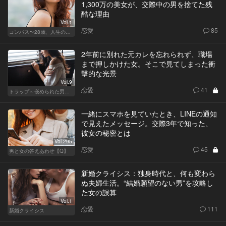
1,300万の美女が、交際中の男を捨てた残
酷な理由
Vol.1
恋愛
85
コンパス〜28歳、人生の羅針盤〜
2年前に別れた元カレを忘れられず、職場
まで押しかけた女。そこで見てしまった衝
撃的な光景
Vol.9
恋愛
41
トラップ～嵌められた男と女～
一緒にスマホを見ていたとき、LINEの通知
で見えたメッセージ。交際3年で知った、
彼女の秘密とは
Vol.295
恋愛
45
男と女の答えあわせ【Q】
新婚クライシス：独身時代と、何も変わら
ぬ夫婦生活。“結婚願望のない男”を攻略し
た女の誤算
Vol.1
恋愛
111
新婚クライシス