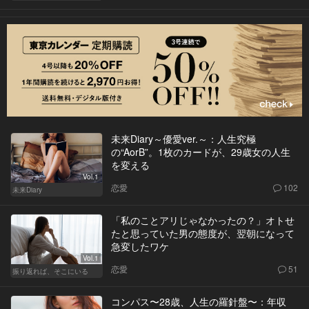
未来Diary～優愛ver.～：人生究極
の“AorB”。1枚のカードが、29歳女の人生
を変える
Vol.1
恋愛
102
未来Diary
「私のことアリじゃなかったの？」オトせ
たと思っていた男の態度が、翌朝になって
急変したワケ
Vol.1
恋愛
51
振り返れば、そこにいる
コンパス〜28歳、人生の羅針盤〜：年収