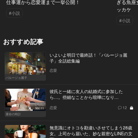
仕事運から恋愛運まで一挙公開！
ぎる魚座
ッカケ
#小説
#小説
おすすめ記事
いよいよ明日で最終話！「バルージョ麗
子」全話総集編
恋愛
Vol.8
バルージョ麗子
彼氏と一緒に友人の結婚式に参加した
ら…。些細なことから喧嘩になり…
恋愛
12
Vol.11
運命の時計
無意識にオトコを勘違いさせてしまう28歳
女。上司から届いた、妙な親密なLINEの文