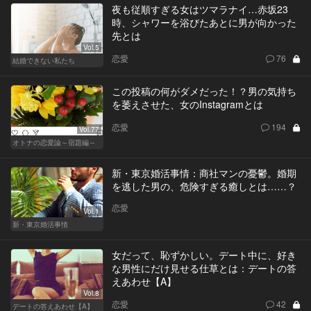
夜も従順すぎる女はツマラナイ…赤坂23
時、シャワーを浴びたあとに男が向かった
先とは
Vol.5
恋愛
76
結婚できない私たち
この投稿の何がダメだった！？男の気持ち
を萎えさせた、女のInstagramとは
恋愛
194
Vol.77
オトナの恋愛論～宿題編～
新・東京婚活事情：商社マンの憂鬱。婚期
を逃した男の、危険すぎる癒しとは……？
恋愛
Vol.1
新・東京婚活事情
女だって、恥ずかしい。デート中に、好き
な男性にだけ見せる仕草とは：デートの答
えあわせ【A】
Vol.8
恋愛
42
デートの答えあわせ【A】