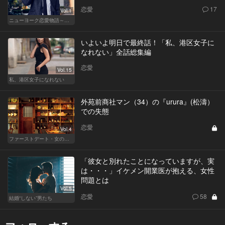
恋愛
17
Vol.1
ニューヨーク恋愛物語～商社マン遥斗の場合～
いよいよ明日で最終話！「私、港区女子に
なれない」全話総集編
恋愛
Vol.15
私、港区女子になれない
外苑前商社マン（34）の『urura』(松濤）
での失態
恋愛
Vol.4
ファーストデート・女の採点表
「彼女と別れたことになっていますが、実
は・・・」イケメン開業医が抱える、女性
問題とは
Vol.5
恋愛
58
結婚“しない”男たち