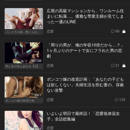
広尾の高級マンションから、ワンルーム住
まいに転落…。優雅な専業主婦が見てしま
った一通のLINE
Vol.8
恋愛
66
パンドラの箱～禁じられた一手～
「周りの男が、俺の年収10倍だから…？」
1ヶ月ぶりのデートで女にフラれた男の悲
劇
Vol.130
恋愛
31
男と女の答えあわせ【Q】
ポンコツ嫁の改造計画：「あなたの子ども
は欲しくない」夫婦生活を拒む妻の、容赦
ない攻撃
Vol.1
恋愛
129
ポンコツ嫁の改造計画
いよいよ明日で最終話！「恋愛低体温女
子」全話総集編
恋愛
Vol.7