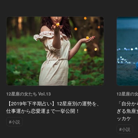
12星座の女たち Vol.13
12星座の女た
【2019年下半期占い】12星座別の運勢を、
「自分か
仕事運から恋愛運まで一挙公開！
ぎる魚座
ッカケ
#小説
#小説