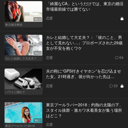
「綺麗なCA」というだけでは、東京の婚活
市場最前線では勝てない
恋愛
Vol.3
東京婚活事情
カレと結婚して大丈夫？：「彼のこと、男
として見れない…」プロポーズされた29歳
女が不安を抱くワケ
Vol.1
恋愛
64
カレと結婚して大丈夫？
夫の鞄に“GPS付きイヤホン”を忍び込ませ
た女。21時過ぎ、彼が向かった先は…
恋愛
23
Vol.8
ハワイに憧れて
東京プールラバー2018：灼熱の太陽の下、
スタイル抜群・激カワ水着美女が集う場所
はどこ？
Vol.1
恋愛
東京プールラバー2018