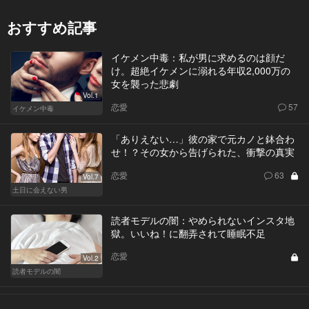
おすすめ記事
イケメン中毒：私が男に求めるのは顔だ
け。超絶イケメンに溺れる年収2,000万の
女を襲った悲劇
Vol.1
恋愛
57
イケメン中毒
「ありえない…」彼の家で元カノと鉢合わ
せ！？その女から告げられた、衝撃の真実
恋愛
63
Vol.7
土日に会えない男
読者モデルの闇：やめられないインスタ地
獄。いいね！に翻弄されて睡眠不足
恋愛
Vol.2
読者モデルの闇