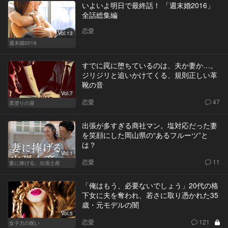
いよいよ明日で最終話！ 「週末婚2016」
全話総集編
恋愛
Vol.13
週末婚2016
すでに罠に堕ちているのは、夫か妻か…。
ジリジリと追いかけてくる、規則正しい革
靴の音
Vol.7
恋愛
47
黒塗りの扉
出張が多すぎる商社マン。塩対応だった妻
を笑顔にした岡山県の“あるフルーツ”と
は？
Vol.1
恋愛
11
妻に捧げる、出張土産
「俺はもう、必要ないでしょう」20代の格
下女に夫を奪われ、若さに取り憑かれた35
歳・元モデルの闇
Vol.5
恋愛
121
女子力の呪い