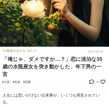
12星座の女たち Vol.11
2019.06.24
「俺じゃ、ダメですか…？」恋に淡泊な35
歳の水瓶座女を突き動かした、年下男の一
言
#小説
#友達
#恋愛
48
人生には思いがけない出来事が、いくつも用意されてい
る。