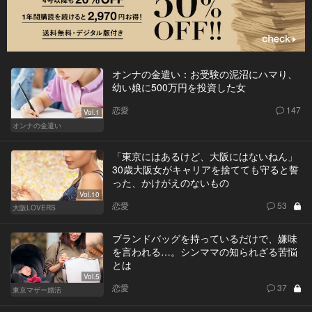
オンナの金遣い：お受験の泥沼にハマり、
幼い娘に500万円を投資した女
恋愛
147
Vol.1
オンナの金遣い
「東京にはあるけど、大阪にはないねん」
30歳大阪女がキャリアを捨てても守ると誓
った、かけがえのないもの
Vol.10
恋愛
53
大阪LOVERS
ブランドバッグを持っているだけで、嫌味
を言われる…。シンママの知られざる苦悩
とは
Vol.5
恋愛
37
東京マザー婚活