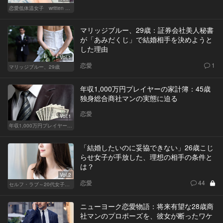
恋愛低体温女子 written by 内埜さくら
マリッジブルー、29歳：証券会社美人秘書
が「あみだくじ」で結婚相手を決めようと
した理由
Vol.1
恋愛
1
マリッジブルー、29歳
年収1,000万円プレイヤーの家計簿：45歳
独身総合商社マンの実態に迫る
恋愛
Vol.1
年収1,000万円プレイヤーの家計簿
「結婚したいのに妥協できない」26歳こじ
らせ女子が手放した、理想の相手の条件と
は？
Vol.2
恋愛
44
セルフ・ラブ～20代女子の矛盾～
ニューヨーク恋愛物語：将来有望な28歳商
社マンのプロポーズを、彼女が断ったワケ