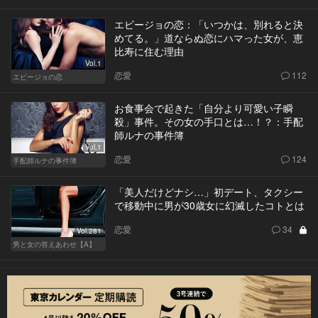
エビージョの恋：「いつかは、別れると決
めてる。」道ならぬ恋にハマった女が、恵
比寿に住む理由
Vol.1
恋愛
112
エビージョの恋
お食事会で起きた「自分より可愛い子瞬
殺」事件。その女の手口とは…！？：手配
師ルナの事件簿
Vol.1
恋愛
124
手配師ルナの事件簿
「美人だけどナシ…」初デート、タクシー
で移動中に男が30歳女に幻滅したコトとは
恋愛
34
Vol.281
男と女の答えあわせ【A】