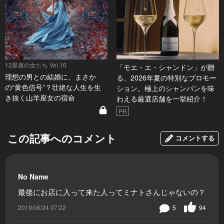
12星座の女たち Vol.10
「モエ・エ・シャンドン」が贈
理想の男との結婚に、まさか
る、2026年夏の特別なプロモー
の“黄色信号”？壮絶な人生を生
ション。極上のシャンパンを味
き抜く山羊座女の宿命
わえる厳選店舗を一挙紹介！
PR
この記事へのコメント
コメントする
No Name
最後にお店に入って来た人ってミナトさんじゃないの？
2019/06/24 07:22
5
94