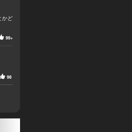
とかど
99+
98