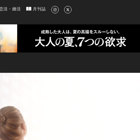
新のグルメ、洗練されたライフスタイル情報
恋活・婚活
月刊誌