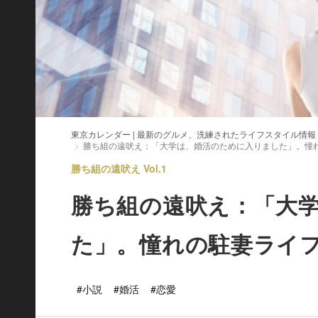
東京カレンダー | 最新のグルメ、洗練されたライフスタイル情報
勝ち組の遠吠え：「大学は、婚活のために入りました」。憧れ
勝ち組の遠吠え Vol.1
勝ち組の遠吠え：「大
た」。憧れの駐妻ライフ
#小説
#婚活
#恋愛