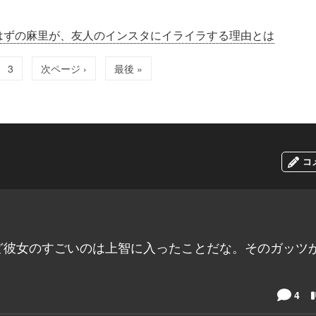
はずの麻里が、友人のインスタにイライラする理由とは
3
次ページ ›
最後 »
コ
ど彼女のすごいのは上智に入ったことだな。そのガッツ
4