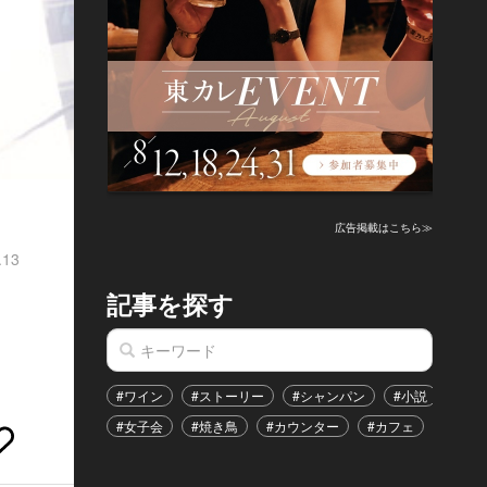
広告掲載はこちら≫
.13
記事を探す
#ワイン
#ストーリー
#シャンパン
#小説
#家
#女子会
#焼き鳥
#カウンター
#カフェ
#イベ