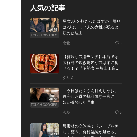
人気の記事
男女3人の旅だったはずが、帰り
は2人に…。1人の女性が残ると
Vol.74
決めた理由
TOUGH COOKIES
恋愛
5
【贅沢な穴場ランチ】本店では
大行列の焼き鳥丼が並ばずに食
せる！？『伊勢廣 赤坂山王店』
へ
グルメ
「今日はたくさん甘えちゃお」
再会した母の無邪気な一言に、
Vol.73
娘が激怒した理由
TOUGH COOKIES
恋愛
9
異素材の立体感でドレープを美
しく纏う。有村架純が魅せる、
Vol.53