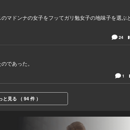
スのマドンナの女子をフッてガリ勉女子の地味子を選ぶ
24
たのであった。
1
っと見る （ 94 件 ）