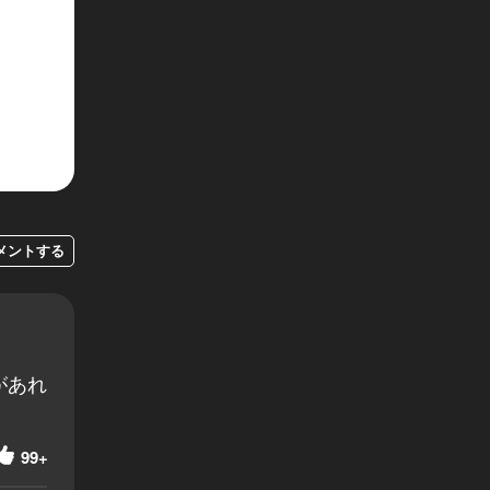
メントする
があれ
99+