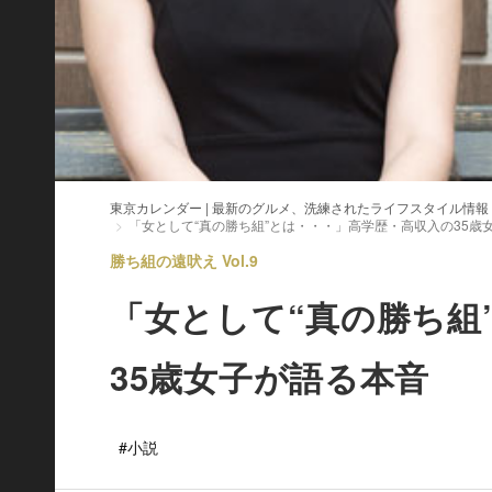
東京カレンダー | 最新のグルメ、洗練されたライフスタイル情報
「女として“真の勝ち組”とは・・・」高学歴・高収入の35歳
勝ち組の遠吠え Vol.9
「女として“真の勝ち組
35歳女子が語る本音
#小説