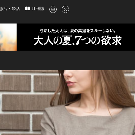
新のグルメ、洗練されたライフスタイル情報
恋活・婚活
月刊誌