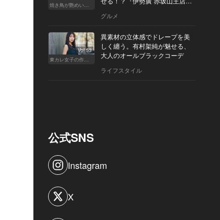
せる！？『伊勢廣 赤坂山王店』
焼き鳥が艶めいてきた
へ
グルメ
異素材の立体感でドレープを美
しく纏う。有村架純が魅せる、
Vol.53
大人のオールブラックコーデ
東カレ女子の作り方
ライフスタイル
公式SNS
Instagram
X