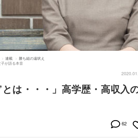
連載
勝ち組の遠吠え
女子が語る本音
2020.01
”とは・・・」高学歴・高収入
62