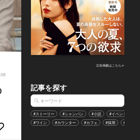
広告掲載はこちら≫
.08
記事を探す
の
#ストーリー
#シャンパン
#小説
#イベント
#
#ワイン
#カウンター
#カフェ
#採用
#恋愛