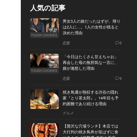
人気の記事
男女3人の旅だったはずが、帰り
は2人に…。1人の女性が残ると
Vol.74
決めた理由
TOUGH COOKIES
恋愛
6
「今日はたくさん甘えちゃお」
再会した母の無邪気な一言に、
Vol.73
娘が激怒した理由
TOUGH COOKIES
恋愛
9
焼き鳥通が熱狂する渋谷の隠れ
家『とり茶太郎』。14年目も予
約困難であり続ける理由
グルメ
【贅沢な穴場ランチ】本店では
大行列の焼き鳥丼が並ばずに食
Vol.7