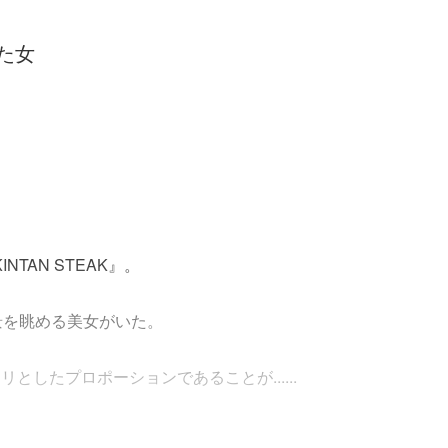
った女
NTAN STEAK』。
景を眺める美女がいた。
したプロポーションであることが......