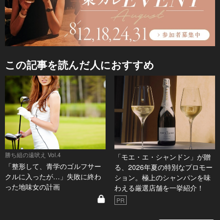
この記事を読んだ人におすすめ
勝ち組の遠吠え Vol.4
「モエ・エ・シャンドン」が贈
「整形して、青学のゴルフサー
る、2026年夏の特別なプロモー
クルに入ったが…」失敗に終わ
ション。極上のシャンパンを味
った地味女の計画
わえる厳選店舗を一挙紹介！
PR