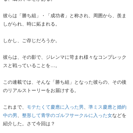
彼らは「勝ち組」・「成功者」と称され、周囲から、羨ま
しがられ、時に妬まれる。
しかし、ご存じだろうか。
彼らは、その影で、ジレンマに苛まれ様々なコンプレック
スと戦っていることを…。
この連載では、そんな「勝ち組」となった彼らの、その後
のリアルストーリーをお届けする。
これまで、
モテたくて慶應に入った男
、
準ミス慶應と婚約
中の男
、
整形して青学のゴルフサークルに入った女
などを
紹介した。さて今回は？