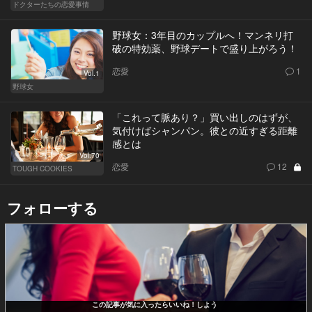
ドクターたちの恋愛事情
野球女：3年目のカップルへ！マンネリ打
破の特効薬、野球デートで盛り上がろう！
恋愛
1
Vol.1
野球女
「これって脈あり？」買い出しのはずが、
気付けばシャンパン。彼との近すぎる距離
感とは
Vol.70
恋愛
12
TOUGH COOKIES
フォローする
この記事が気に入ったらいいね！しよう