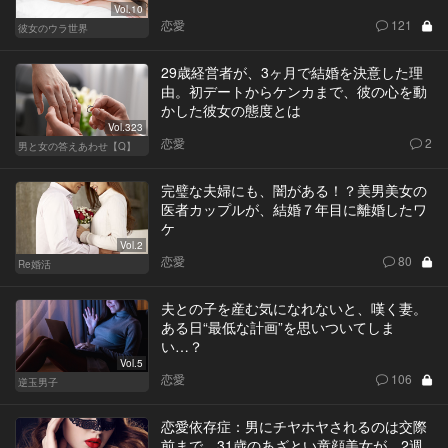
Vol.10
恋愛
121
彼女のウラ世界
29歳経営者が、3ヶ月で結婚を決意した理
由。初デートからケンカまで、彼の心を動
かした彼女の態度とは
Vol.323
恋愛
2
男と女の答えあわせ【Q】
完璧な夫婦にも、闇がある！？美男美女の
医者カップルが、結婚７年目に離婚したワ
ケ
Vol.2
恋愛
80
Re婚活
夫との子を産む気になれないと、嘆く妻。
ある日“最低な計画”を思いついてしま
い…？
Vol.5
恋愛
106
逆玉男子
恋愛依存症：男にチヤホヤされるのは交際
前まで。31歳のあざとい童顔美女が、2週