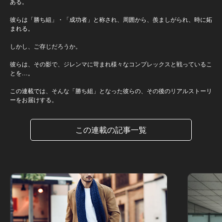
ある。
彼らは「勝ち組」・「成功者」と称され、周囲から、羨ましがられ、時に妬
まれる。
しかし、ご存じだろうか。
彼らは、その影で、ジレンマに苛まれ様々なコンプレックスと戦っているこ
とを…。
この連載では、そんな「勝ち組」となった彼らの、その後のリアルストーリ
ーをお届けする。
この連載の記事一覧