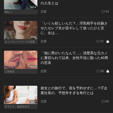
の人生とは
Vol.4
恋愛
54
Who？
「いくら欲しいんだ？」浮気相手を妊娠さ
せたセレブ夫が逆ギレして放ったひと言
に、女は…
Vol.6
恋愛
31
キューティーワイフの逆襲
「他に男がいたなんて…」清楚系な元カノ
に裏切られて以来、女性不信に陥った40男
の悲哀
Vol.2
恋愛
36
三茶食堂
彼女との旅行で、宿を予約せずに…？IT企
業社長の、予想外すぎる奇行とは
恋愛
63
Vol.1
サヨナラ、量産型女子