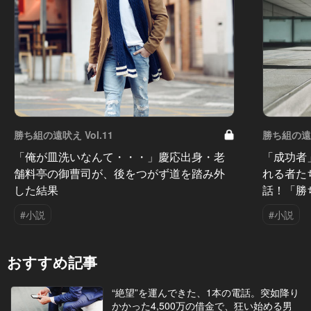
勝ち組の遠吠え Vol.11
勝ち組の遠吠
「俺が皿洗いなんて・・・」慶応出身・老
「成功者
舗料亭の御曹司が、後をつがず道を踏み外
れる者た
した結果
話！「勝
#小説
#小説
おすすめ記事
“絶望”を運んできた、1本の電話。突如降り
かかった4,500万の借金で、狂い始める男