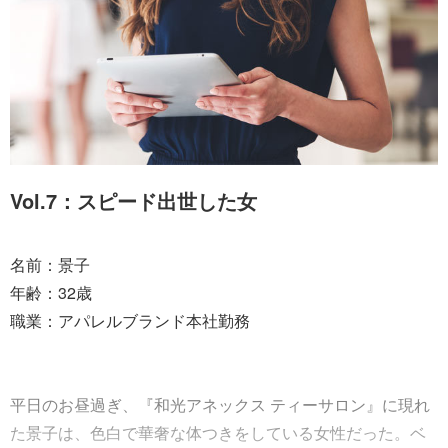
Vol.7：スピード出世した女
名前：景子
年齢：32歳
職業：アパレルブランド本社勤務
平日のお昼過ぎ、『和光アネックス ティーサロン』に現れ
た景子は、色白で華奢な体つきをしている女性だった。ベ