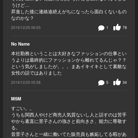
うけど…
昇進した後に連絡途絶えがちになったら面白くないもの
なのかな？
2019/12/25 06:03
1
78
No Name
本社勤務ということは大好きなファッションの仕事とい
うよりは最終的にファッションから離れてるんじゃ？？
という気がしましたが。。。まあイキイキとして素敵な
女性の話ではありました
2019/12/25 05:58
5
34
MSM
すごい。。
うちも関西人やけど商売人気質ないし人と話すのは苦手
やから素直に景子さんの強さと前向きさ、能力に尊敬す
る。
昔景子さんと一緒に働いてた販売員も嫉妬してる暇があ