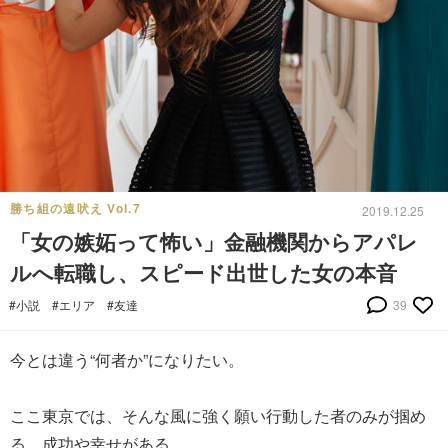
勝ち組の遠吠え Vol.7
2019.12.25
「女の嫉妬って怖い」金融機関からアパレ
ルへ転職し、スピード出世した女の本音
#小説
#エリア
#友達
39
今とは違う“何者か”になりたい。
ここ東京では、そんな風に強く願い行動した者のみが掴め
る、成功や幸せがある。