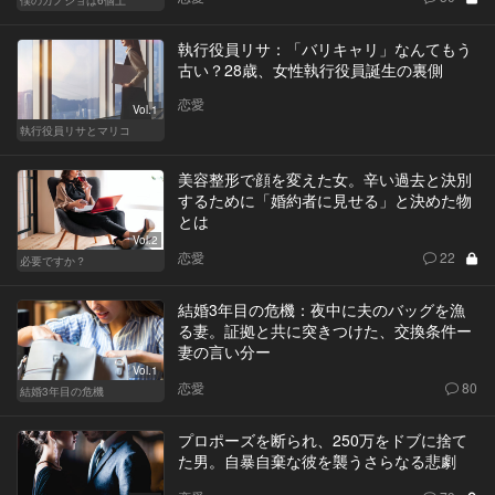
執行役員リサ：「バリキャリ」なんてもう
古い？28歳、女性執行役員誕生の裏側
恋愛
Vol.1
執行役員リサとマリコ
美容整形で顔を変えた女。辛い過去と決別
するために「婚約者に見せる」と決めた物
とは
Vol.2
恋愛
22
必要ですか？
結婚3年目の危機：夜中に夫のバッグを漁
る妻。証拠と共に突きつけた、交換条件ー
妻の言い分ー
Vol.1
恋愛
80
結婚3年目の危機
プロポーズを断られ、250万をドブに捨て
た男。自暴自棄な彼を襲うさらなる悲劇