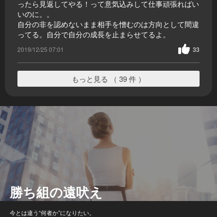
ったら見返してやる！って意気込みして仕事頑張ればい
いのに。。
自分の非を認めないまま相手を憎むのは方向として間違
ってる。自分で自分の成長を止まらせてるよ。
2019/12/25 07:01
33
もっと見る （ 39 件 ）
勝ち組の遠吠え
今とは違う“何者か”になりたい。