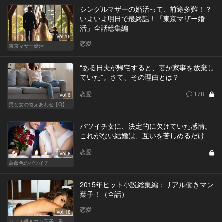
シングルマザーの婚活って、前途多難！？
いよいよ明日で最終話！「東京マザー婚
活」全話総集編
Vol.16
恋愛
東京マザー婚活
“ある日夫が帰宅すると、妻が家事を放棄し
ていた”。さて、その理由とは？
恋愛
178
Vol.6
男と女の答えあわせ【Q】
バツイチ女に、決定的に欠けていた感情。
これがない結婚は、互いを苦しめるだけ
恋愛
Vol.8
薔薇色のバツイチ
2015年ヒット小説総集編：リアル働きマン
葉子！（全話）
恋愛
Vol.18
リアル働きマン葉子！黒革の編集手帳 written by 内埜さくら