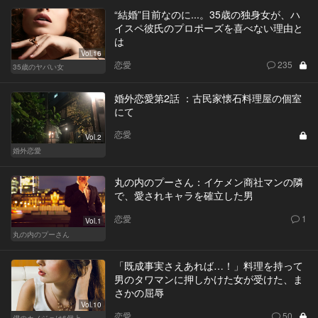
“結婚”目前なのに...。35歳の独身女が、ハ
イスペ彼氏のプロポーズを喜べない理由と
は
Vol.16
恋愛
235
35歳のヤバい女
婚外恋愛第2話 ：古民家懐石料理屋の個室
にて
恋愛
Vol.2
婚外恋愛
丸の内のプーさん：イケメン商社マンの隣
で、愛されキャラを確立した男
恋愛
1
Vol.1
丸の内のプーさん
「既成事実さえあれば…！」料理を持って
男のタワマンに押しかけた女が受けた、ま
さかの屈辱
Vol.10
恋愛
50
僕のカノジョは6個上