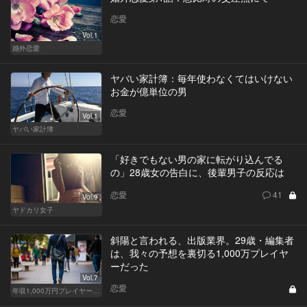
恋愛
Vol.1
婚外恋愛
ヤバい家計簿：毎年使わなくてはいけない
お金が億単位の男
恋愛
Vol.1
ヤバい家計簿
「好きでもない男の家に転がり込んでる
の」28歳女の告白に、後輩男子の反応は
恋愛
41
Vol.9
ヤドカリ女子
斜陽と言われる、出版業界。29歳・編集者
は、我々の予想を裏切る1,000万プレイヤ
ーだった
Vol.7
恋愛
年収1,000万円プレイヤーの家計簿