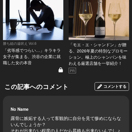
勝ち組の遠吠え Vol.6
「モエ・エ・シャンドン」が贈
「劣等感でつらい…」キラキラ
る、2026年夏の特別なプロモー
女子が集まる、渋谷の企業に就
ション。極上のシャンパンを味
職した女の本音
わえる厳選店舗を一挙紹介！
PR
この記事へのコメント
コメントする
No Name
露骨に嫉妬する人って客観的に自分を見て惨めにならな
いんでしょうか？
それが出来ない程度の人だから昇格も出来ないんでしょ