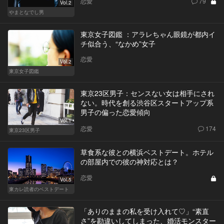
恋愛
79
Vol.2
やまとなでし男
東京女子図鑑 ：アラレちゃん眼鏡が都内イ
チ似合う、“なかめ”女子
恋愛
Vol.2
東京女子図鑑
東京23区男子：センスない女は相手にされ
ない。時代を創る渋谷区スタートアップ系
男子の偏った恋愛傾向
Vol.1
恋愛
174
東京23区男子
草食系な彼との横浜ベストデート。ホテル
の部屋内での彼の神対応とは？
恋愛
Vol.5
東カレ読者のベストデート
「ありのままの私を受け入れて♡」“素直
さ”を勘違いしてしまった、婚活モンスター