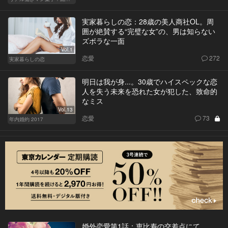
実家暮らしの恋：28歳の美人商社OL。周
囲が絶賛する“完璧な女”の、男は知らない
ズボラな一面
Vol.1
恋愛
272
実家暮らしの恋
明日は我が身...。30歳でハイスペックな恋
人を失う未来を恐れた女が犯した、致命的
なミス
Vol.13
恋愛
73
年内婚約 2017
婚外恋愛第1話：恵比寿の交差点にて