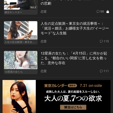
の悲劇
Vol.3
恋愛
99
婚活モンスター
人生の定点観測～東京女の就活事情～：
「就活＝婚活」お嬢様女子大生の“イージー
モード”な人生観
Vol.1
恋愛
115
人生の定点観測～東京女の就活事情～
12星座の女たち：「4月15日」に何かが起
こる。“都合のいい関係”に苦しむ女を救っ
た、意外な存在
Vol.1
恋愛
111
12星座の女たち