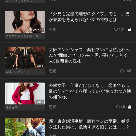
「外見も完璧で理想のタイプ。でも…」男
が結婚を考えられない女の特徴とは
恋愛
131
Vol.103
男と女の答えあわせ【A】
大阪アンビシャス：商社マンには勝たれへ
ん？“面白い”だけのモテ男が受けた、社会
人3週間目の洗礼
Vol.1
恋愛
165
大阪アンビシャス
外銀女子：仕事だけじゃなく、恋までも...
目の前ですべてを攫っていく“生まれつき勝
ち組”の女
Vol.7
恋愛
48
外銀女子
新・東京婚活事情：商社マンの憂鬱。婚期
を逃した男の、危険すぎる癒しとは……？
恋愛