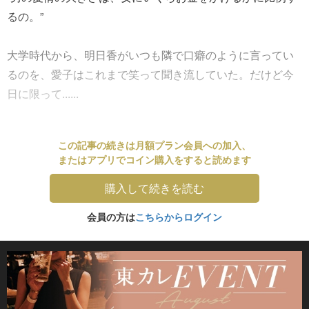
るの。”
大学時代から、明日香がいつも隣で口癖のように言ってい
るのを、愛子はこれまで笑って聞き流していた。だけど今
日に限って......
この記事の続きは月額プラン会員への加入、
またはアプリでコイン購入をすると読めます
購入して続きを読む
会員の方は
こちらからログイン