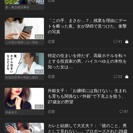
Vol.1
新・東京婚活事情
「この手、まさか…？」残業を理由にデー
トを断った夜。女がSNSで見つけた、衝撃
の写真
Vol.8
恋愛
41
この恋が成就しない理由
特定の住まいを持たず、高級ホテルを転々
とする投資家の男。ハイスぺゆえの本性を
知った女は…
Vol.5
恋愛
22
松坂由里香の奇妙な婚活
外銀女子：「お嬢様には負けない」生まれ
も育ちも関係ない“外銀”で下克上を狙う、
27歳女の野望
Vol.1
恋愛
87
外銀女子
カレと結婚して大丈夫？：「彼のこと、男
として見れない…」プロポーズされた29歳