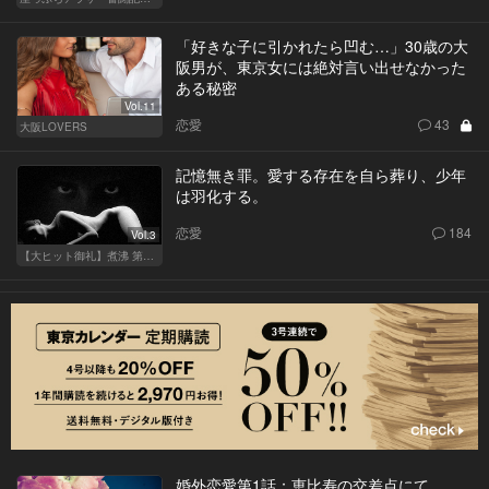
「好きな子に引かれたら凹む…」30歳の大
阪男が、東京女には絶対言い出せなかった
ある秘密
Vol.11
恋愛
43
大阪LOVERS
記憶無き罪。愛する存在を自ら葬り、少年
は羽化する。
恋愛
184
Vol.3
【大ヒット御礼】煮沸 第二章
婚外恋愛第1話：恵比寿の交差点にて