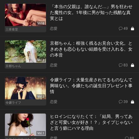
「本当の父親は、誰なんだ…」男を狂わせ
た魔性の女。1年後に男が知った残酷な真
実とは
Vol.6
恋愛
49
三茶食堂
京都ちゃん：根強く残るお見合い文化。と
きめきも恋心もない結婚を受け入れる、女
の本音
Vol.2
恋愛
83
京都ちゃん
令嬢ライフ：大量生産されてるものなんて
興味ない。令嬢たちの誕生日プレゼント事
情
Vol.2
恋愛
39
令嬢ライフ
ヒロインになりたくて：「結局、男ってあ
ざと可愛い女が好き！？」タイプじゃない
と言う癖にハマる理由
Vol.1
恋愛
88
ヒロインになりたくて