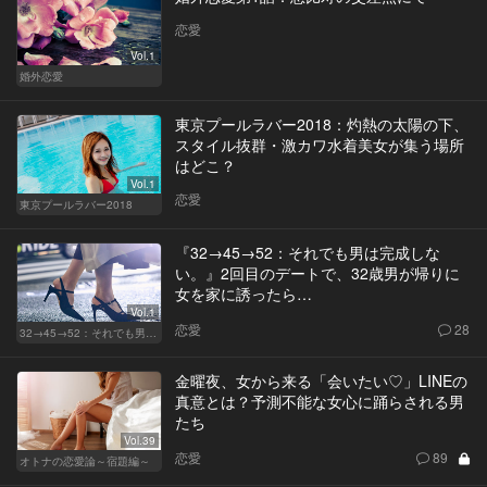
恋愛
Vol.1
婚外恋愛
東京プールラバー2018：灼熱の太陽の下、
スタイル抜群・激カワ水着美女が集う場所
はどこ？
Vol.1
恋愛
東京プールラバー2018
『32→45→52：それでも男は完成しな
い。』2回目のデートで、32歳男が帰りに
女を家に誘ったら…
Vol.1
恋愛
28
32→45→52：それでも男は完成しない。
金曜夜、女から来る「会いたい♡」LINEの
真意とは？予測不能な女心に踊らされる男
たち
Vol.39
恋愛
89
オトナの恋愛論～宿題編～