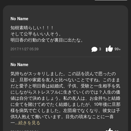
No Name
知樹素晴らしい！！！
そして公平もいい人そう。
明日香の行動の全てが裏目に出たな。
2017/11/27 05:39
3
99+
No Name
気持ちがスッキリしました。この話を読んで思ったの
は、旦那や家庭を友人と比べないことですね。このまま
だと愛子と明日香は結婚式、子供、受験と一生相手を気
にしながらストレスフルに生きていくのでは？人生の価
値は自分で決めましょう。私の友人は、お金持ちと結婚
に全てを賭けてめでたく結婚しましたが、10年後に旦那
様を病気で亡くしました。左団扇でなくなり、彼女は子
供3人抱えて働いています。目先の瑣末なことに一喜
一
...続きを見る