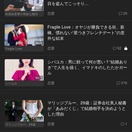
目を盗んでこっそり…
Vol.1
恋愛
29
松坂由里香の奇妙な婚活
Fragile Love：オヤジが勝負できる街、新
橋。慣れない“星つきフレンチデート”の意
外な結末
Vol.4
恋愛
92
Fragile Love
シバユカ：男に頼って何が悪い？“結婚あり
き”で人生を描く、イマドキのしたたかガー
ル
Vol.1
恋愛
376
シバユカ
マリッジブルー、29歳：証券会社美人秘書
が「あみだくじ」で結婚相手を決めようと
した理由
Vol.1
恋愛
1
マリッジブルー、29歳