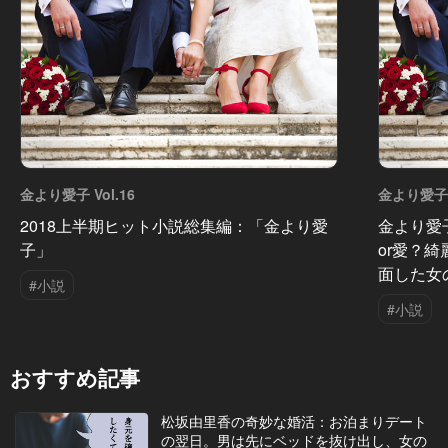
金より愛子 Vol.16
金より愛子 V
2018上半期ヒット小説総集編：「金より愛
金より愛
子」
or愛？
面した女
#小説
#小説
おすすめ記事
松坂由里香の奇妙な婚活：お泊まりデート
の翌日。男は先にベッドを抜け出し、女の