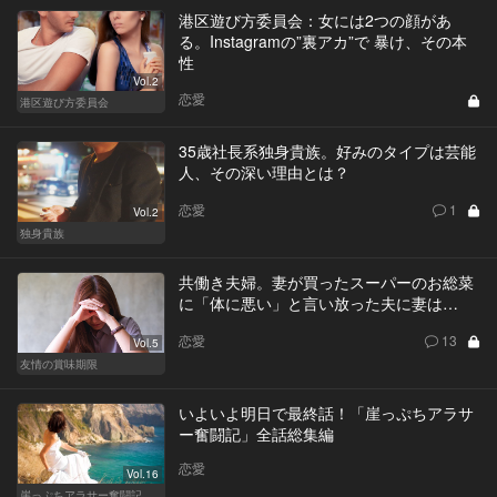
港区遊び方委員会：女には2つの顔があ
る。Instagramの”裏アカ”で 暴け、その本
性
Vol.2
恋愛
港区遊び方委員会
35歳社長系独身貴族。好みのタイプは芸能
人、その深い理由とは？
恋愛
1
Vol.2
独身貴族
共働き夫婦。妻が買ったスーパーのお総菜
に「体に悪い」と言い放った夫に妻は…
恋愛
13
Vol.5
友情の賞味期限
いよいよ明日で最終話！「崖っぷちアラサ
ー奮闘記」全話総集編
恋愛
Vol.16
崖っぷちアラサー奮闘記 written by 内埜さくら