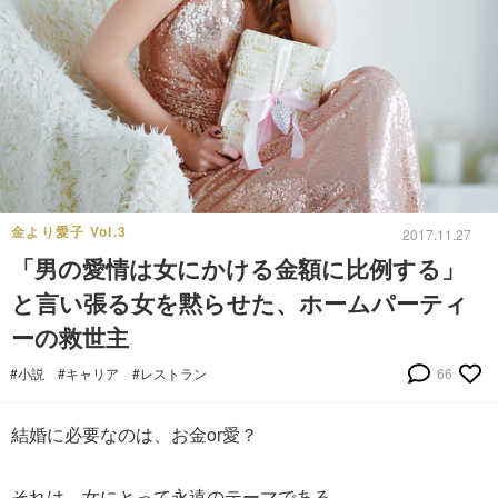
金より愛子 Vol.3
2017.11.27
「男の愛情は女にかける金額に比例する」
と言い張る女を黙らせた、ホームパーティ
ーの救世主
#小説
#キャリア
#レストラン
66
結婚に必要なのは、お金or愛？
それは、女にとって永遠のテーマである。