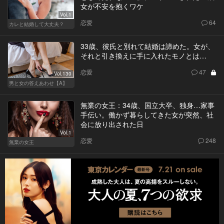
女が不安を抱くワケ
Vol.1
恋愛
64
カレと結婚して大丈夫？
33歳、彼氏と別れて結婚は諦めた。女が、
それと引き換えに手に入れたモノとは…
恋愛
47
Vol.130
男と女の答えあわせ【A】
無業の女王：34歳、国立大卒、独身…家事
手伝い。働かず暮らしてきた女が突然、社
会に放り出された日
Vol.1
恋愛
248
無業の女王