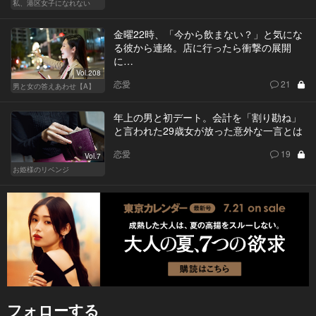
私、港区女子になれない
金曜22時、「今から飲まない？」と気にな
る彼から連絡。店に行ったら衝撃の展開
に…
Vol.208
恋愛
21
男と女の答えあわせ【A】
年上の男と初デート。会計を「割り勘ね」
と言われた29歳女が放った意外な一言とは
恋愛
19
Vol.7
お姫様のリベンジ
フォローする