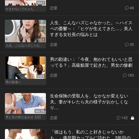
Vol.1
恋愛
46
かまわないでちゃん
人生、こんなハズじゃなかった。～ハイス
ペの憂鬱～：「ヒゲが生えてきた…」美人
すぎる女社長の悩みとは
Vol.1
恋愛
35
人生、こんなハズじゃなかった。～ハイスペの憂鬱～
男の勘違い：「今夜、抱かれてもいいと思
ってる？」高級鮨屋で起きた、男女の惨劇
恋愛
180
Vol.1
男の勘違い
生命保険の受取人を、なかなか変えない
夫。妻がキレたら夫の様子がおかしくな
り…
Vol.75
男と女の答えあわせ【Q】
恋愛
142
「彼はもう、私のこと好きじゃないか
も…」倦怠期カップルに訪れた、3年目の