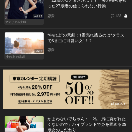
「22歳の女とまさか…！？」夫の秘密を知
った27歳妻の信じられない行動
恋愛
128
Vol.12
マテリアル夫婦
“中の上”の悲劇：1番売れ残るのは“クラス
で3番目に可愛い女”！？
恋愛
Vol.1
“中の上”の悲劇
かまわないでちゃん：「私、男に貢がれた
くないので」ハイブランドで身を固める29
歳女のこだわり