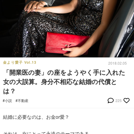
金より愛子 Vol.13
2018.02.05
「開業医の妻」の座をようやく手に入れた
女の大誤算。身分不相応な結婚の代償と
は？
#小説
#不動産
225
結婚に必要なのは、お金or愛？
それは、女にとって永遠のテーマである。