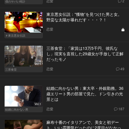
恋愛
2
僕のヤバい時計
東京悪女伝説："獲物”を見つけた男と女。
野蛮な太陽が暴れだす・・・？！
恋愛
Vol.9
＃東京悪女伝説
三茶食堂：「家賃は13万5千円、彼氏な
し」現実を直視した29歳女が手放して正解
だったモノ
Vol.1
恋愛
49
三茶食堂
結婚に向かない男：東大卒・外銀勤務。36
歳エリート男の部屋で見た、ドン引きの光
景とは
Vol.1
恋愛
187
結婚に向かない男
麻布十番のイタリアンで、美女と初デー
ト。いい雰囲気だったのに2度目がなかっ