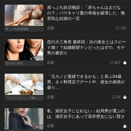
崖っぷち妊活物語：「赤ちゃんはまだな
の？」バリキャリ妻の幸福を破壊した、無
邪気な妊婦の一言
Vol.1
恋愛
122
崖っぷち妊活物語
恋の大三角形 最終回：次の彼女とはスピー
ド婚！？結婚願望ナシだったはずの、モテ
男の裏切り
Vol.17
恋愛
427
恋の大三角形
「元カノと復縁できるかも」と喜ぶ34歳
男。タイ料理店でデート中、彼女の表情が
曇り…
Vol.3
恋愛
23
「そういうとこ」で振られる男
私、港区女子になれない：結局男が選ぶの
は、港区女子にあって高学歴女にない賢さ
恋愛
Vol.4