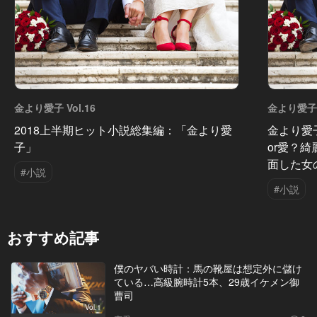
金より愛子 Vol.16
金より愛子 V
2018上半期ヒット小説総集編：「金より愛
金より愛
子」
or愛？
面した女
#小説
#小説
おすすめ記事
僕のヤバい時計：馬の靴屋は想定外に儲け
ている…高級腕時計5本、29歳イケメン御
曹司
Vol.1