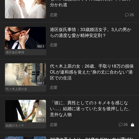
分かれ道
恋愛
26
港区仮氏事情：33歳婚活女子。3人の男か
らの適度な愛が精神安定剤？
恋愛
Vol.1
港区仮氏事情
代々木上原の女：26歳、手取り18万の損保
OLが違和感を覚えた“身の丈に合わない”港
区での生活
Vol.1
恋愛
代々木上原の女
「彼に、異性としてのトキメキを感じな
い…」結婚に迷っていた女を後押しした、
意外な人物
Vol.2
恋愛
36
結婚のキメテ
32歳の美人より、24歳のダサい女が選ばれ