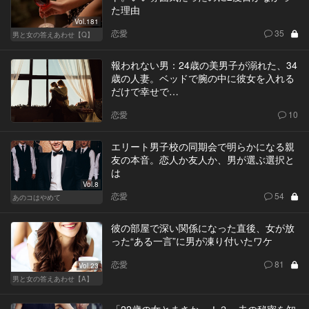
た理由
Vol.181
恋愛
35
男と女の答えあわせ【Q】
報われない男：24歳の美男子が溺れた、34
歳の人妻。ベッドで腕の中に彼女を入れる
だけで幸せで…
恋愛
10
エリート男子校の同期会で明らかになる親
友の本音。恋人か友人か、男が選ぶ選択と
は
Vol.8
恋愛
54
あのコはやめて
彼の部屋で深い関係になった直後、女が放
った“ある一言”に男が凍り付いたワケ
恋愛
81
Vol.23
男と女の答えあわせ【A】