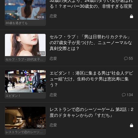
る！？オーバー30歳女の、非情すぎる現実
恋愛
Vol.6
30歳を過ぎても
セルフ・ラブ：「男は日替わりカクテル」
の27歳女子が見つけた、ニューノーマルな
真剣交際とは？
Vol.1
恋愛
55
セルフ・ラブ～20代女子の矛盾～
エビダン！：港区に集まる男は“社会人デビ
ュー組”だけ。生粋のモテ男は恵比寿に集
う？
Vol.1
恋愛
134
エビダン！
レストランで恋のシーソーゲーム 第2話：2
度のドタキャンからの『すだち』
恋愛
Vol.2
レストランで恋のシーソーゲーム（MAN）