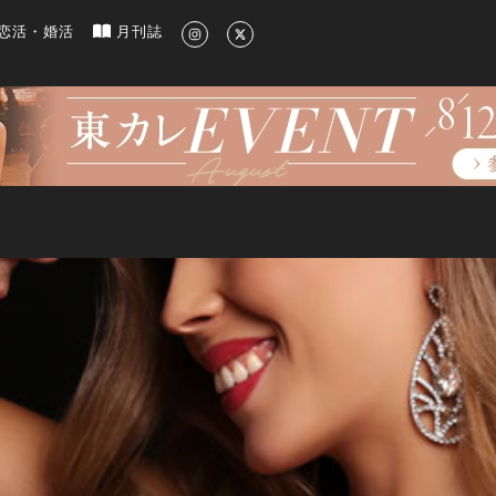
新のグルメ、洗練されたライフスタイル情報
恋活・婚活
月刊誌