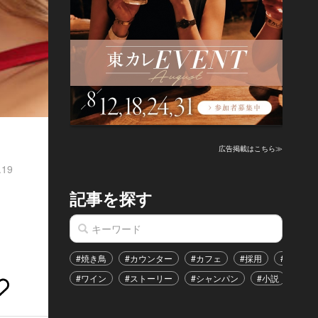
広告掲載はこちら≫
.19
記事を探す
#焼き鳥
#カウンター
#カフェ
#採用
#恋愛
#ワイン
#ストーリー
#シャンパン
#小説
#イ