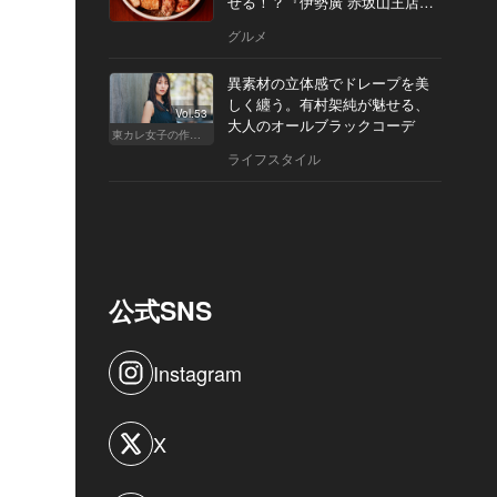
せる！？『伊勢廣 赤坂山王店』
へ
グルメ
異素材の立体感でドレープを美
しく纏う。有村架純が魅せる、
Vol.53
大人のオールブラックコーデ
東カレ女子の作り方
ライフスタイル
公式SNS
Instagram
X