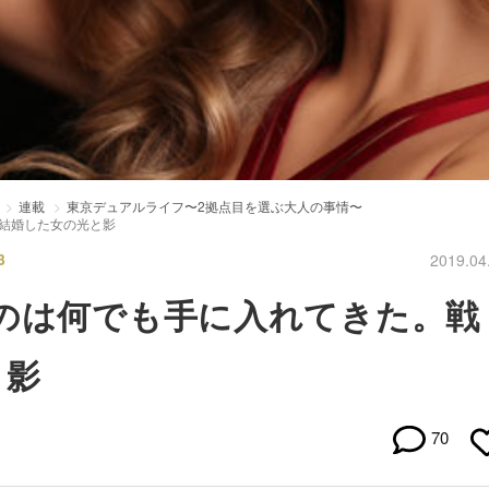
連載
東京デュアルライフ〜2拠点目を選ぶ大人の事情〜
結婚した女の光と影
3
2019.04
のは何でも手に入れてきた。戦
と影
70