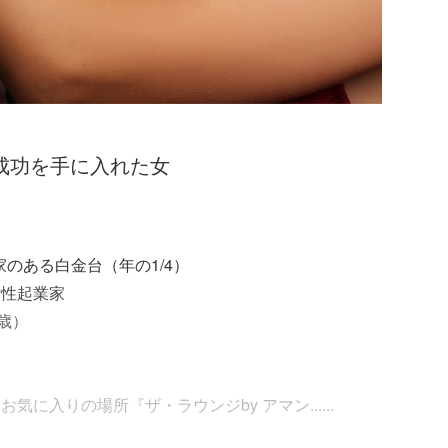
京で成功を手に入れた女
家のある白金台（年の1/4）
女性起業家
歳）
に入りの場所『ザ・ラウンジby アマン......