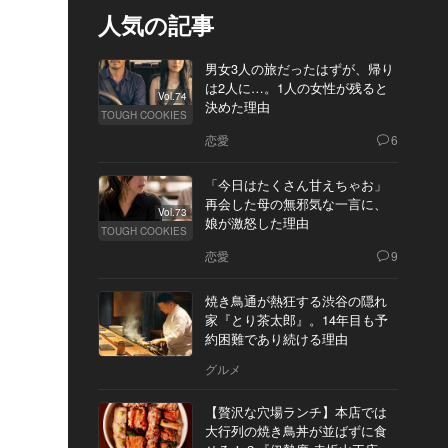
人気の記事
男女3人の旅だったはずが、帰り
は2人に…。1人の女性が残ると
Vol.74
決めた理由
TOUGH COOKIES
恋愛
6
「今日はたくさん甘えちゃお」
再会した母の無邪気な一言に、
Vol.73
娘が激怒した理由
TOUGH COOKIES
恋愛
9
焼き鳥通が熱狂する渋谷の隠れ
家『とり茶太郎』。14年目も予
約困難であり続ける理由
グルメ
【贅沢な穴場ランチ】本店では
大行列の焼き鳥丼が並ばずに食