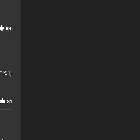
99+
するし
81