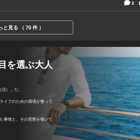
2
っと見る （ 70 件 ）
目を選ぶ大人
生活）」だ。
ライフのための環境が整って
た事情と、その実態を覗いて