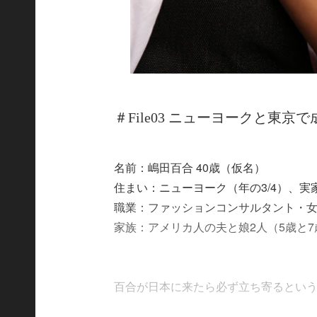
＃File03 ニューヨークと東
名前：嶋田百合 40歳（仮名）
住まい：ニューヨーク（年の3/4）、実
職業：ファッションコンサルタント・
家族：アメリカ人の夫と娘2人（5歳と7
百合が日本に来たら必ず立ち寄るというお気