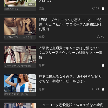
とは…？
Vol.5
恋愛
32
結婚のキメテ
LESS～プラトニックな恋人～：どこで間
違えた…？私が、プロポーズの瞬間に涙し
た理由
Vol.1
恋愛
50
LESS～プラトニックな恋人～
衣装代と交通費でギャラはほぼ消えてい
く...フリーアナウンサーの悲惨なマネー事
情
Vol.8
恋愛
フリーアナウンサーの闇
駐妻に憧れる女性必見。“海外好き”が陥り
がちな、勘違いアピールとは？
恋愛
21
Vol.4
彼女になれて、妻になれない
ニューヨーク恋愛物語：将来有望な28歳商