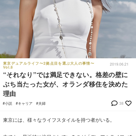
東京デュアルライフ〜2拠点目を選ぶ大人の事情〜
2019.06.21
Vol.8
“それなり”では満足できない。格差の壁に
ぶち当たった女が、オランダ移住を決めた
理由
#小説
#キャリア
#夫婦
38
東京には、様々なライフスタイルを持つ者がいる。