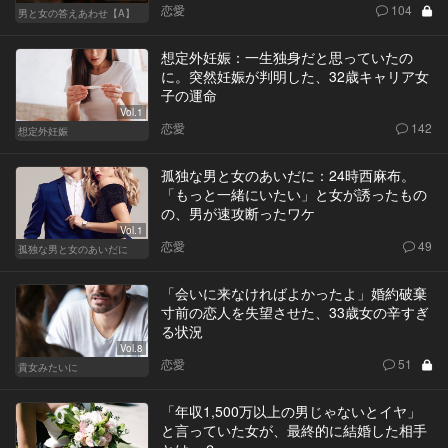
恋愛
104
男と女の答えあわせ【A】
想定外妊娠：一生独身だと思っていたの
に。突然妊娠が判明した、32歳キャリア女
子の運命
Vol.1
恋愛
142
想定外妊娠
孤独な男と女のあいだに：24時西麻布。
「もっと一緒にいたい」と女が誘ったもの
の、男が速攻断ったワケ
Vol.1
恋愛
49
孤独な男と女のあいだに
「会いに来なければよかったよ」婚約破棄
寸前の恋人を失望させた、33歳女の辛すぎ
る状況
Vol.8
恋愛
51
貴女みたいに
「年収1,500万以上の男じゃないとイヤ」
と言っていた女が、最終的に結婚した相手