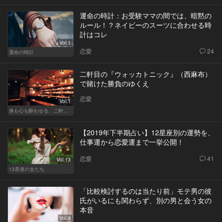
運命の時計：お受験ママの間では、暗黙の
ルール！？ネイビーのスーツに合わせる時
計はコレ
Vol.1
恋愛
24
運命の時計
二軒目の『ウォッカトニック』（西麻布）
で賭けた勝負のゆくえ
恋愛
Vol.1
身も心も酔わせる、二軒目の切り札
【2019年下半期占い】12星座別の運勢を、
仕事運から恋愛運まで一挙公開！
恋愛
41
Vol.13
12星座の女たち
「比較検討するのは当たり前」モテ男の彼
氏がいるにも関わらず、別の男と会う女の
本音
Vol.9