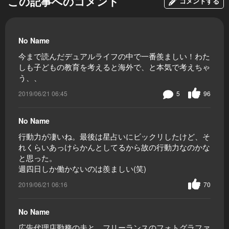
この記事へのコメント
コメントする
No Name
今まで読んだデュアルライフの中で一番羨ましい！わた
しも子どもの教育を考えると海外で、と本気で考えちゃ
う、、
2019/06/21 06:45
5
96
No Name
行動力が凄いね。最後は星占いにビックリしたけど、そ
れくらいあっけらかんとしてるから故の行動力なのかな
と思った。
週四日しか働かないのは羨ましい(笑)
2019/06/21 06:16
70
No Name
広告代理店勤務の夫と、フリーランスのフォトグラファ