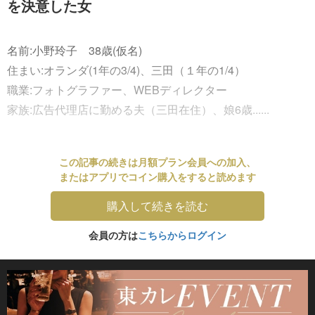
を決意した女
名前:小野玲子 38歳(仮名)
住まい:オランダ(1年の3/4)、三田（１年の1/4）
職業:フォトグラファー、WEBディレクター
家族:広告代理店に勤める夫（三田在住）、娘6歳......
この記事の続きは月額プラン会員への加入、
またはアプリでコイン購入をすると読めます
購入して続きを読む
会員の方は
こちらからログイン