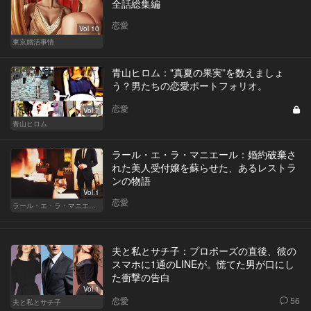
全話総集編
恋愛
Vol.10
東京婚活事情
青山ヒロム："真夏の果実”を数えましょ
う？男たちの恋愛ポートフォリオ。
恋愛
Vol.7
青山ヒロム
ラール・エ・ラ・マニエール：婚約破棄さ
れた美人受付嬢を蘇らせた、あるレストラ
ンの物語
Vol.1
恋愛
ラール・エ・ラ・マニエール
夫と私とサチ子：プロポーズの直後、彼の
スマホに1通のLINEが。慌てた男が口にし
た衝撃の告白
Vol.1
恋愛
56
夫と私とサチ子