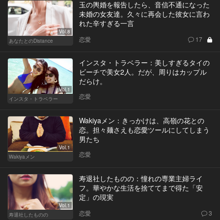
玉の輿婚を報告したら、音信不通になった
未婚の女友達。久々に再会した彼女に言わ
れた辛すぎる一言
Vol.8
恋愛
17
あなたとのDistance
インスタ・トラベラー：美しすぎるタイの
ビーチで美女2人。だが、周りはカップル
だらけ。
Vol.1
恋愛
インスタ・トラベラー
Wakiyaメン：きっかけは、高嶺の花との
恋。担々麺さえも恋愛ツールにしてしまう
男たち
Vol.1
恋愛
Wakiyaメン
寿退社したものの：憧れの専業主婦ライ
フ。華やかな生活を捨ててまで得た「安
定」の現実
Vol.1
恋愛
3
寿退社したものの