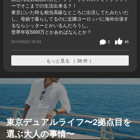
ーでそこまでの生活出来る？！
東京にいた時も相当高級なところに出没してたみたいだ
し、母娘で暮らしてるのに近隣ヨーロッパに海外出張す
るならシッターとかいるんだろうし。
世帯年収5000万とかあればなんとか？
2019/06/21 05:53
2
46
もっと見る （ 38 件 ）
東京デュアルライフ〜2拠点目を
選ぶ大人の事情〜