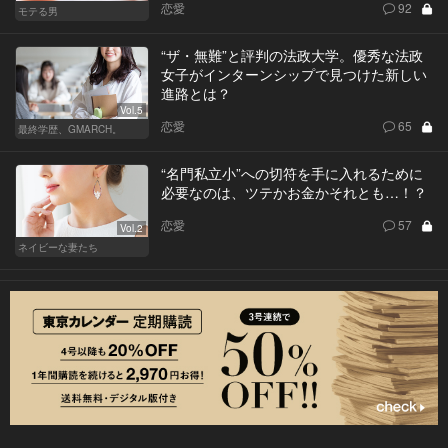
恋愛
92
モテる男
“ザ・無難”と評判の法政大学。優秀な法政
女子がインターンシップで見つけた新しい
進路とは？
Vol.5
恋愛
65
最終学歴、GMARCH。
“名門私立小”への切符を手に入れるために
必要なのは、ツテかお金かそれとも…！？
恋愛
57
Vol.2
ネイビーな妻たち