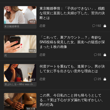
東京離婚事情：「子供ができない」。残酷
な現実に直面した夫婦が下した、苦渋の決
断とは
Vol.3
恋愛
192
東京離婚事情
「これって、裏アカウント…？」奇妙な
SNS投稿を発見した女。親友への疑惑が深
まった１枚の画像
Vol.5
恋愛
55
罠
何度デートを重ねても、進展ナシ。男が決
して女に手を出さない意外な理由とは
恋愛
25
Vol.3
選ばれし女―Who was chosen？―
この男、今日私のこと持ち帰ろうとして
る…？実は下心がダダ漏れで恥ずかしい、
男の行為
Vol.116