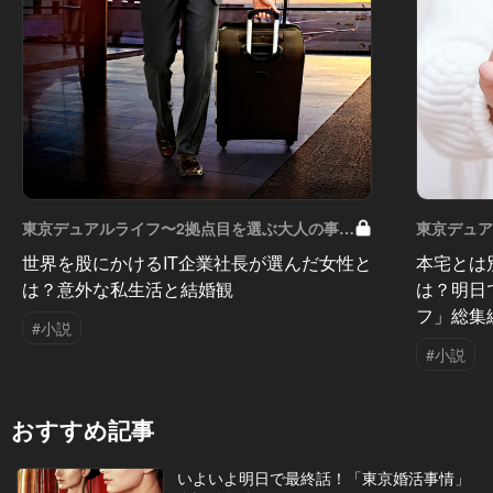
東京デュアルライフ〜2拠点目を選ぶ大人の事
東京デュア
情〜 Vol.10
Vol.9
世界を股にかけるIT企業社長が選んだ女性と
本宅とは
は？意外な私生活と結婚観
は？明日
フ」総集
#小説
#小説
おすすめ記事
いよいよ明日で最終話！「東京婚活事情」