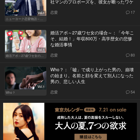
社マンのプロポーズを、彼女が断ったワケ
恋愛
17
Vol.1
ニューヨーク恋愛物語～商社マン遥斗の場合～
婚活アポ～27歳ワセ女の場合～：「今年こ
そ、結婚！」年収800万・高学歴女の悲惨
な婚活事情
Vol.1
恋愛
80
婚活アポ～27歳ワセ女の場合～
Who？：「嘘」で成り上がった男の、崩壊
の始まり。名前と顔を変えて別人になった
男の、悲しい人生
Vol.1
恋愛
54
Who？