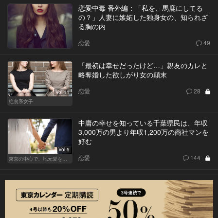
恋愛中毒 番外編：「私を、馬鹿にしてる
の？」人妻に嫉妬した独身女の、知られざ
る胸の内
恋愛
49
「最初は幸せだったけど…」親友のカレと
略奪婚した欲しがり女の顛末
恋愛
28
Vol.11
絶食系女子
中庸の幸せを知っている千葉県民は、年収
3,000万の男より年収1,200万の商社マンを
好む
Vol.5
恋愛
144
東京の中心で、地元愛をさけぶ