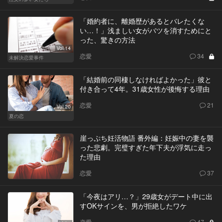
「婚約者に、離婚歴があるとバレたくな
い…！」浅ましい女がバツを消すためにと
った、驚きの方法
Vol.14
恋愛
34
未解決恋愛事件
「結婚前の同棲しなければよかった」彼と
付き合って4年。31歳女性が後悔する理由
恋愛
21
Vol.20
夏の恋
崖っぷち妊活物語 番外編：妊娠中の妻を襲
った悲劇。完璧すぎた年下夫が浮気に走っ
た理由
恋愛
37
「今夜はアリ…？」29歳女がデート中に出
すOKサインを、男が拒絶したワケ
恋愛
47