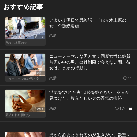
おすすめ記事
いよいよ明日で最終話！「代々木上原の
女」全話総集編
恋愛
Vol.12
代々木上原の女
ニューノーマルな男と女：同期女性に絶賛
片思い中の男。出社制限で会えない間、彼
女はまさかの行動に…
Vol.1
恋愛
41
ニューノーマルな男と女
浮気を“された妻”は後を絶たない。友人が
見つけた、腹立たしい夫の浮気の痕跡
恋愛
174
Vol.5
裏切られた妻たち
男から必要とされるのが生きがい。欲望を