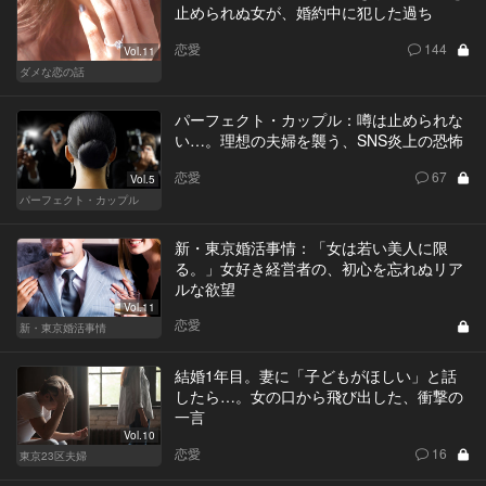
止められぬ女が、婚約中に犯した過ち
恋愛
144
Vol.11
ダメな恋の話
パーフェクト・カップル：噂は止められな
い…。理想の夫婦を襲う、SNS炎上の恐怖
恋愛
67
Vol.5
パーフェクト・カップル
新・東京婚活事情：「女は若い美人に限
る。」女好き経営者の、初心を忘れぬリア
ルな欲望
Vol.11
恋愛
新・東京婚活事情
結婚1年目。妻に「子どもがほしい」と話
したら…。女の口から飛び出した、衝撃の
一言
Vol.10
恋愛
16
東京23区夫婦