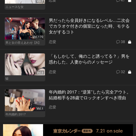
Vol.7
ニュースな女
男だったら全員好きになるレベル…二次会
でカラオケ付きの個室になった時、モテる
女がするコト
Vol.170
恋愛
38
男と女の答えあわせ【A】
「もしかして、俺のこと誘ってる？」男を
惑わした、人妻からのメッセージ
恋愛
32
Vol.5
嘘
年内婚約 2017：“逆算”したら完全アウト。
結婚相手を28歳でロックオンすべき理由
恋愛
Vol.1
年内婚約 2017