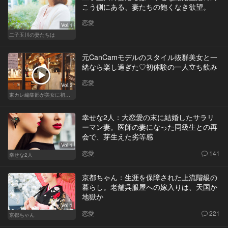
こう側にある、妻たちの飽くなき欲望。
恋愛
Vol.1
二子玉川の妻たちは
元CanCamモデルのスタイル抜群美女と一
緒なら楽し過ぎた♡初体験の一人立ち飲み
恋愛
Vol.3
東カレ編集部が美女に初体験させてみた
幸せな2人：大恋愛の末に結婚したサラリ
ーマン妻。医師の妻になった同級生との再
会で、芽生えた劣等感
Vol.1
恋愛
141
幸せな2人
京都ちゃん：生涯を保障された上流階級の
暮らし。老舗呉服屋への嫁入りは、天国か
地獄か
Vol.1
恋愛
221
京都ちゃん