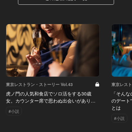
東京レストラン・ストーリー Vol.43
東京レストラ
虎ノ門の人気和食店でソロ活をする30歳
「そんな
女。カウンター席で思わぬ出会いがあり…
のデート
とは
#小説
#小説