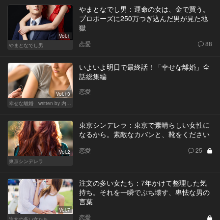
やまとなでし男：運命の女は、金で買う。
プロポーズに250万つぎ込んだ男が見た地
獄
Vol.1
恋愛
88
やまとなでし男
いよいよ明日で最終話！「幸せな離婚」全
話総集編
恋愛
Vol.13
幸せな離婚 written by 内埜さくら
東京シンデレラ：東京で素晴らしい女性に
なるから。素敵なカバンと、靴をください
恋愛
25
Vol.2
東京シンデレラ
注文の多い女たち：7年かけて整理した気
持ち。それを一瞬でぶち壊す、卑怯な男の
言葉
Vol.7
恋愛
注文の多い女たち