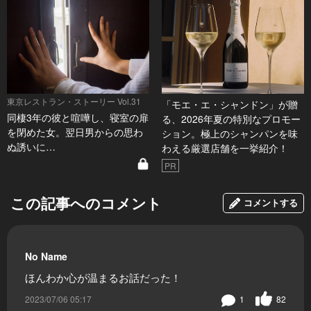
東京レストラン・ストーリー Vol.31
「モエ・エ・シャンドン」が贈
同棲3年の彼と喧嘩し、寝室の扉
る、2026年夏の特別なプロモー
を閉めた女。翌日男からの思わ
ション。極上のシャンパンを味
ぬ誘いに…
わえる厳選店舗を一挙紹介！
PR
この記事へのコメント
コメントする
No Name
ほんわか心が温まるお話だった！
2023/07/06 05:17
1
82