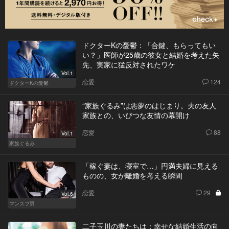
ドクターKの憂鬱：「合鍵、もらってもい
い？」医師が25歳の彼女と結婚を考えた矢
先、実家に猛反対されたワケ
Vol.1
恋愛
124
ドクターKの憂鬱
“家族ぐるみ”は悪夢のはじまり。夫の友人
家族との、いびつな友情の幕開け
恋愛
88
Vol.1
家族ぐるみ
「稼ぐ妻は、寝室で…」円満夫婦に見える
ものの、女が離婚を考える瞬間
恋愛
29
Vol.6
マンスプ男
二子玉川の妻たちは：幸せな結婚生活の向