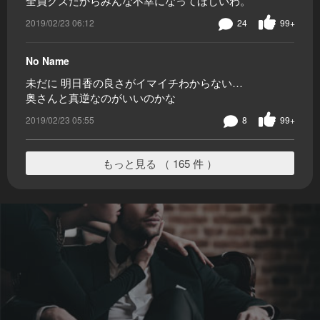
全員クズだからみんな不幸になってほしいわ。
2019/02/23 06:12
24
99+
No Name
未だに 明日香の良さがイマイチわからない…
奥さんと真逆なのがいいのかな
2019/02/23 05:55
8
99+
もっと見る （ 165 件 ）