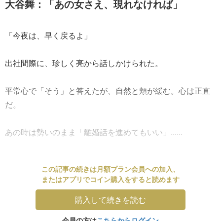
大谷舞：「あの女さえ、現れなければ」
「今夜は、早く戻るよ」
出社間際に、珍しく亮から話しかけられた。
平常心で「そう」と答えたが、自然と頬が緩む。心は正直
だ。
あの時は勢いのまま「離婚話を進めてもいい」......
この記事の続きは月額プラン会員への加入、
またはアプリでコイン購入をすると読めます
購入して続きを読む
会員の方は
こちらからログイン