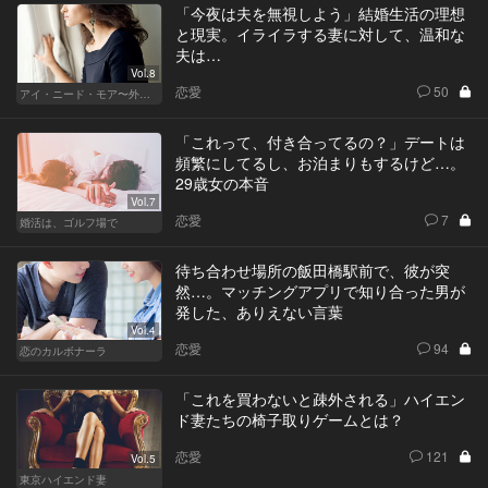
「今夜は夫を無視しよう」結婚生活の理想
と現実。イライラする妻に対して、温和な
夫は…
Vol.8
恋愛
50
アイ・ニード・モア〜外資系オンナの欲望〜
「これって、付き合ってるの？」デートは
頻繁にしてるし、お泊まりもするけど…。
29歳女の本音
Vol.7
恋愛
7
婚活は、ゴルフ場で
待ち合わせ場所の飯田橋駅前で、彼が突
然…。マッチングアプリで知り合った男が
発した、ありえない言葉
Vol.4
恋愛
94
恋のカルボナーラ
「これを買わないと疎外される」ハイエン
ド妻たちの椅子取りゲームとは？
恋愛
121
Vol.5
東京ハイエンド妻