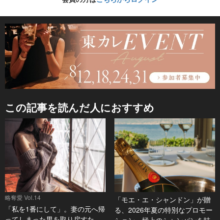
この記事を読んだ人におすすめ
略奪愛 Vol.14
「モエ・エ・シャンドン」が贈
「私を1番にして」。妻の元へ帰
る、2026年夏の特別なプロモー
ってしまった男を取り戻すた