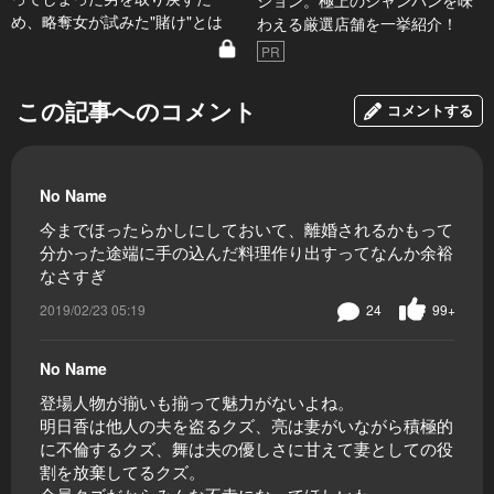
ション。極上のシャンパンを味
め、略奪女が試みた"賭け"とは
わえる厳選店舗を一挙紹介！
PR
この記事へのコメント
コメントする
No Name
今までほったらかしにしておいて、離婚されるかもって
分かった途端に手の込んだ料理作り出すってなんか余裕
なさすぎ
2019/02/23 05:19
24
99+
No Name
登場人物が揃いも揃って魅力がないよね。
明日香は他人の夫を盗るクズ、亮は妻がいながら積極的
に不倫するクズ、舞は夫の優しさに甘えて妻としての役
割を放棄してるクズ。