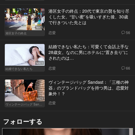
港区女子の終点：20代で東京の贅を知り尽
くした女。“甘い蜜”を吸いすぎた後、30歳
で行きついた先とは
Vol.1
恋愛
56
港区女子の終点
結婚できない私たち：可愛くて会話上手な
28歳女。なのに男にホテルに“置き去り”に
されたのは…
Vol.1
恋愛
66
結婚できない私たち
ヴィンテージバッグ Sandast：「三種の神
器」のブランドバッグを持つ男は、恋愛対
象外！？
Vol.1
恋愛
ヴィンテージバッグ Sandast
フォローする