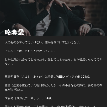
略奪愛
人のものを奪ってはいけない。誰かを傷つけてはいけない。
そんなことは、もちろんわかっている。
しかし惹かれ合ってしまったら、愛してしまったら、もう後戻りなんてでき
ない−。
三好明日香（みよし・あすか）は渋谷のWEBメディアで働く24歳。
健全に恋愛を重ねていた明日香だったが、その小さな心の隙に、ある男の存
在が入り込む。
大谷亮（おおたに・りょう）、34歳。
図らずも惹かれ合う、二人の男女。その想いは“純愛”か、それとも…？