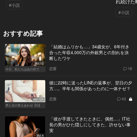
れ続けた
#小説
#小説
おすすめ記事
「結婚はムリかも…」34歳女が、6年付き
合った年収4,000万の外銀男との別れを決
断したワケ
Vol.12
恋愛
18
今日、私たちはあの街で
彼に22時に送ったLINEの返事が、翌日の夕
方…。半年も関係があったのに一体ナゼ？
恋愛
43
Vol.125
男と女の答えあわせ【Q】
「彼が手渡してきたときに、偶然…」IT社
長の男がひた隠しにしてきた、許せない事
実
Vol.4