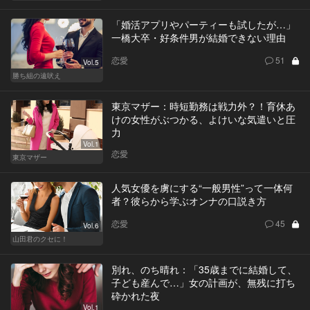
「婚活アプリやパーティーも試したが…」
一橋大卒・好条件男が結婚できない理由
恋愛
51
Vol.5
勝ち組の遠吠え
東京マザー：時短勤務は戦力外？！育休あ
けの女性がぶつかる、よけいな気遣いと圧
力
Vol.1
恋愛
東京マザー
人気女優を虜にする“一般男性”って一体何
者？彼らから学ぶオンナの口説き方
恋愛
45
Vol.6
山田君のクセに！
別れ、のち晴れ：「35歳までに結婚して、
子ども産んで…」女の計画が、無残に打ち
砕かれた夜
Vol.1