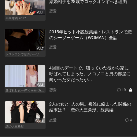
結婚相手を28歳でロックオンすべき理由
恋愛
Vol.1
年内婚約 2017
2015年ヒット小説総集編：レストランで恋
のシーソーゲーム（WOMAN）全話
恋愛
Vol.7
レストランで恋のシーソーゲーム（WOMAN）
4回目のデートで、狙っていた彼から家に
呼ばれてしまった。ノコノコと男の部屋に
向かった女だったが…
Vol.8
恋愛
19
選ばれし女―Who was chosen？―
2人の女と1人の男。複雑に絡まった関係の
結末は？「恋の大三角形」総集編
恋愛
4
Vol.16
恋の大三角形