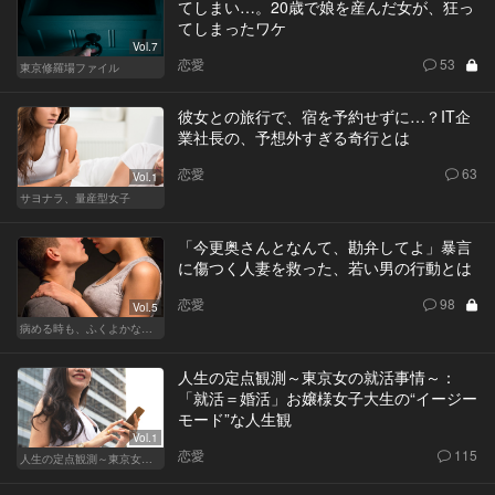
てしまい…。20歳で娘を産んだ女が、狂っ
てしまったワケ
Vol.7
恋愛
53
東京修羅場ファイル
彼女との旅行で、宿を予約せずに…？IT企
業社長の、予想外すぎる奇行とは
恋愛
63
Vol.1
サヨナラ、量産型女子
「今更奥さんとなんて、勘弁してよ」暴言
に傷つく人妻を救った、若い男の行動とは
恋愛
98
Vol.5
病める時も、ふくよかなる時も
人生の定点観測～東京女の就活事情～：
「就活＝婚活」お嬢様女子大生の“イージー
モード”な人生観
Vol.1
恋愛
115
人生の定点観測～東京女の就活事情～