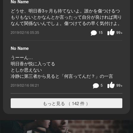
No Name
どうせ、明日香3ヶ月も待てないよ。誰かを傷つけるつ
もりもないとかなんとか言ったって自分が良ければ周り
なんて関係ないんでしょ。傷つけてるの早く気付けよ。
2019/02/16 05:35
15
99+
No Name
うーーん…
明日香が悦に入ってる
としか思えない
冷静に第三者から見ると「何言ってんだ？」の一言
2019/02/16 06:21
5
99+
もっと見る （ 142 件 ）