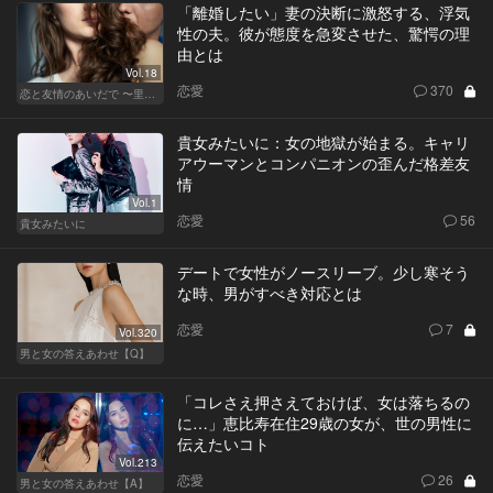
「離婚したい」妻の決断に激怒する、浮気
性の夫。彼が態度を急変させた、驚愕の理
由とは
Vol.18
恋愛
370
恋と友情のあいだで 〜里奈 Ver.〜
貴女みたいに：女の地獄が始まる。キャリ
アウーマンとコンパニオンの歪んだ格差友
情
Vol.1
恋愛
56
貴女みたいに
デートで女性がノースリーブ。少し寒そう
な時、男がすべき対応とは
恋愛
7
Vol.320
男と女の答えあわせ【Q】
「コレさえ押さえておけば、女は落ちるの
に…」恵比寿在住29歳の女が、世の男性に
伝えたいコト
Vol.213
恋愛
26
男と女の答えあわせ【A】