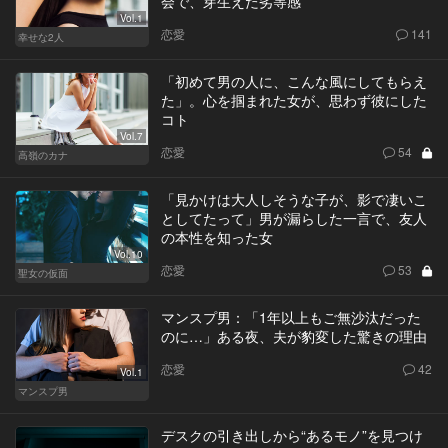
会で、芽生えた劣等感
Vol.1
恋愛
141
幸せな2人
「初めて男の人に、こんな風にしてもらえ
た」。心を掴まれた女が、思わず彼にした
コト
Vol.7
恋愛
54
高嶺のカナ
「見かけは大人しそうな子が、影で凄いこ
としてたって」男が漏らした一言で、友人
の本性を知った女
Vol.10
恋愛
53
聖女の仮面
マンスプ男：「1年以上もご無沙汰だった
のに…」ある夜、夫が豹変した驚きの理由
恋愛
42
Vol.1
マンスプ男
デスクの引き出しから“あるモノ”を見つけ