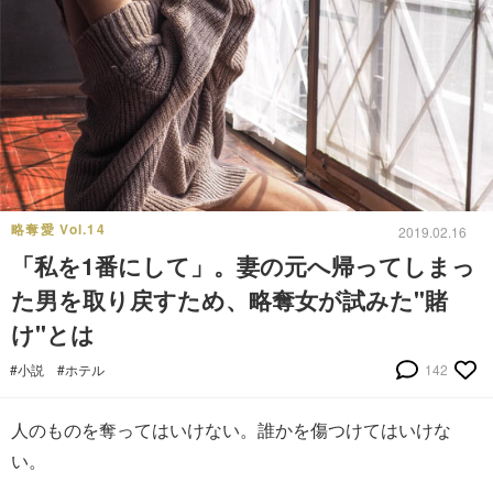
略奪愛 Vol.14
2019.02.16
「私を1番にして」。妻の元へ帰ってしまっ
た男を取り戻すため、略奪女が試みた"賭
け"とは
#小説
#ホテル
142
人のものを奪ってはいけない。誰かを傷つけてはいけな
い。