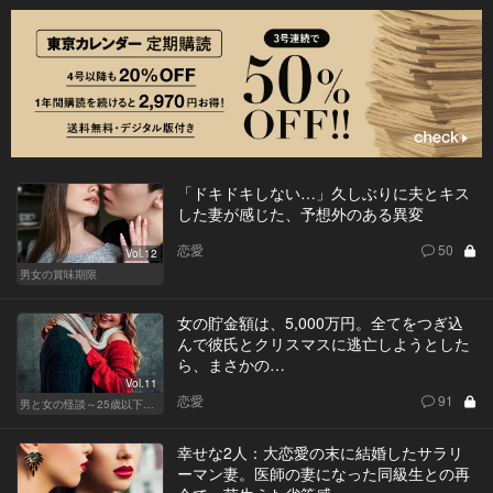
「ドキドキしない…」久しぶりに夫とキス
した妻が感じた、予想外のある異変
恋愛
50
Vol.12
男女の賞味期限
女の貯金額は、5,000万円。全てをつぎ込
んで彼氏とクリスマスに逃亡しようとした
ら、まさかの…
Vol.11
恋愛
91
男と女の怪談～25歳以下閲覧禁止～
幸せな2人：大恋愛の末に結婚したサラリ
ーマン妻。医師の妻になった同級生との再