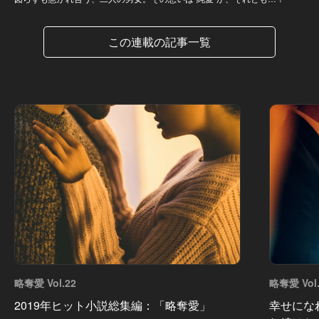
この連載の記事一覧
略奪愛 Vol.22
略奪愛 Vol.
2019年ヒット小説総集編：「略奪愛」
幸せにな