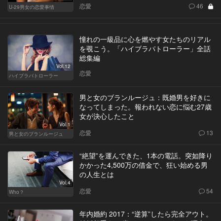
恋愛
46
U-29男女の恋愛事情
憧れの一級品に心を燃やす女たちのリアル
を覗こう。「ハイブラパトローラー」全話
総集編
Vol.12
恋愛
ハイブラパトローラー
男と女のブランルージュ：既婚男を好きに
なってしまった。報われない恋に悩む27歳
女が決心したこと
Vol.1
恋愛
13
男と女のブランルージュ
“絶望”を運んできた、1本の電話。突如降り
かかった4,500万の借金で、狂い始める男
の人生とは
Vol.4
恋愛
54
Who？
年内婚約 2017：“逆算”したら完全アウト。