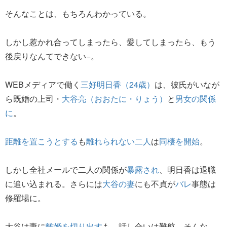
そんなことは、もちろんわかっている。
しかし惹かれ合ってしまったら、愛してしまったら、もう
後戻りなんてできない−。
WEBメディアで働く
三好明日香（24歳）
は、彼氏がいなが
ら既婚の上司・
大谷亮（おおたに・りょう）
と
男女の関係
に
。
距離を置こうとする
も
離れられない二人
は
同棲を開始
。
しかし全社メールで二人の関係が
暴露され
、明日香は退職
に追い込まれる。さらには
大谷の妻
にも不貞が
バレ
事態は
修羅場に。
大谷は妻に
離婚を切り出す
も、話し合いは難航。そんな