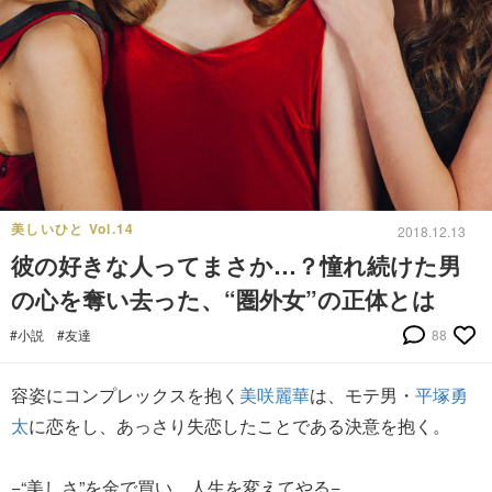
美しいひと Vol.14
2018.12.13
彼の好きな人ってまさか…？憧れ続けた男
の心を奪い去った、“圏外女”の正体とは
#小説
#友達
88
容姿にコンプレックスを抱く
美咲麗華
は、モテ男・
平塚勇
太
に恋をし、あっさり失恋したことである決意を抱く。
−“美しさ”を金で買い、人生を変えてやる−