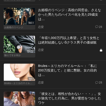
お姫様のリベンジ：高校の同窓会。さえな
かった男たちのハイスペ化を見た29歳女
は…
Vol.1
恋愛
28
お姫様のリベンジ
「年収1,000万円以上希望」と言う女性と
は絶対結婚しないSクラス男子の価値観
恋愛
Vol.10
独りですが何か
8rules～エリカのマイルール～：「私に
200万投資して」と彼に懇願。女の目的
は…
Vol.1
恋愛
28
8rules～エリカのマイルール～
「彼女とは、相性が合わない・・・」。女
が旅先でした行為に、男が愛想をつかした
ワケ