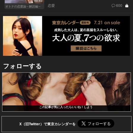
Vol.63
恋愛
600
オトナの恋愛論～解説編～
フォローする
この記事が気に入ったらいいね！しよう
X（旧Twitter）で東京カレンダーを