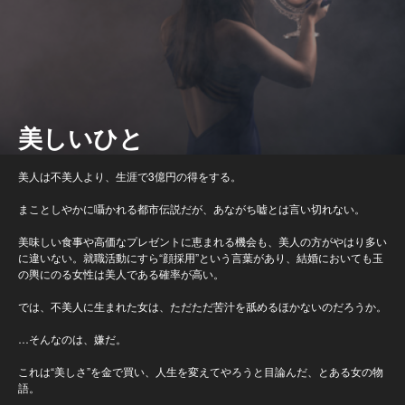
美しいひと
美人は不美人より、生涯で3億円の得をする。
まことしやかに囁かれる都市伝説だが、あながち嘘とは言い切れない。
美味しい食事や高価なプレゼントに恵まれる機会も、美人の方がやはり多い
に違いない。就職活動にすら“顔採用”という言葉があり、結婚においても玉
の輿にのる女性は美人である確率が高い。
では、不美人に生まれた女は、ただただ苦汁を舐めるほかないのだろうか。
…そんなのは、嫌だ。
これは“美しさ”を金で買い、人生を変えてやろうと目論んだ、とある女の物
語。