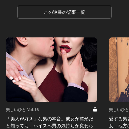
この連載の記事一覧
美しいひと Vol.16
美しいひと V
「美人が好き」な男の本音。彼女が整形だ
愛する男
と知っても、ハイスペ男の気持ちが変わら
女…地方