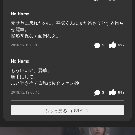
No Name
元サヤに戻れたのに、平塚くんにまた絡もうとする拗ら
せ麗華。
整形関係なく面倒な女。
2018/12/13 05:18
2
99+
No Name
もういいや、麗華。
勝手にして。
…と吐き捨てる私は俊介ファン😂
2018/12/13 05:42
3
99+
もっと見る （ 88 件 ）