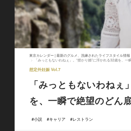
東京カレンダー | 最新のグルメ、洗練されたライフスタイル情報
「みっともないわねぇ」。“授かり婚”に浮かれる32歳を、
想定外妊娠 Vol.7
「みっともないわねぇ」
を、一瞬で絶望のどん
#小説
#キャリア
#レストラン