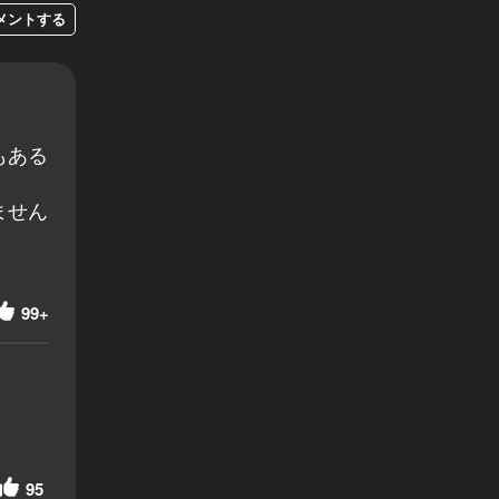
メントする
もある
ません
99+
95