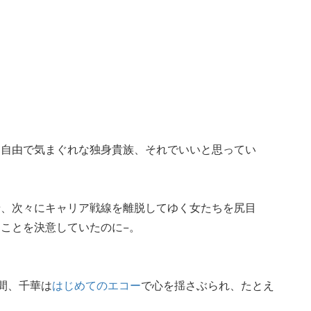
。自由で気まぐれな独身貴族、それでいいと思ってい
せ、次々にキャリア戦線を離脱してゆく女たちを尻目
ことを決意していたのに−。
間、千華は
はじめてのエコー
で心を揺さぶられ、たとえ