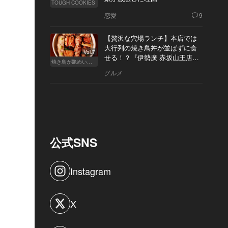
TOUGH COOKIES
恋愛
9
【贅沢な穴場ランチ】本店では
大行列の焼き鳥丼が並ばずに食
Vol.7
せる！？『伊勢廣 赤坂山王店』
焼き鳥が艶めいてきた
へ
グルメ
公式SNS
Instagram
X