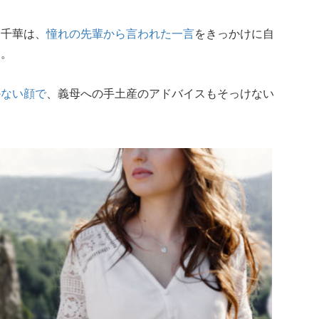
た千華は、
憧れの先輩から言われた一言
をきっかけに自
た。
かない顔で
、義母への手土産のアドバイスもそっけない