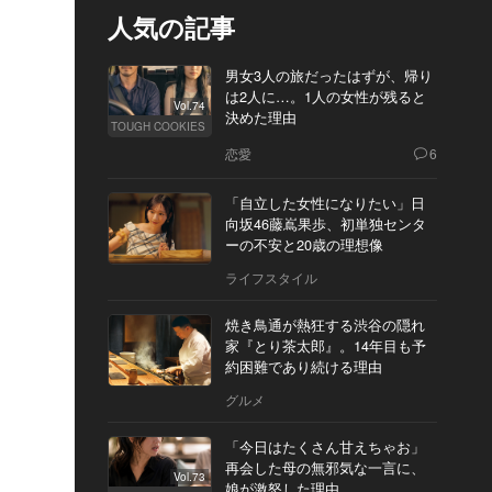
人気の記事
男女3人の旅だったはずが、帰り
は2人に…。1人の女性が残ると
Vol.74
決めた理由
TOUGH COOKIES
恋愛
6
「自立した女性になりたい」日
向坂46藤嶌果歩、初単独センタ
ーの不安と20歳の理想像
ライフスタイル
焼き鳥通が熱狂する渋谷の隠れ
家『とり茶太郎』。14年目も予
約困難であり続ける理由
グルメ
「今日はたくさん甘えちゃお」
再会した母の無邪気な一言に、
Vol.73
娘が激怒した理由