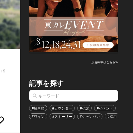
広告掲載はこちら≫
.19
記事を探す
#焼き鳥
#カウンター
#小説
#イベント
#港区
#ワイン
#ストーリー
#シャンパン
#採用
#恋