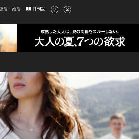
新のグルメ、洗練されたライフスタイル情報
恋活・婚活
月刊誌