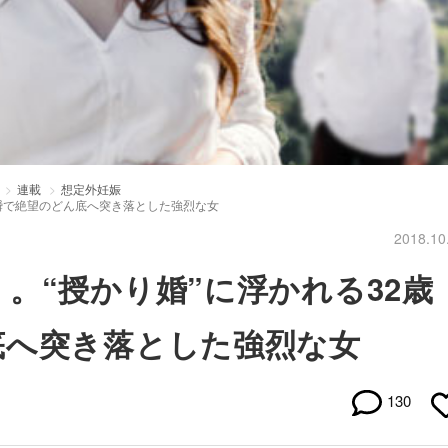
連載
想定外妊娠
一瞬で絶望のどん底へ突き落とした強烈な女
2018.10
。“授かり婚”に浮かれる32歳
底へ突き落とした強烈な女
130