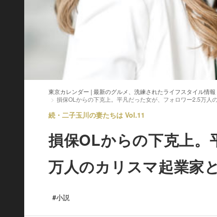
東京カレンダー | 最新のグルメ、洗練されたライフスタイル情報
損保OLからの下克上。平凡だった女が、フォロワー2.5万人
続・二子玉川の妻たちは Vol.11
損保OLからの下克上。
万人のカリスマ起業家
#小説