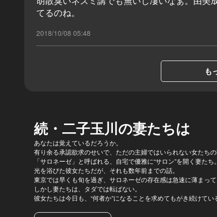
てるのね。
2018/10/08 05:48
もっ
続・二子玉川の妻たちは
あなたは覚えているだろうか。
有り余る承認欲求のせいで、ただの主婦ではいられない女たちの
「サロネーゼ」と呼ばれる、自宅で優雅に“サロン”を開く妻たち
光を浴びた彼女たちだが、それも数年前までの話。
東京では早くも旬を過ぎ、サロネーゼの存在感は急速に薄まって
しかし妻たちは、タダでは転ばない。
彼女たちは今日も、“何者か”になることを求めてもがき続けてい