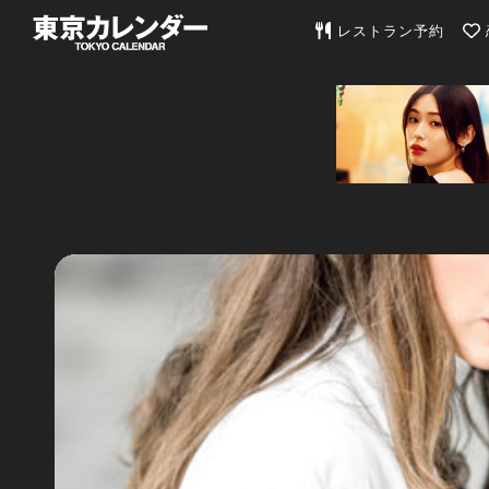
東京カレンダー | 最
レストラン予約