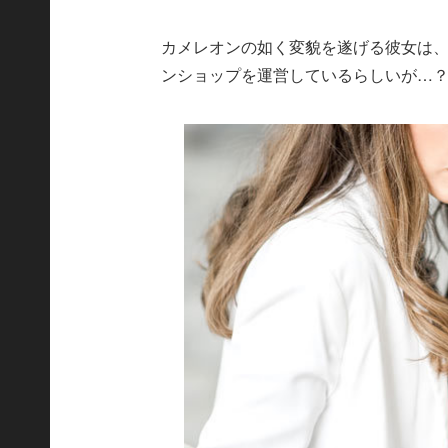
カメレオンの如く変貌を遂げる彼女は
ンショップを運営しているらしいが…