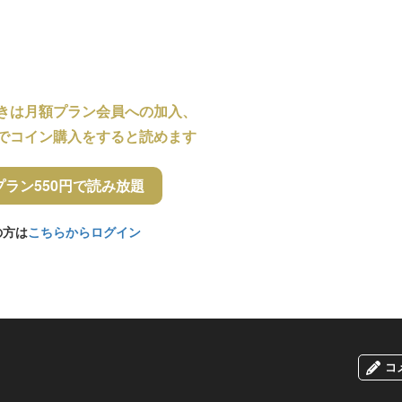
きは月額プラン会員への加入、
でコイン購入をすると読めます
プラン550円で読み放題
の方は
こちらからログイン
コ