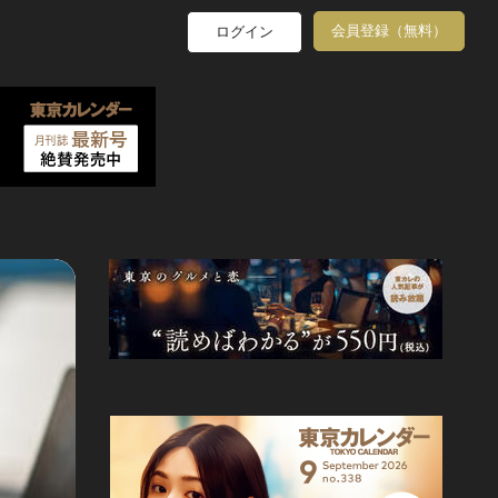
会員登録（無料）
ログイン