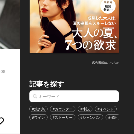
広告掲載はこちら≫
.08
記事を探す
5
#焼き鳥
#カウンター
#小説
#イベント
#港区
#ワイン
#ストーリー
#シャンパン
#採用
#恋