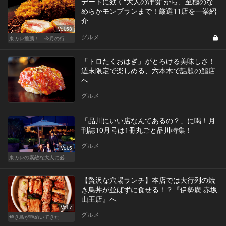
デートに効く“大人の洋食”から、至極のな
めらかモンブランまで！厳選11店を一挙紹
介
Vol.53
グルメ
東カレ推薦！ 今月の行くべき店
「トロたくおはぎ」がとろける美味しさ！
週末限定で楽しめる、六本木で話題の鮨店
へ
グルメ
「品川にいい店なんてあるの？」に喝！月
刊誌10月号は1冊丸ごと品川特集！
グルメ
Vol.5
東カレの素敵な大人に必要なこと
【贅沢な穴場ランチ】本店では大行列の焼
き鳥丼が並ばずに食せる！？『伊勢廣 赤坂
山王店』へ
Vol.7
グルメ
焼き鳥が艶めいてきた