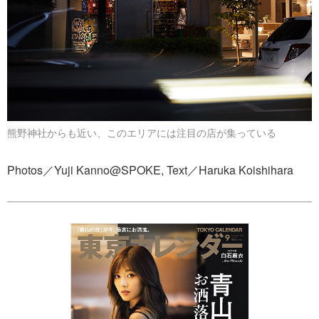
熊野神社からも近い、このエリアには注目の店が集っている
Photos／Yuji Kanno@SPOKE, Text／Haruka Koishihara