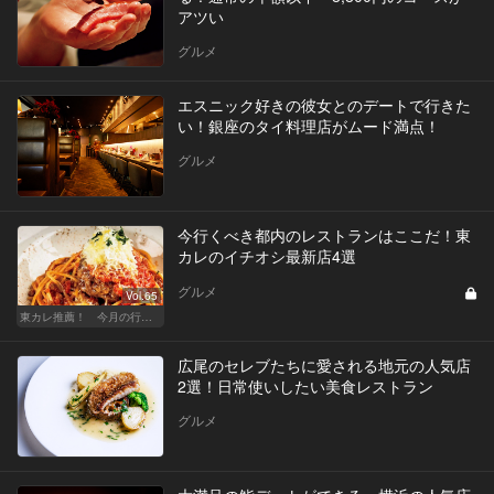
アツい
グルメ
エスニック好きの彼女とのデートで行きた
い！銀座のタイ料理店がムード満点！
グルメ
今行くべき都内のレストランはここだ！東
カレのイチオシ最新店4選
グルメ
Vol.65
東カレ推薦！ 今月の行くべき店
広尾のセレブたちに愛される地元の人気店
2選！日常使いしたい美食レストラン
グルメ