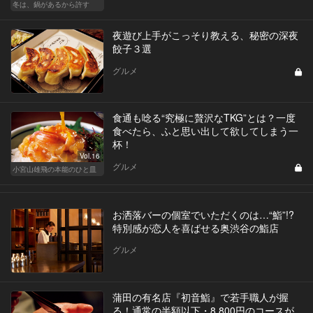
冬は、鍋があるから許す
夜遊び上手がこっそり教える、秘密の深夜
餃子３選
グルメ
食通も唸る“究極に贅沢なTKG”とは？一度
食べたら、ふと思い出して欲してしまう一
杯！
Vol.16
グルメ
小宮山雄飛の本能のひと皿
お洒落バーの個室でいただくのは…“鮨”!?
特別感が恋人を喜ばせる奥渋谷の鮨店
グルメ
蒲田の有名店『初音鮨』で若手職人が握
る！通常の半額以下・8,800円のコースが