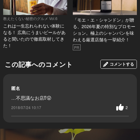
教えたくない秘密のグルメ Vol.6
「モエ・エ・シャンドン」が贈
これは一生忘れられない体験に
る、2026年夏の特別なプロモー
なる！ 広島にうまいビールがあ
ション。極上のシャンパンを味
ると聞いたので徹底取材してき
わえる厳選店舗を一挙紹介！
た！
PR
この記事へのコメント
コメントする
匿名
…不思議なお店⁉😲
2018/07/24 10:17
2