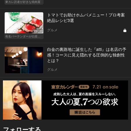
東カレ読者が好きな焼肉屋
トマトでお助けホムパメニュー！プロ考案
絶品レシピ3選
グルメ
Vol.14
有名バーテンダーが伝授する簡単つまみレシピ
白金の裏路地に誕生した『atti』は名店の予
感！コースに見え隠れする圧倒的な独創性
とは？
グルメ
フォローする