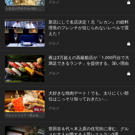
グルメ
Vol.4
人気店の門外不出の賄いレシピ
新店にして名店決定！元『レカン』の総料
理長のフレンチが信じられないレベルで震
えた！
グルメ
夜は3万超えの高級鮨店が「1,000円台で大
満足できるランチ」を提供する、深い理由
グルメ
大好きな焼肉デート！でも、太りにくい部
位はこっそり知っておきたい…
グルメ
Vol.11
グルメトリビア！飲み会やデートで会話のネタになるQ＆A
世田谷＆代々木上原の住宅街に潜む、グル
メな大人が愛する上質レストラン3選