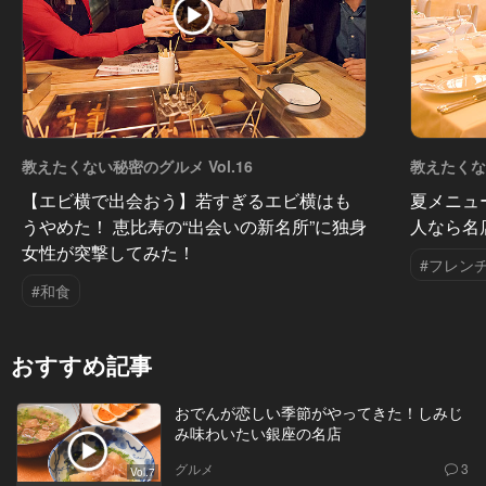
教えたくない秘密のグルメ Vol.16
教えたくない
【エビ横で出会おう】若すぎるエビ横はも
夏メニュ
うやめた！ 恵比寿の“出会いの新名所”に独身
人なら名
女性が突撃してみた！
#フレン
#和食
おすすめ記事
おでんが恋しい季節がやってきた！しみじ
み味わいたい銀座の名店
グルメ
3
Vol.7