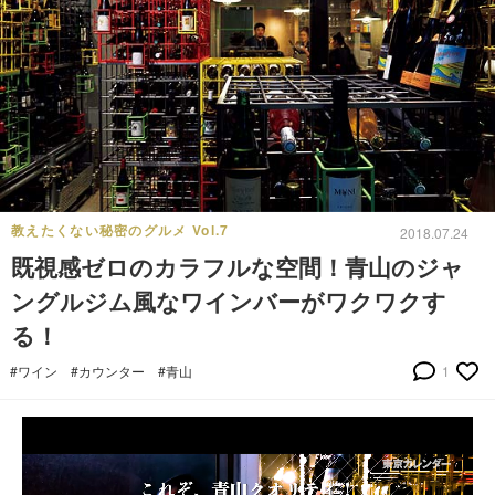
教えたくない秘密のグルメ Vol.7
2018.07.24
既視感ゼロのカラフルな空間！青山のジャ
ングルジム風なワインバーがワクワクす
る！
#ワイン
#カウンター
#青山
1