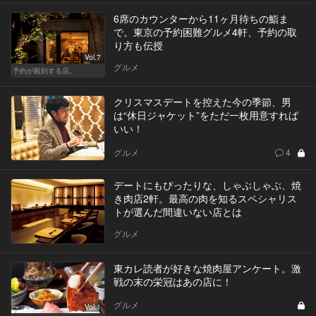
6席のカウンターから11ヶ月待ちの鮨ま
で。東京の予約困難グルメ4軒、予約の取
り方も伝授
Vol.7
グルメ
予約が殺到する店。
クリスマスデートを控えた今の季節、男
は“休日ジャケット”をただ一枚用意すれば
いい！
グルメ
4
デートにもぴったりな、しゃぶしゃぶ、焼
き肉店2軒。最高の肉を知るスペシャリス
トが選んだ間違いない店とは
グルメ
東カレ読者が好きな焼肉屋アンケート。激
戦の末の栄冠はあの店に！
グルメ
Vol.1