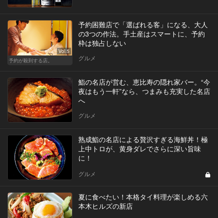
予約困難店で「選ばれる客」になる、大人
の3つの作法。手土産はスマートに、予約
枠は独占しない
Vol.5
グルメ
予約が殺到する店。
鮨の名店が営む、恵比寿の隠れ家バー。“今
夜はもう一軒”なら、つまみも充実した名店
へ
グルメ
熟成鮨の名店による贅沢すぎる海鮮丼！極
上中トロが、黄身ダレでさらに深い旨味
に！
グルメ
夏に食べたい！本格タイ料理が楽しめる六
本木ヒルズの新店