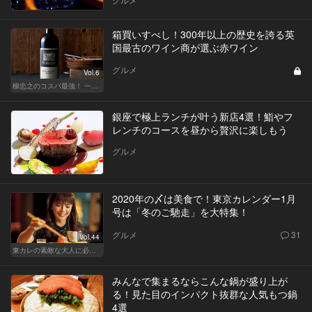
箱買いすべし！300年以上の歴史を誇る英
国最古のワイン商が選ぶ赤ワイン
グルメ
Vol.6
柳忠之のコスパ最強！ 一目おかれる、お値打ちワイン
銀座で極上ランチが叶う新店4選！鮨やフ
レンチのコースを昼から贅沢に楽しもう
グルメ
2020年の〆は美食で！東京カレンダー1月
号は「冬のご馳走」を大特集！
グルメ
31
Vol.44
東カレの素敵な大人に必要なこと
みんなで集まるならこんな鍋が盛り上が
る！見た目のインパクト抜群な人気もつ鍋
4選