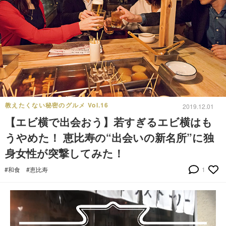
教えたくない秘密のグルメ Vol.16
2019.12.01
【エビ横で出会おう】若すぎるエビ横はも
うやめた！ 恵比寿の“出会いの新名所”に独
身女性が突撃してみた！
#和食
#恵比寿
1