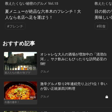
教えたくない秘密のグルメ Vol.15
教えたくない
夏メニューが絶品な六本木のフレンチ！大
目の前の
人なら名店へ足を運ぼう！
美味しい
#フレンチ
#和食
おすすめ記事
オシャレな大人の酒場が増加中の「清澄白
河」。サク飲みにもぴったりな訪問必至の
5軒
Vol.10
グルメ
達人たちの夜の“街ブラ”
激辛グルメ祭り2年連続売り上げ1位！辛い
が旨い正統派四川料理
グルメ
Vol.8
今週の激辛！