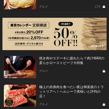
グルメ
5
焼き肉やステーキに疲れたら？肉汁MAXの
柔らかローストビーフ大特集
グルメ
極上の赤身肉を食べたい夜は神楽坂のトラ
ットリアへ！ヘルシーで美味いと評判の
店！
グルメ