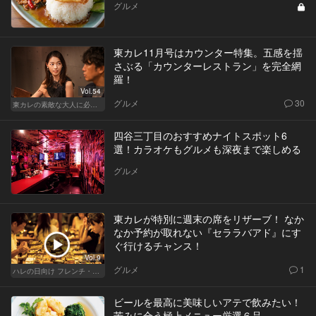
グルメ
東カレ11月号はカウンター特集。五感を揺
さぶる「カウンターレストラン」を完全網
羅！
Vol.54
グルメ
30
東カレの素敵な大人に必要なこと
四谷三丁目のおすすめナイトスポット6
選！カラオケもグルメも深夜まで楽しめる
グルメ
東カレが特別に週末の席をリザーブ！ なか
なか予約が取れない『セララバアド』にす
ぐ行けるチャンス！
Vol.9
グルメ
1
ハレの日向け フレンチ・高級店
ビールを最高に美味しいアテで飲みたい！
苦みに合う極上メニュー厳選６品