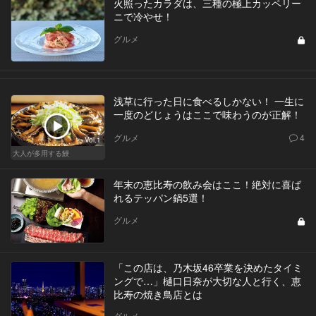
火照ったカラダは、三種の極上カッペリー
ニで冷やせ！
グルメ
浅草に行った日に食べるしかない！ 一生に
一度のどじょうはここで味わうのが正解！
グルメ
4
Vol.1
大人が多用する鰻
年末の恵比寿の飲み会はここ！絶対に喜ば
れるテッパン鍋5選！
グルメ
「この店は、乃木坂46卒業を決めたタイミ
ングで…」樋口日奈が大切な人と行く、恵
比寿の焼き鳥店とは
グルメ