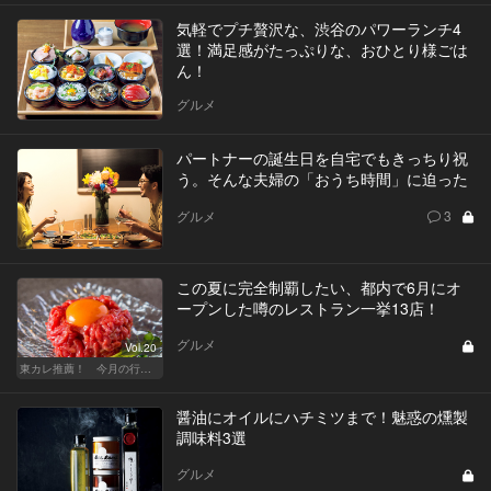
気軽でプチ贅沢な、渋谷のパワーランチ4
選！満足感がたっぷりな、おひとり様ごは
ん！
グルメ
パートナーの誕生日を自宅でもきっちり祝
う。そんな夫婦の「おうち時間」に迫った
グルメ
3
この夏に完全制覇したい、都内で6月にオ
ープンした噂のレストラン一挙13店！
グルメ
Vol.20
東カレ推薦！ 今月の行くべき店
醤油にオイルにハチミツまで！魅惑の燻製
調味料3選
グルメ