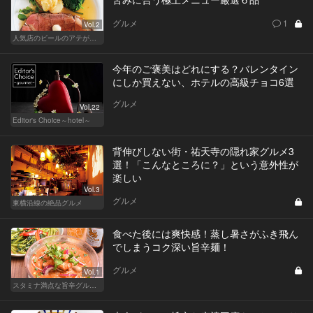
グルメ
1
Vol.2
人気店のビールのアテが大集合！
今年のご褒美はどれにする？バレンタイン
にしか買えない、ホテルの高級チョコ6選
グルメ
Vol.22
Editor's Choice～hotel～
背伸びしない街・祐天寺の隠れ家グルメ3
選！「こんなところに？」という意外性が
楽しい
Vol.3
グルメ
東横沿線の絶品グルメ
食べた後には爽快感！蒸し暑さがふき飛ん
でしまうコク深い旨辛麺！
グルメ
Vol.1
スタミナ満点な旨辛グルメが旨い！東京の人気店へ