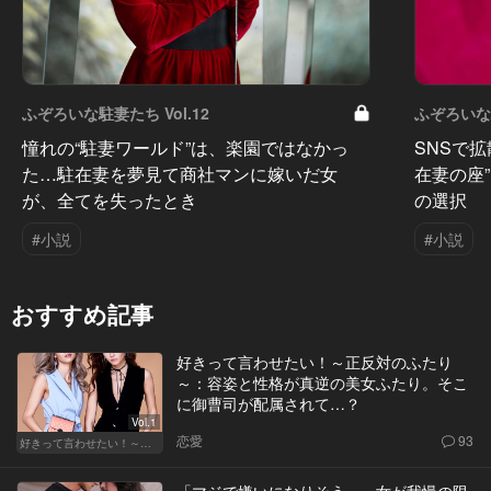
ふぞろいな駐妻たち Vol.12
ふぞろいな駐
憧れの“駐妻ワールド”は、楽園ではなかっ
SNSで
た…駐在妻を夢見て商社マンに嫁いだ女
在妻の座
が、全てを失ったとき
の選択
#小説
#小説
おすすめ記事
好きって言わせたい！～正反対のふたり
～：容姿と性格が真逆の美女ふたり。そこ
に御曹司が配属されて…？
Vol.1
恋愛
93
好きって言わせたい！～正反対のふたり～