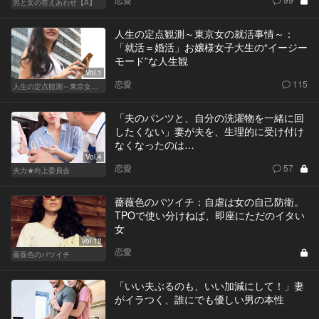
男と女の答えあわせ【A】
人生の定点観測～東京女の就活事情～：
「就活＝婚活」お嬢様女子大生の“イージー
モード”な人生観
Vol.1
恋愛
115
人生の定点観測～東京女の就活事情～
「夫のパンツと、自分の洗濯物を一緒に回
したくない」妻が夫を、生理的に受け付け
なくなったのは…
Vol.4
恋愛
57
夫力★向上委員会
薔薇色のバツイチ：自虐は女の自己防衛。
TPOで使い分けねば、即座にただのイタい
女
Vol.12
恋愛
薔薇色のバツイチ
「いい夫ぶるのも、いい加減にして！」妻
がイラつく、誰にでも優しい男の本性