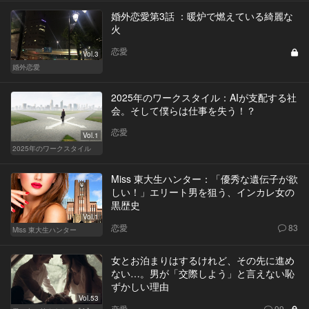
婚外恋愛第3話 ：暖炉で燃えている綺麗な
火
恋愛
Vol.3
婚外恋愛
2025年のワークスタイル：AIが支配する社
会。そして僕らは仕事を失う！？
恋愛
Vol.1
2025年のワークスタイル
Miss 東大生ハンター：「優秀な遺伝子が欲
しい！」エリート男を狙う、インカレ女の
黒歴史
Vol.1
恋愛
83
Miss 東大生ハンター
女とお泊まりはするけれど、その先に進め
ない…。男が「交際しよう」と言えない恥
ずかしい理由
Vol.53
恋愛
99