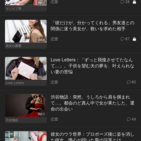
恋愛
28
Vol.7
マンスプ男
「彼だけが、分かってくれる」男友達との
関係に迷う美女が、救いを求めた相手
恋愛
87
Vol.5
美女の憂鬱
Love Letters：「ずっと我慢させてたなん
て…」。子供を望む夫の夢を、叶えられな
い妻の苦悩
Vol.1
恋愛
80
Love Letters
渋谷物語：突然、うしろから肩を掴まれ
て…。都会のど真ん中で女が果たした、運
命の出会い
Vol.1
恋愛
49
渋谷物語
彼女のウラ世界：プロポーズ後に姿を消し
た彼女。慢心が招いた男の誤算とは