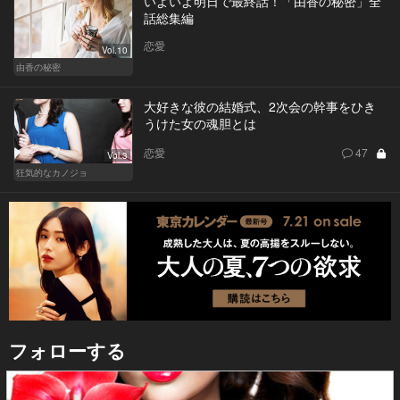
いよいよ明日で最終話！「由香の秘密」全
話総集編
恋愛
Vol.10
由香の秘密
大好きな彼の結婚式、2次会の幹事をひき
うけた女の魂胆とは
恋愛
47
Vol.3
狂気的なカノジョ
フォローする