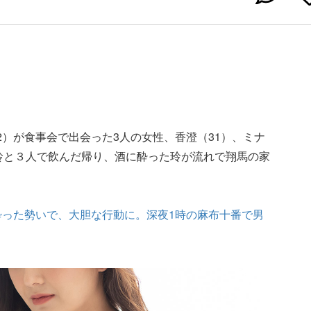
2）が食事会で出会った3人の女性、香澄（31）、ミナ
と玲と３人で飲んだ帰り、酒に酔った玲が流れで翔馬の家
酔った勢いで、大胆な行動に。深夜1時の麻布十番で男