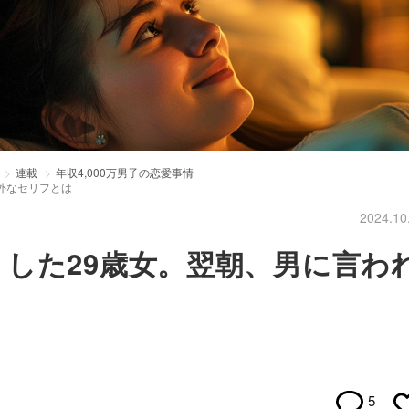
連載
年収4,000万男子の恋愛事情
外なセリフとは
2024.10
した29歳女。翌朝、男に言わ
5