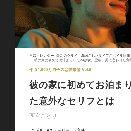
東京カレンダー | 最新のグルメ、洗練されたライフスタイル情報
彼の家に初めてお泊まりした29歳女。翌朝、男に言われた意
年収4,000万男子の恋愛事情 Vol.6
彼の家に初めてお泊まり
た意外なセリフとは
西宮ことり
#小説
#ストーリー
#恋愛