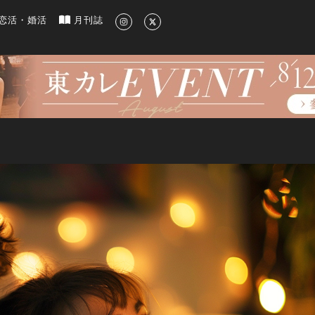
新のグルメ、洗練されたライフスタイル情報
恋活・婚活
月刊誌