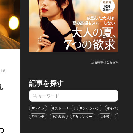
広告掲載はこちら≫
.18
記事を探す
れ
#ワイン
#ストーリー
#シャンパン
#イベント
#ランチ
#焼き鳥
#カウンター
#小説
#恋愛