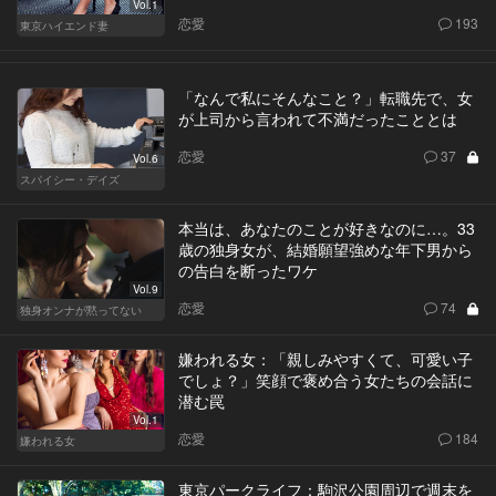
Vol.1
恋愛
193
東京ハイエンド妻
「なんで私にそんなこと？」転職先で、女
が上司から言われて不満だったこととは
恋愛
37
Vol.6
スパイシー・デイズ
本当は、あなたのことが好きなのに…。33
歳の独身女が、結婚願望強めな年下男から
の告白を断ったワケ
Vol.9
恋愛
74
独身オンナが黙ってない
嫌われる女：「親しみやすくて、可愛い子
でしょ？」笑顔で褒め合う女たちの会話に
潜む罠
Vol.1
恋愛
184
嫌われる女
東京パークライフ：駒沢公園周辺で週末を