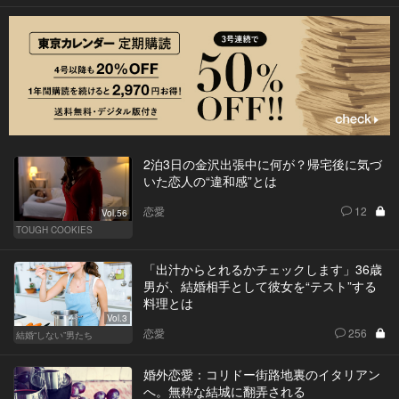
2泊3日の金沢出張中に何が？帰宅後に気づ
いた恋人の“違和感”とは
恋愛
12
Vol.56
TOUGH COOKIES
「出汁からとれるかチェックします」36歳
男が、結婚相手として彼女を“テスト”する
料理とは
Vol.3
恋愛
256
結婚“しない”男たち
婚外恋愛：コリドー街路地裏のイタリアン
へ。無粋な結城に翻弄される