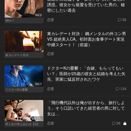
誘惑。彼女から寵愛を受けていた男の、秘
密にしたい過去
Vol.2
恋愛
36
Who？
東カレデート対決： 鋼メンタルの外コン男
VS 超絶美人CA。初対面お食事デート実況
中継スタート！（前篇）
Vol.1
恋愛
東カレデート対決
ドクターKの憂鬱：「合鍵、もらってもい
い？」医師が25歳の彼女と結婚を考えた矢
先、実家に猛反対されたワケ
Vol.1
恋愛
124
ドクターKの憂鬱
「飛行機代以外は俺が出すから、旅行しよ
う」そう口説いてきた経営者の男に対して
女は…
Vol.172
恋愛
36
男と女の答えあわせ【Q】