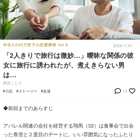
年収4,000万男子の恋愛事情 Vol.8
2024.11.01
「2人きりで旅行は微妙…」曖昧な関係の彼
女に旅行に誘われたが、煮えきらない男
は…
西宮ことり
#小説
#ストーリー
#友達
13
◆前回までのあらすじ
アパレル関連の会社を経営する翔馬（32）は食事会で出会
った香澄と２度目のデートに。いい雰囲気になったふたり