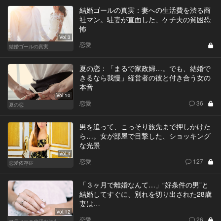
結婚ゴールの真実：妻への生活費を渋る商
社マン。駐妻が直面した、ケチ夫の貧困恐
怖
Vol.3
恋愛
結婚ゴールの真実
夏の恋：「まるで家政婦…。でも、結婚で
きるなら我慢」経営者の彼と付き合う女の
本音
Vol.10
恋愛
36
夏の恋
男を追って、こっそり旅先まで押しかけた
ら…。女が部屋で目撃した、ショッキング
な光景
Vol.4
恋愛
127
恋愛依存症
「３ヶ月で離婚なんて…」“好条件の男”と
結婚してすぐに、別れを切り出された28歳
妻は…
Vol.12
恋愛
26
マティーニのほかにも