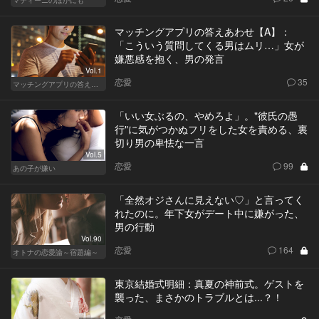
マッチングアプリの答えあわせ【A】：
「こういう質問してくる男はムリ…」女が
嫌悪感を抱く、男の発言
Vol.1
恋愛
35
マッチングアプリの答えあわせ【A】
「いい女ぶるの、やめろよ」。"彼氏の愚
行"に気がつかぬフリをした女を責める、裏
切り男の卑怯な一言
Vol.5
恋愛
99
あの子が嫌い
「全然オジさんに見えない♡」と言ってく
れたのに。年下女がデート中に嫌がった、
男の行動
Vol.90
恋愛
164
オトナの恋愛論～宿題編～
東京結婚式明細：真夏の神前式。ゲストを
襲った、まさかのトラブルとは...？！