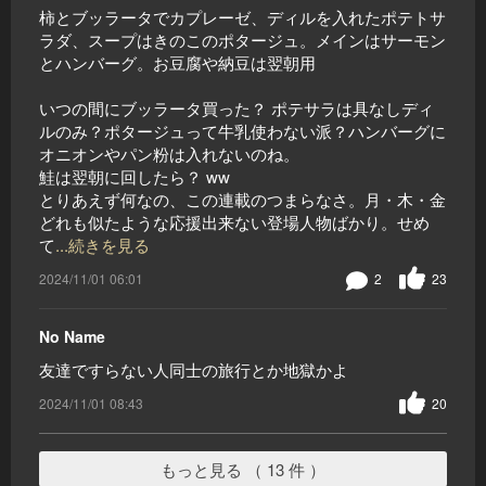
柿とブッラータでカプレーゼ、ディルを入れたポテトサ
ラダ、スープはきのこのポタージュ。メインはサーモン
とハンバーグ。お豆腐や納豆は翌朝用
いつの間にブッラータ買った？ ポテサラは具なしディ
ルのみ？ポタージュって牛乳使わない派？ハンバーグに
オニオンやパン粉は入れないのね。
鮭は翌朝に回したら？ ww
とりあえず何なの、この連載のつまらなさ。月・木・金
どれも似たような応援出来ない登場人物ばかり。せめ
て
...続きを見る
2024/11/01 06:01
2
23
No Name
友達ですらない人同士の旅行とか地獄かよ
2024/11/01 08:43
20
もっと見る （ 13 件 ）