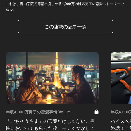
これは、青山学院初等部出身、年収4,000万の港区男子の恋愛ストーリーで
ある。
この連載の記事一覧
年収4,000万男子の恋愛事情 Vol.15
年収4,00
「ごちそうさま」の言葉だけじゃない。男
ハイスペ
性におごってもらった後、モテる女がして
終話！「