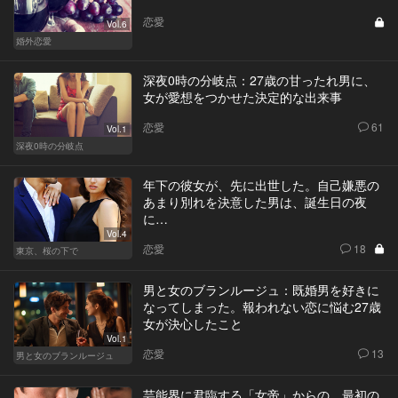
恋愛
Vol.6
婚外恋愛
深夜0時の分岐点：27歳の甘ったれ男に、
女が愛想をつかせた決定的な出来事
恋愛
61
Vol.1
深夜0時の分岐点
年下の彼女が、先に出世した。自己嫌悪の
あまり別れを決意した男は、誕生日の夜
に…
Vol.4
恋愛
18
東京、桜の下で
男と女のブランルージュ：既婚男を好きに
なってしまった。報われない恋に悩む27歳
女が決心したこと
Vol.1
恋愛
13
男と女のブランルージュ
芸能界に君臨する「女帝」からの、最初の