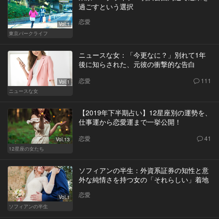
過ごすという選択
恋愛
Vol.1
東京パークライフ
ニュースな女：「今更なに？」別れて1年
後に知らされた、元彼の衝撃的な告白
恋愛
111
Vol.1
ニュースな女
【2019年下半期占い】12星座別の運勢を、
仕事運から恋愛運まで一挙公開！
恋愛
41
Vol.13
12星座の女たち
ソフィアンの半生：外資系証券の知性と意
外な純情さを持つ女の「それらしい」着地
恋愛
Vol.1
ソフィアンの半生