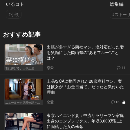
いるコト
総集編
#小説
#ストー
おすすめ記事
出張が多すぎる商社マン。塩対応だった妻
を笑顔にした岡山県の“あるフルーツ”と
は？
Vol.1
恋愛
11
妻に捧げる、出張土産
上品なCAに翻弄された28歳商社マン。実
は彼女が「お金目当て」だったと気付いた
理由
Vol.5
恋愛
16
ニューヨーク恋愛物語～商社マン遥斗の場合～
東京ハイエンド妻：中流サラリーマン家庭
出身のコンプレックス。年収3,000万以上
に固執した女の執念