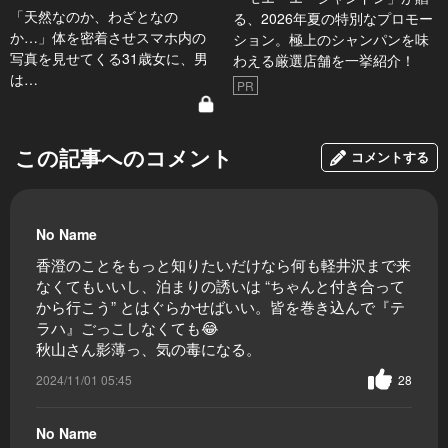
「天然なのか、わざとなの
る、2026年夏の特別なプロモー
か…」体を密着させスマホ内の
ション。極上のシャンパンを味
写真を見せてくる31歳女に、男
わえる厳選店舗を一挙紹介！
は…
PR
この記事へのコメント
コメントする
No Name
香澄のことをもっと知りたいだけなら何も軽井沢まで来
なくてもいいし、泊まりの誘いは “ちゃんと付き合って
から行こう” とはぐらかせばいい。皆を巻き込んで『テ
ラハ』ごっこしなくても😂
秋山さん影薄っ、気の毒になる。
2024/11/01 05:45
28
No Name