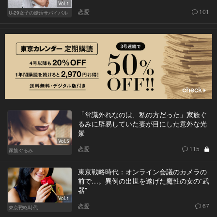
Vol.1
恋愛
101
U-29女子の婚活サバイバル
「常識外れなのは、私の方だった」家族ぐ
るみに辟易していた妻が目にした意外な光
景
Vol.5
恋愛
115
家族ぐるみ
東京戦略時代：オンライン会議のカメラの
前で…。異例の出世を遂げた魔性の女の”武
器”
Vol.1
恋愛
67
東京戦略時代