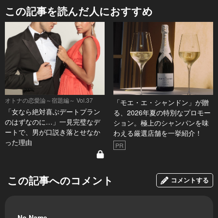
この記事を読んだ人におすすめ
オトナの恋愛論～宿題編～ Vol.37
「モエ・エ・シャンドン」が贈
「女なら絶対喜ぶデートプラン
る、2026年夏の特別なプロモー
のはずなのに…」一見完璧なデ
ション。極上のシャンパンを味
ートで、男が口説き落とせなか
わえる厳選店舗を一挙紹介！
った理由
PR
この記事へのコメント
コメントする
No Name