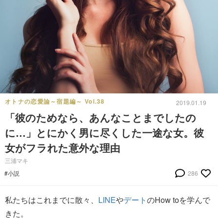
オトナの恋愛論～宿題編～ Vol.38
2019.01.19
「彼のためなら、あんなことまでしたの
に…」とにかく男に尽くした一途な女。彼
女がフラれた意外な理由
三浦マキ
#小説
286
私たちはこれまでに散々、
LINE
や
デート
のHow toを学んで
きた。