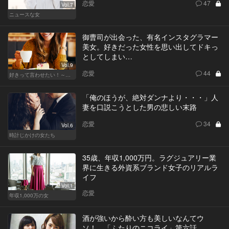
恋愛
47
Vol.7
ニュースな女
御曹司が出会った、有名インスタグラマー
美女。好きだった女性を思い出してドキっ
としてしまい…
Vol.9
恋愛
44
好きって言わせたい！～正反対のふたり～
「俺のほうが、絶対ダンナより・・・」人
妻を口説こうとした男の悲しい末路
恋愛
34
Vol.6
時計じかけの女たち
35歳、年収1,000万円。ラグジュアリー業
界に生きる外資系ブランド女子のリアルラ
イフ
Vol.1
恋愛
年収1,000万の女
酒が強いから酔い方も美しいなんてウ
ソ！ 「ふたりのニコライ」第六話