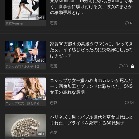
東京Monster：15分前に頼んだUberより早
く、食事会に駆け付ける女。彼女のまさか
の移動手段とは…
Vol.1
恋愛
41
東京Monster
家賃30万超えの高級タワマンに、やってき
た女。イイ感じだったのに突然帰宅したの
はナゼ…？
Vol.80
恋愛
83
男と女の答えあわせ【Q】
ゴシップな女ー嫌われ者のカレンが死んだ
ー：画像加工とブランドに彩られた、SNS
女王の哀れな最期
Vol.1
恋愛
34
ゴシップな女ー嫌われ者のカレンが死んだー
ハリネズミ男：バブル世代と草食世代に挟
まれた、プライドを死守する30代男子
恋愛
Vol.1