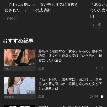
「これは反則…♡」 女が思わず男に骨抜き
「あなた
にされた、デートの成功術
ていた女
由
#小説
#小説
おすすめ記事
芸能界に君臨する「女帝」からの、最初の
誘惑。彼女から寵愛を受けていた男の、秘
密にしたい過去
Vol.2
恋愛
36
Who？
「ねえお願い、出発前に一回だけ…」男を
選ぶか夢を選ぶか、選択を迫られた女が下
した決断とは
Vol.15
恋愛
108
婚約破棄