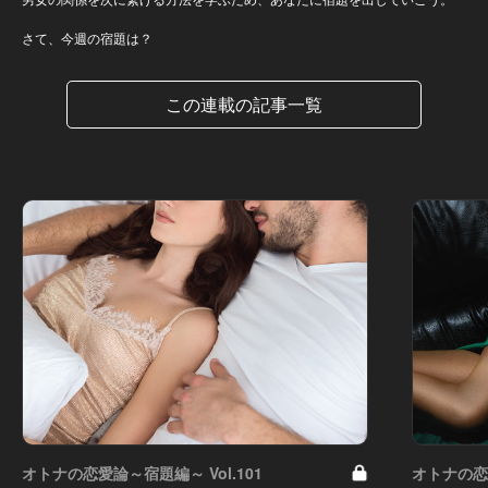
さて、今週の宿題は？
この連載の記事一覧
オトナの恋愛論～宿題編～ Vol.101
オトナの恋愛