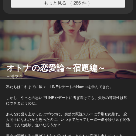
もっと見る （ 286 件 ）
オトナの恋愛論～宿題編～
三浦マキ
私たちはこれまでに散々、LINEやデートのHow toを学んできた。
しかし、やっとの思いでLINEやデートに漕ぎ着けても、失敗の可能性は常
につきまとうのだ。
あんなに盛り上がったはずなのに、突然の既読スルーに予期せぬ別れ。 恋
人同士になれたかと思ったのに、いつまでたっても一進一退を繰り返す関係
性。そんな経験、無いだろうか？
男女の関係を次に繋げる方法を学ぶため、あなたに宿題を出していこう。