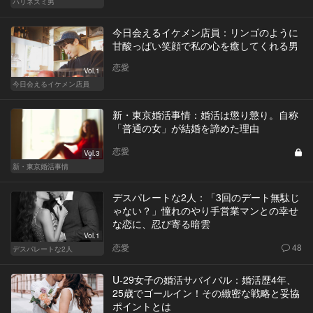
ハリネズミ男
今日会えるイケメン店員：リンゴのように
甘酸っぱい笑顔で私の心を癒してくれる男
恋愛
Vol.1
今日会えるイケメン店員
新・東京婚活事情：婚活は懲り懲り。自称
「普通の女」が結婚を諦めた理由
恋愛
Vol.3
新・東京婚活事情
デスパレートな2人：「3回のデート無駄じ
ゃない？」憧れのやり手営業マンとの幸せ
な恋に、忍び寄る暗雲
Vol.1
恋愛
48
デスパレートな2人
U-29女子の婚活サバイバル：婚活歴4年、
25歳でゴールイン！その緻密な戦略と妥協
ポイントとは