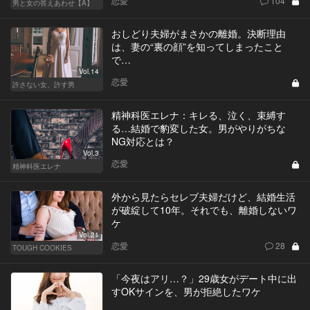
恋愛
104
男と女の答えあわせ【A】
おしどり夫婦がまさかの離婚。決断理由
は、妻の“裏の顔”を知ってしまったこと
で…
Vol.14
恋愛
許さない女、許す男
精神科医エレナ：キレる、泣く、束縛す
る…結婚で豹変した女。男がやりがちな
NG対応とは？
Vol.3
恋愛
精神科医エレナ
外から見たらセレブ夫婦だけど、結婚生活
が破綻して10年。それでも、離婚しないワ
ケ
Vol.21
恋愛
28
TOUGH COOKIES
「今夜はアリ…？」29歳女がデート中に出
すOKサインを、男が拒絶したワケ