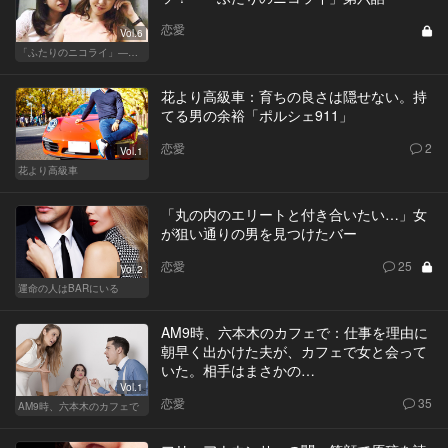
恋愛
Vol.6
「ふたりのニコライ」―作家・柴崎竜人の恋愛ストーリー
花より高級車：育ちの良さは隠せない。持
てる男の余裕「ポルシェ911」
恋愛
2
Vol.1
花より高級車
「丸の内のエリートと付き合いたい…」女
が狙い通りの男を見つけたバー
恋愛
25
Vol.2
運命の人はBARにいる
AM9時、六本木のカフェで：仕事を理由に
朝早く出かけた夫が、カフェで女と会って
いた。相手はまさかの…
Vol.1
恋愛
35
AM9時、六本木のカフェで