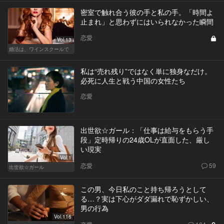
密室で触れ合う彼の手と私の手。「時間よ
止まれ」と思わずにはいられなかった瞬間
恋愛
Vol.13
婚活は、ワインスクールで
私は“売れ残り”ではなく単に独身なだけ。
必死に人生と戦う中国の女性たち
恋愛
出世欲☆ガール：「仕事は給与をもらう手
段」定時帰りの24歳OLが直面した、厳し
い現実
Vol.1
恋愛
59
出世欲☆ガール
この男、今日私のこと持ち帰ろうとして
る…？実は下心がダダ漏れで恥ずかしい、
男の行為
Vol.116