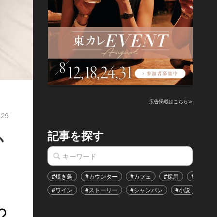
広告掲載はこちら≫
.29
記事を探す
か
#焼き鳥
#カウンター
#カフェ
#採用
#恋愛
#ワイン
#ストーリー
#シャンパン
#小説
#イ