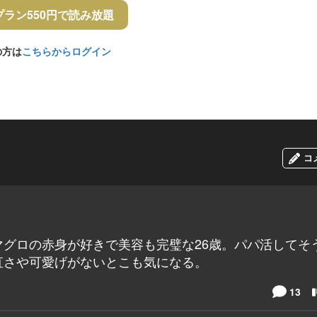
プラン550円で読み放題
の方は
こちらからログイン
コ
グロの赤身が好きで美容も完璧な26歳。パパ活してそう
直さや可愛げがないとこも気になる。
13