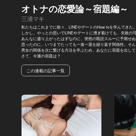
オトナの恋愛論～宿題編～
三浦マキ
私たちはこれまでに散々、LINEやデートのHow toを学んできた
しかし、やっとの思いでLINEやデートに漕ぎ着けても、失敗の
あんなに盛り上がったはずなのに、突然の既読スルーに予期せぬ
思ったのに、いつまでたっても一進一退を繰り返す関係性。そん
男女の関係を次に繋げる方法を学ぶため、あなたに宿題を出して
さて、今週の宿題は？
この連載の記事一覧