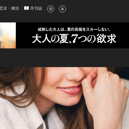
新のグルメ、洗練されたライフスタイル情報
恋活・婚活
月刊誌