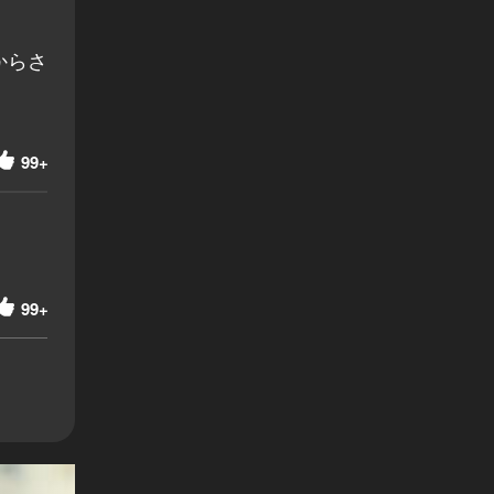
からさ
99+
99+