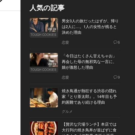
人気の記事
男女3人の旅だったはずが、帰り
は2人に…。1人の女性が残ると
Vol.74
決めた理由
TOUGH COOKIES
恋愛
6
「今日はたくさん甘えちゃお」
再会した母の無邪気な一言に、
Vol.73
娘が激怒した理由
TOUGH COOKIES
恋愛
9
焼き鳥通が熱狂する渋谷の隠れ
家『とり茶太郎』。14年目も予
約困難であり続ける理由
グルメ
【贅沢な穴場ランチ】本店では
大行列の焼き鳥丼が並ばずに食