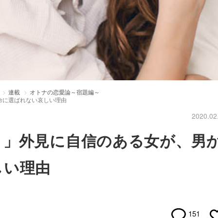
連載
オトナの恋愛論～宿題編～
命に選ばれない哀しい理由
2020.02
？」外見に自信のある女が、男
しい理由
151