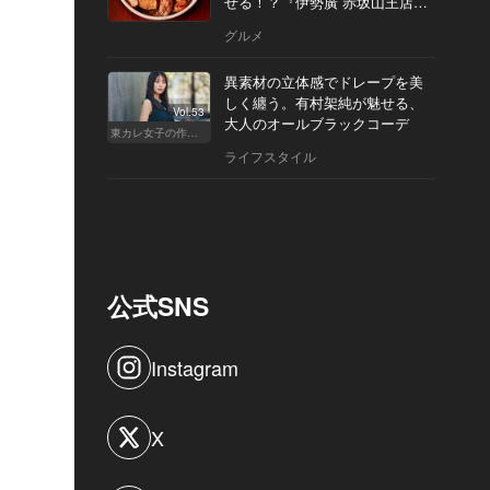
せる！？『伊勢廣 赤坂山王店』
へ
グルメ
異素材の立体感でドレープを美
しく纏う。有村架純が魅せる、
Vol.53
大人のオールブラックコーデ
東カレ女子の作り方
ライフスタイル
公式SNS
Instagram
X