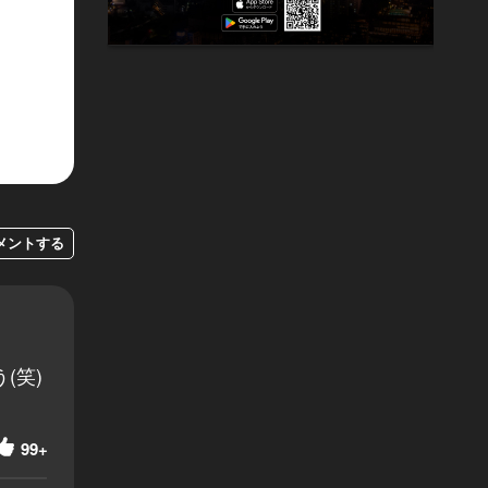
メントする
(笑)
99+