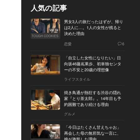
人気の記事
男女3人の旅だったはずが、帰り
は2人に…。1人の女性が残ると
Vol.74
決めた理由
TOUGH COOKIES
恋愛
6
「自立した女性になりたい」日
向坂46藤嶌果歩、初単独センタ
ーの不安と20歳の理想像
ライフスタイル
焼き鳥通が熱狂する渋谷の隠れ
家『とり茶太郎』。14年目も予
約困難であり続ける理由
グルメ
「今日はたくさん甘えちゃお」
再会した母の無邪気な一言に、
Vol.73
娘が激怒した理由