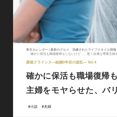
東京カレンダー | 最新のグルメ、洗練されたライフスタイル情報
確かに保活も職場復帰もしないけど…。悠々自適な専業主婦
産後クライシス—結婚3年目の波乱— Vol.4
確かに保活も職場復帰
主婦をモヤらせた、バ
#小説
#夫婦