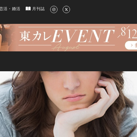
新のグルメ、洗練されたライフスタイル情報
恋活・婚活
月刊誌