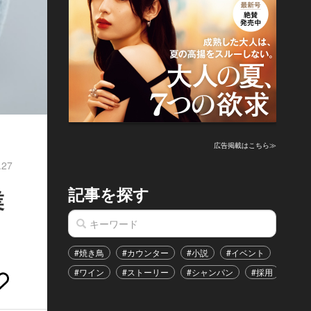
広告掲載はこちら≫
.27
記事を探す
業
#焼き鳥
#カウンター
#小説
#イベント
#港区
#ワイン
#ストーリー
#シャンパン
#採用
#恋