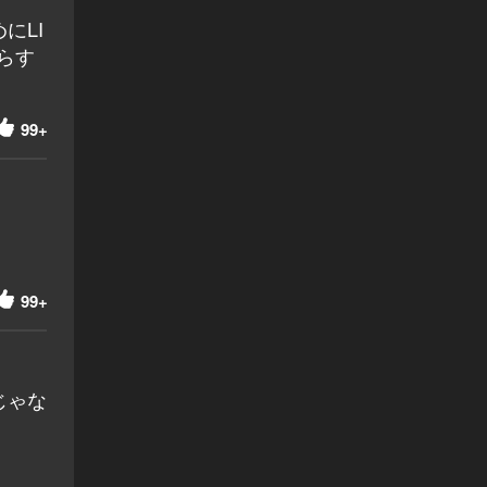
にLI
らす
99+
99+
じゃな