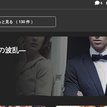
6
と見る （ 130 件 ）
の波乱—