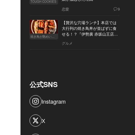
TOUGH COOKIES
恋愛
9
【贅沢な穴場ランチ】本店では
大行列の焼き鳥丼が並ばずに食
Vol.7
せる！？『伊勢廣 赤坂山王店』
焼き鳥が艶めいてきた
へ
グルメ
公式SNS
Instagram
X