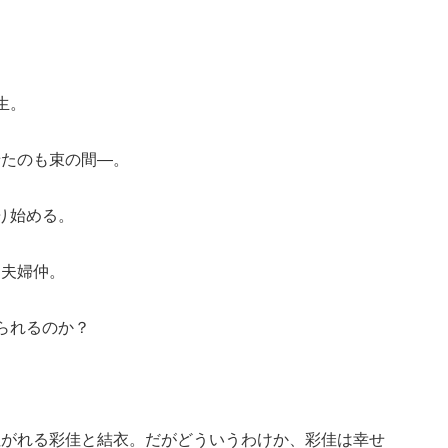
生。
せたのも束の間―。
り始める。
く夫婦仲。
られるのか？
注がれる彩佳と結衣。だがどういうわけか、彩佳は幸せ