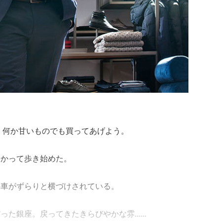
。何か甘いものでも買ってあげよう。
向かって歩き始めた。
の車がずらりと横づけされている。
銀座。戻ってきたきらびやかな雰......