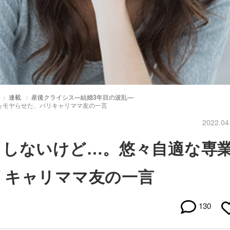
連載
産後クライシス—結婚3年目の波乱—
をモヤらせた、バリキャリママ友の一言
2022.04
もしないけど…。悠々自適な専
リキャリママ友の一言
130