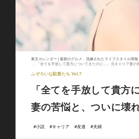
東京カレンダー | 最新のグルメ、洗練されたライフスタイル情報
「全てを手放して貴方についてきたのに…」元キャリア妻の
ふぞろいな駐妻たち Vol.7
「全てを手放して貴方
妻の苦悩と、ついに壊
#小説
#キャリア
#友達
#夫婦