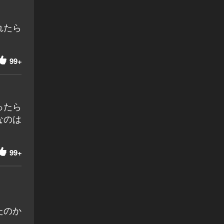
れたら
99+
ったら
なのは
99+
たのか