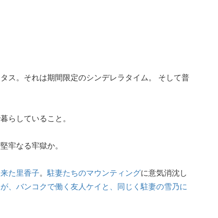
。
タス。それは期間限定のシンデレラタイム。 そして普
で暮らしていること。
、堅牢なる牢獄か。
に来た里香子
。
駐妻たちのマウンティング
に意気消沈し
るが、
バンコクで働く友人ケイと、同じく駐妻の雪乃に