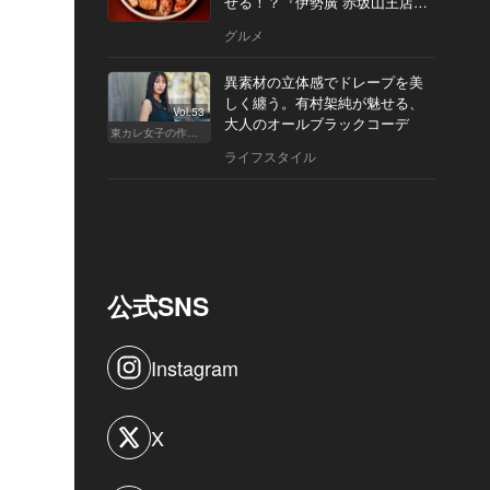
せる！？『伊勢廣 赤坂山王店』
へ
グルメ
異素材の立体感でドレープを美
しく纏う。有村架純が魅せる、
Vol.53
大人のオールブラックコーデ
東カレ女子の作り方
ライフスタイル
公式SNS
Instagram
X