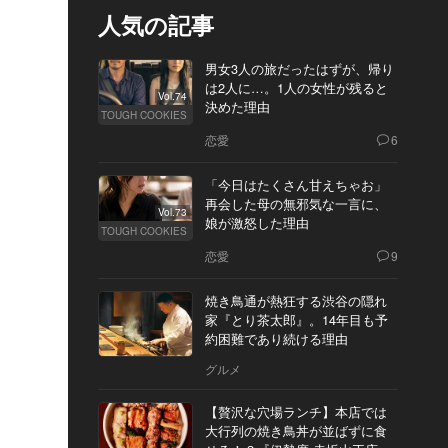
人気の記事
男女3人の旅だったはずが、帰り
は2人に…。1人の女性が残ると
Vol.74
決めた理由
TOUGH COOKIES
恋愛
6
「今日はたくさん甘えちゃお」
再会した母の無邪気な一言に、
Vol.73
娘が激怒した理由
TOUGH COOKIES
恋愛
9
焼き鳥通が熱狂する渋谷の隠れ
家『とり茶太郎』。14年目も予
約困難であり続ける理由
グルメ
【贅沢な穴場ランチ】本店では
大行列の焼き鳥丼が並ばずに食