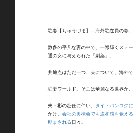
駐妻【ちゅうづま】―海外駐在員の妻
数多の平凡な妻の中で、一際輝くステー
通の女に与えられた「劇薬」。
共通点はただ一つ、夫について、海外
駐妻ワールド。そこは華麗なる世界か
夫・彬の赴任に伴い、
タイ・バンコク
かけ、
会社の奥様会でも違和感を覚え
励まされる
日々。