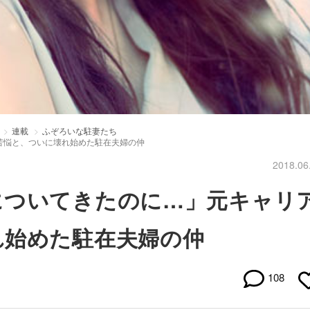
連載
ふぞろいな駐妻たち
苦悩と、ついに壊れ始めた駐在夫婦の仲
2018.06
についてきたのに…」元キャリ
れ始めた駐在夫婦の仲
108