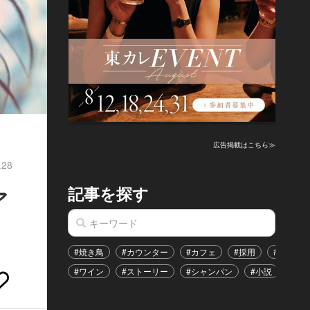
広告掲載はこちら≫
.28
記事を探す
ア
#焼き鳥
#カウンター
#カフェ
#採用
#恋愛
#ワイン
#ストーリー
#シャンパン
#小説
#イ