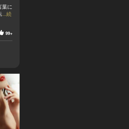
言葉に
転
...続
99+