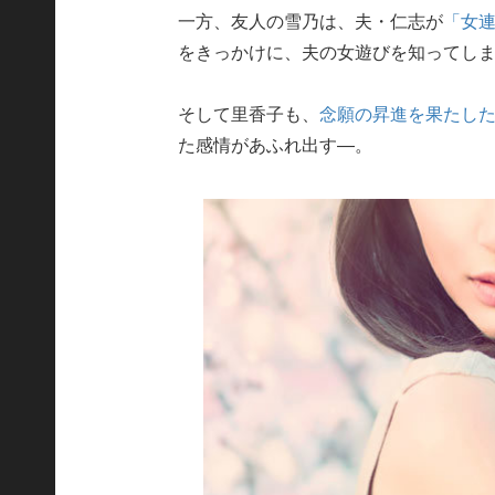
一方、友人の雪乃は、夫・仁志が
「女
をきっかけに、夫の女遊びを知ってし
そして里香子も、
念願の昇進を果たし
た感情があふれ出す―。