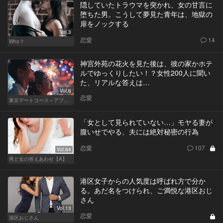
隠していたトラウマを突かれ、女の甘言に
堕ちた男。こうして夢見た青年は、地獄の
扉をノックする
Vol.3
恋愛
14
Who？
神宮外苑の花火を見た後は、彼の家かホテ
ルでゆっくりしたい！？女性200人に聞い
た、リアルな答えは…
Vol.6
恋愛
東京デートコース～アプリで始まる恋～
「女として見られていない…」モヤる妻が
腹いせでやる、夫には絶対秘密の行為
恋愛
107
Vol.64
男と女の答えあわせ【A】
港区女子からの人気度は呼ばれ方で分か
る。あだ名をつけられ、ご満悦な港区おじ
さん
Vol.13
恋愛
港区おじさん