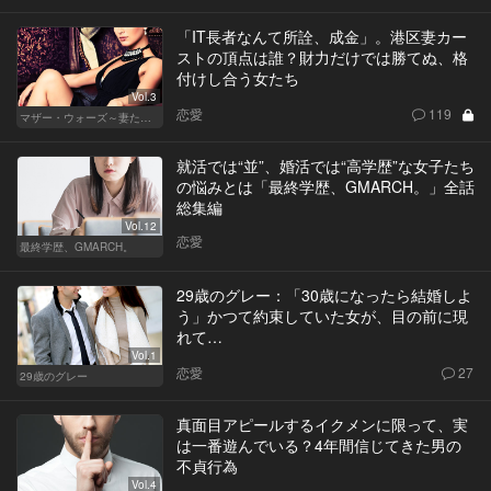
「IT長者なんて所詮、成金」。港区妻カー
ストの頂点は誰？財力だけでは勝てぬ、格
付けし合う女たち
Vol.3
恋愛
119
マザー・ウォーズ～妻たちの階級闘争～
就活では“並”、婚活では“高学歴”な女子たち
の悩みとは「最終学歴、GMARCH。」全話
総集編
Vol.12
恋愛
最終学歴、GMARCH。
29歳のグレー：「30歳になったら結婚しよ
う」かつて約束していた女が、目の前に現
れて…
Vol.1
恋愛
27
29歳のグレー
真面目アピールするイクメンに限って、実
は一番遊んでいる？4年間信じてきた男の
不貞行為
Vol.4