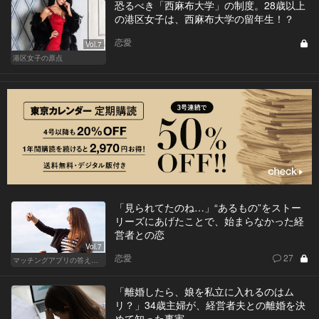
恐るべき「西麻布大学」の制度。28歳以上
の港区女子は、西麻布大学の留年生！？
恋愛
Vol.7
港区女子の原点
「見られてたのね…」“あるもの”をストー
リーズにあげたことで、始まらなかった経
営者との恋
Vol.7
恋愛
27
マッチングアプリの答えあわせ【A】～SEASON2～
「離婚したら、娘を私立に入れるのはム
リ？」34歳主婦が、経営者夫との離婚を決
めて知った事実