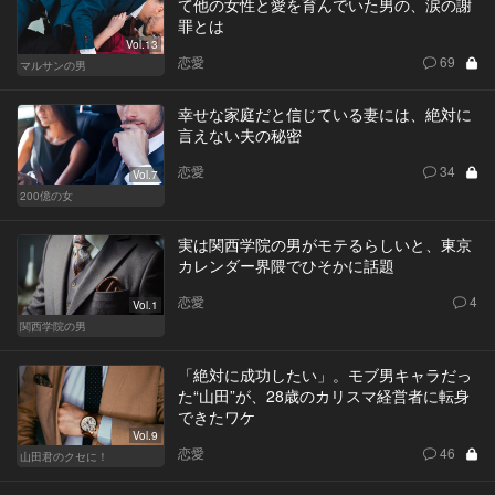
て他の女性と愛を育んでいた男の、涙の謝
罪とは
Vol.13
恋愛
69
マルサンの男
幸せな家庭だと信じている妻には、絶対に
言えない夫の秘密
恋愛
34
Vol.7
200億の女
実は関西学院の男がモテるらしいと、東京
カレンダー界隈でひそかに話題
恋愛
4
Vol.1
関西学院の男
「絶対に成功したい」。モブ男キャラだっ
た“山田”が、28歳のカリスマ経営者に転身
できたワケ
Vol.9
恋愛
46
山田君のクセに！