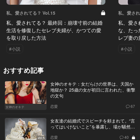
私、愛されてる？ Vol.15
私、愛されて
私、愛されてる？ 最終回：崩壊寸前の結婚
私、愛さ
生活を修復したセレブ夫婦が、かつての愛
な、たっ
を取り戻した方法
レブ妻の
#小説
#小説
おすすめ記事
女神のオキテ：女だらけの世界は、天国か
地獄か？ 25歳の女が初日に言われた、衝撃
の文句
Vol.1
恋愛
67
女神のオキテ
女友達の結婚式でスピーチを頼まれて。“言
ってはいけないこと”を暴露し、場が騒然…
恋愛
40
Vol.5