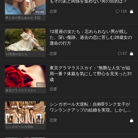
もそのあと関係を進めない男の目的は？
恋愛
125
Vol.66
男と女の答えあわせ【Q】
12星座の女たち：忘れられない男が残し
た、深い傷跡。過去の恋に苦しむ28歳女の
運命の行方
Vol.2
恋愛
57
12星座の女たち
東京グラマラススカイ：“無難な人生”が結
局一番？体裁を気にして野心を見失った31
歳
Vol.1
恋愛
東京グラマラススカイ
シンガポール大逆転：自称Bランク女子が
ワンランクアップの結婚を実現。しかし...
恋愛
Vol.2
シンガポール大逆転