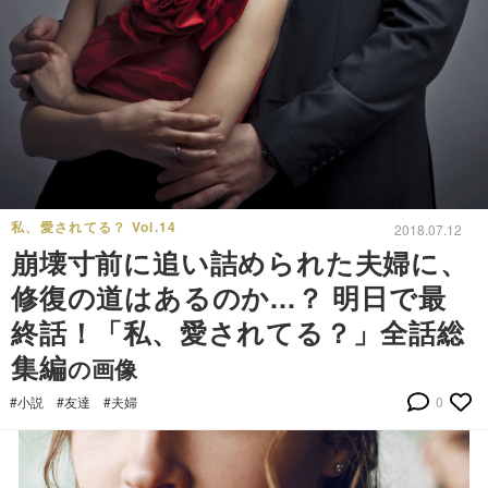
私、愛されてる？ Vol.14
2018.07.12
崩壊寸前に追い詰められた夫婦に、
修復の道はあるのか...？ 明日で最
終話！「私、愛されてる？」全話総
集編
の画像
#小説
#友達
#夫婦
0