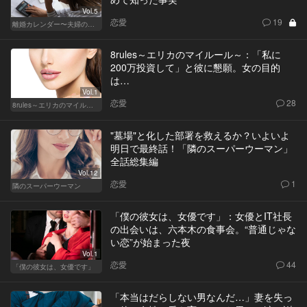
Vol.5
恋愛
19
離婚カレンダー〜夫婦の正しい終わり方〜
8rules～エリカのマイルール～：「私に
200万投資して」と彼に懇願。女の目的
は…
Vol.1
恋愛
28
8rules～エリカのマイルール～
"墓場"と化した部署を救えるか？いよいよ
明日で最終話！「隣のスーパーウーマン」
全話総集編
Vol.12
恋愛
1
隣のスーパーウーマン
「僕の彼女は、女優です」：女優とIT社長
の出会いは、六本木の食事会。“普通じゃな
い恋”が始まった夜
Vol.1
恋愛
44
「僕の彼女は、女優です」
「本当はだらしない男なんだ…」妻を失っ