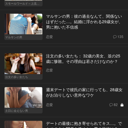
スモールワールド～上流階級の社会～
マルサンの男：彼の過去なんて、関係ない
はずだった…。結婚に浮かれる29歳女が、
男に抱いた不信感
Vol.1
恋愛
135
マルサンの男
注文の多い女たち： 32歳の美女、並の25
歳に惨敗。その理由は若さだけなのか？
恋愛
Vol.1
注文の多い女たち
週末デートで彼氏の家に行っても、28歳女
がお泊りしない意外なワケ
恋愛
82
Vol.16
土日に会えない男
デートの最後に抱き寄せられてキス…。で