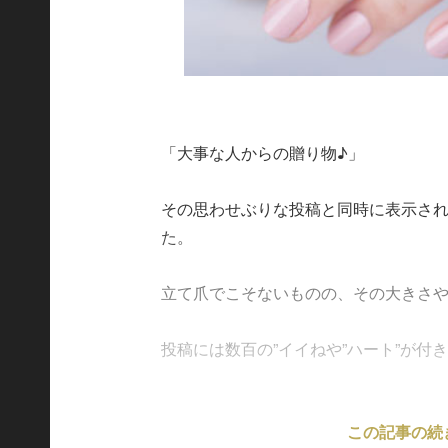
「大事な人からの贈り物♪」
その思わせぶりな投稿と同時に表示さ
た。
立て爪でこそないものの、その大きさや
投稿には数百の”イイねや”ハート”が付き、
この記事の続