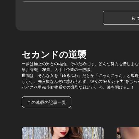
もっ
セカンドの逆襲
ー夢は極上の男との結婚。そのためには、どんな努力も惜しまな
早川香織、26歳。大手IT企業の一般職。
世間は、そんな女を「ゆるふわ」だとか「にゃんにゃん」と馬鹿
しかし、先入観なんぞに惑わされず、彼女の“秘めたる力”をじっ
ハイスペ男vs小動物系女の熾烈な戦いが、今、幕を開ける...！
この連載の記事一覧