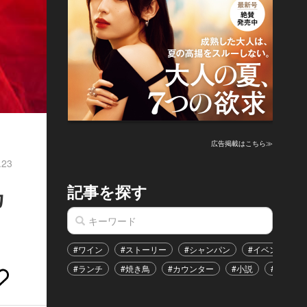
広告掲載はこちら≫
.23
記事を探す
カ
#ワイン
#ストーリー
#シャンパン
#イベント
#ランチ
#焼き鳥
#カウンター
#小説
#恋愛