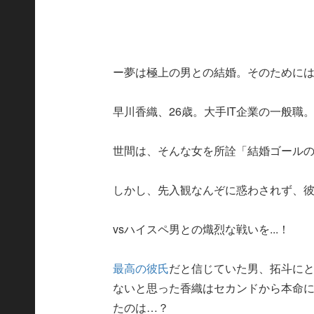
ー夢は極上の男との結婚。そのために
早川香織、26歳。大手IT企業の一般職
世間は、そんな女を所詮「結婚ゴール
しかし、先入観なんぞに惑わされず、彼
vsハイスペ男との熾烈な戦いを...！
最高の彼氏
だと信じていた男、拓斗に
ないと思った香織はセカンドから本命
たのは…？