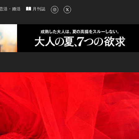
新のグルメ、洗練されたライフスタイル情報
恋活・婚活
月刊誌