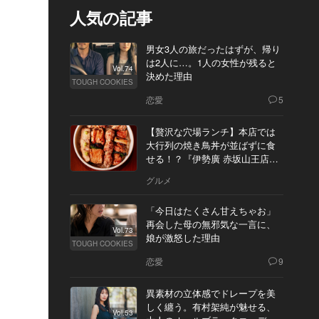
人気の記事
男女3人の旅だったはずが、帰り
は2人に…。1人の女性が残ると
Vol.74
決めた理由
TOUGH COOKIES
恋愛
5
【贅沢な穴場ランチ】本店では
大行列の焼き鳥丼が並ばずに食
せる！？『伊勢廣 赤坂山王店』
へ
グルメ
「今日はたくさん甘えちゃお」
再会した母の無邪気な一言に、
Vol.73
娘が激怒した理由
TOUGH COOKIES
恋愛
9
異素材の立体感でドレープを美
しく纏う。有村架純が魅せる、
Vol.53