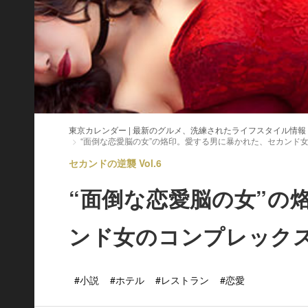
東京カレンダー | 最新のグルメ、洗練されたライフスタイル情報
“面倒な恋愛脳の女”の烙印。愛する男に暴かれた、セカンド
セカンドの逆襲 Vol.6
“面倒な恋愛脳の女”の
ンド女のコンプレック
#小説
#ホテル
#レストラン
#恋愛