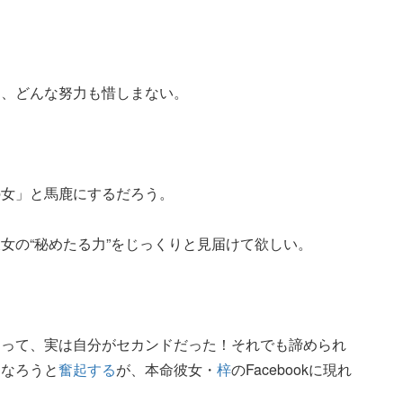
は、どんな努力も惜しまない。
。
の女」と馬鹿にするだろう。
女の“秘めたる力”をじっくりと見届けて欲しい。
とって、実は自分がセカンドだった！それでも諦められ
になろうと
奮起する
が、本命彼女・
梓
のFacebookに現れ