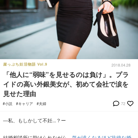
崖っぷち妊活物語 Vol.9
2018.04.28
「他人に“弱味”を見せるのは負け」。プラ
イドの高い外銀美女が、初めて会社で涙を
見せた理由
#小説
#キャリア
#夫婦
72
―私、もしかして不妊...？ー
結婚相談所に助けられながら、
気が遠くなるほど壮絶な婚