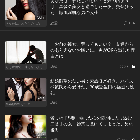
あなたは、わたしのもの：悪夢の始まり
は、黒髪の美女と過ごした一夜。突然狂っ
た、順風満帆な男の人生
Vol.1
恋愛
104
あなたは、わたしのもの
「お前の彼女、奪ってもいい？」友達から
のありえないお願いに、男がOKを出した理
由とは
Vol.5
恋愛
23
もう片隅で、凍えないよう
結婚願望のない男：死ぬほど好き。ハイス
ペ彼氏から受けた、30歳誕生日の強烈な洗
礼
Vol.1
恋愛
結婚願望のない男
愛しのドS妻：弱った心の隙間に入り込む
二番手の女…誘惑に負けてしまった、男の
後悔
Vol.5
恋愛
128