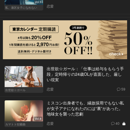
Vol.1
恋愛
私、港区女子になれない
出世欲☆ガール：「仕事は給与をもらう手
段」定時帰りの24歳OLが直面した、厳し
い現実
Vol.1
恋愛
59
出世欲☆ガール
ミスコン出身者でも、縁故採用でもない私
が女子アナになれたのには“裏”があった。
地味女を襲った悲劇
Vol.8
恋愛
40
カマトト狂騒曲