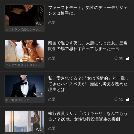
ファーストデート。男性のデューデリジェ
ンスは慎重に。
恋愛
Vol.1
レストランで恋のシーソーゲーム（WOMAN）
南国で過ごす夜に、大胆になった女。三角
関係の場で思わず言ってしまった一言
恋愛
30
Vol.9
ピンクが好きってダメですか？
私、愛されてる？:「女は感情的」と一蹴し
てきたハイスペ夫が、頑固な考えを改めた
理由とは
Vol.12
恋愛
52
私、愛されてる？
執行役員リサ：「バリキャリ」なんてもう
古い？28歳、女性執行役員誕生の裏側
恋愛
Vol.1