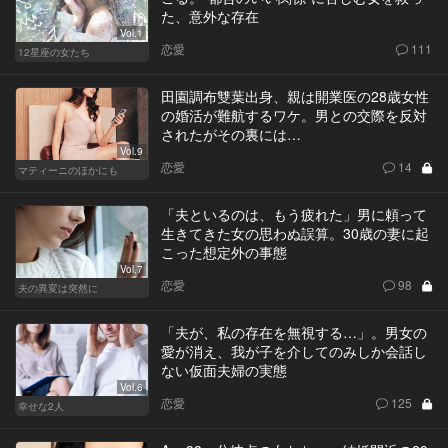
た、意外な存在
Vol.1
恋愛
111
12星座の女たち
田園調布雙葉出身、親は開業医の28歳女性
の婚活が難航するワケ。男との交際を反対
されたがその裏には…
Vol.9
恋愛
14
マティーニのほかにも
「夫といるのは、もう疲れた」男に頼って
生きてきた女の思わぬ誤算。30歳の妻に起
こった想定外の事態
Vol.7
恋愛
98
夫の異変は突然に
「夫が、私の存在を無視する…」。男女の
愛が消え、我が子を介してのみしか会話し
ない仮面夫婦の実態
Vol.6
恋愛
125
幸せな2人