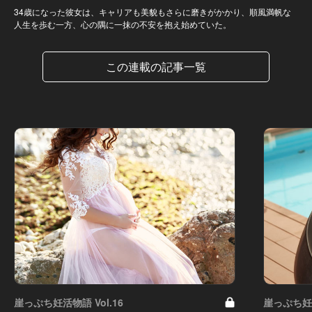
34歳になった彼女は、キャリアも美貌もさらに磨きがかかり、順風満帆な
人生を歩む一方、心の隅に一抹の不安を抱え始めていた。
この連載の記事一覧
崖っぷち妊活物語 Vol.16
崖っぷち妊活