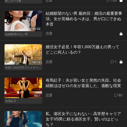
愛しのドS妻
結婚願望のない男 最終回：婚活の最重要事
項。女が見極めるべきは、男が口にできぬ
本音
Vol.22
恋愛
結婚願望のない男
婚活女子必見！年収1,000万越えの男って
どこに何人いるの？
恋愛
1
Vol.12
年収1,000万円プレイヤーの家計簿
有馬紅子：夫が若い女と突然の失踪。社会
経験ほぼゼロの女が直面した、過酷な現実
恋愛
80
Vol.1
有馬紅子
私、港区女子になれない：高学歴キャリア
女子VS男に頼る港区女子。賢いのはどっ
ち？