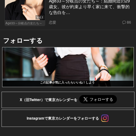
Age33～分岐点の女たち～：結婚間近の29
歳女。彼が約束より早く家に来て、衝撃的
な告白を…
Vol.1
恋愛
86
Age33～分岐点の女たち～
フォローする
この記事が気に入ったらいいね！しよう
X（旧Twitter）で東京カレンダーを
Instagramで東京カレンダーをフォローする