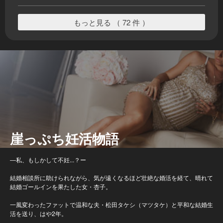
もっと見る （ 72 件 ）
崖っぷち妊活物語
―私、もしかして不妊...？ー
結婚相談所に助けられながら、気が遠くなるほど壮絶な婚活を経て、晴れて
結婚ゴールインを果たした女・杏子。
一風変わったファットで温和な夫・松田タケシ（マツタケ）と平和な結婚生
活を送り、はや2年。