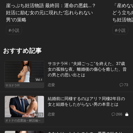
崖っぷち妊活物語 最終回：運命の悪戯...？
「産めな
妊活に励む女の元に現れた“忘れられない
どう立ち
男”の策略
ち妊活物
#小説
#小説
おすすめ記事
サヨナラH：“夫婦ごっこ”を終えた、37歳
女の孤独な夜。離婚後の傷心を癒した、昔
の男との思い出とは
Vol.1
恋愛
73
サヨナラH
結婚前に同棲するのはアリ？同棲2年目の
女と結婚をしたがらない男の本音とは
恋愛
266
Vol.73
オトナの恋愛論～解説編～