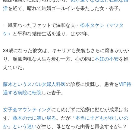
活
を経て、晴れて結婚ゴールインを果たした女・杏子。
一風変わったファットで温和な夫・
松本タケシ（マツタ
ケ）
と平和な結婚生活を送り、はや2年。
34歳になった彼女は、キャリアも美貌もさらに磨きがかか
り、順風満帆な人生を歩む一方、心の隅に
不妊の不安
を抱
えていた。
藤木というスパルタ婦人科医
の診察に憤慨し、患者を
VIP待
遇する病院に転院
した杏子。
女子会マウンティング
にもめげずに治療に励むが成果は出
ず、
藤木の元に舞い戻る
。だが
「本当に子どもが欲しいの
か」という迷い
が生じ、母となった由香と再会するが...？