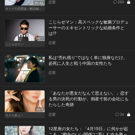
恋愛
260
Vol.83
オトナの恋愛論～解説編～
こじらせマン：高スペックな敏腕プロデュ
ーサーのエキセントリックな結婚条件と
は!?
Vol.1
恋愛
こじらせマン
私は“売れ残り”ではなく単に独身なだけ。
必死に人生と戦う中国の女性たち
恋愛
「あなたが悪女だなんて思えない。」恋す
る男の決死の行動が、倒産寸前の会社にも
たらした奇跡
Vol.7
恋愛
34
モテキ参上！
12星座の女たち：「4月15日」に何かが起
こる。“都合のいい関係”に苦しむ女を救っ