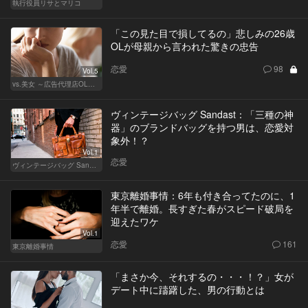
執行役員リサとマリコ
「この見た目で損してるの」悲しみの26歳
OLが母親から言われた驚きの忠告
恋愛
98
Vol.5
vs.美女 ～広告代理店OLの挑戦～
ヴィンテージバッグ Sandast：「三種の神
器」のブランドバッグを持つ男は、恋愛対
象外！？
Vol.1
恋愛
ヴィンテージバッグ Sandast
東京離婚事情：6年も付き合ってたのに、1
年半で離婚。長すぎた春がスピード破局を
迎えたワケ
Vol.1
恋愛
161
東京離婚事情
「まさか今、それするの・・・！？」女が
デート中に躊躇した、男の行動とは