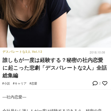
デスパレートな2人 Vol.12
2018.10.08
誰しもが一度は経験する？秘密の社内恋愛
に起こった悲劇「デスパレートな2人」全話
総集編
#小説
#キャリア
#恋愛
2
―社内恋愛―
会社員なら誰しもが一度は経験するであろう、秘密の恋。