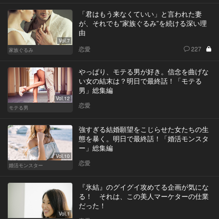
「君はもう来なくていい」と言われた妻
が、それでも”家族ぐるみ”を続ける深い理
由
Vol.7
恋愛
227
家族ぐるみ
やっぱり、モテる男が好き。信念を曲げな
い女の結末は？明日で最終話！「モテる
男」総集編
Vol.12
恋愛
モテる男
強すぎる結婚願望をこじらせた女たちの生
態を暴く。明日で最終話！「婚活モンスタ
ー」総集編
Vol.10
恋愛
婚活モンスター
『氷結』のグイグイ攻めてる企画が気にな
る！ それは、この美人マーケターの仕業
だった！
Vol.1