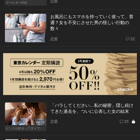
恋愛
マーケター列伝
お風呂にもスマホを持っていく彼って、普
通？女を不安にさせた男の怪しい行動の
数々
恋愛
22
「バラしてください…私の秘密」隠し続け
てきた過去を、ついに公表した女の結末
恋愛
25
Vol.13
ピンクが好きってダメですか？