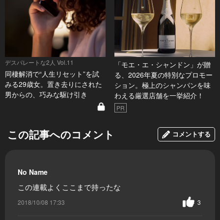
デスパレートな2人 Vol.11
「モエ・エ・シャンドン」が贈
同棲解消で“人生リセット”を試
る、2026年夏の特別なプロモー
みる29歳女。置き去りにされた
ション。極上のシャンパンを味
男からの、巧みな駆け引き
わえる厳選店舗を一挙紹介！
PR
この記事へのコメント
コメントする
No Name
この連載よくここまで持ったな
2018/10/08 17:33
3