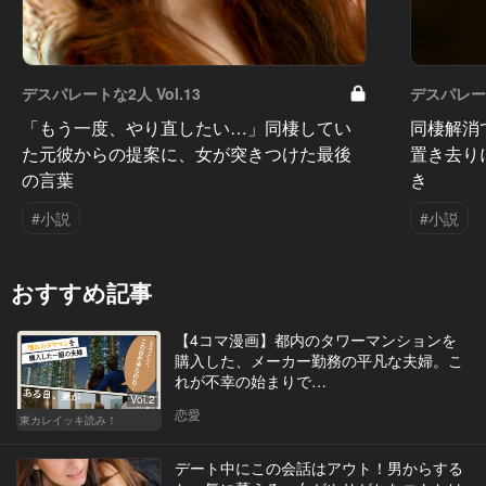
デスパレートな2人 Vol.13
デスパレート
「もう一度、やり直したい…」同棲してい
同棲解消
た元彼からの提案に、女が突きつけた最後
置き去り
の言葉
き
#小説
#小説
おすすめ記事
【4コマ漫画】都内のタワーマンションを
購入した、メーカー勤務の平凡な夫婦。こ
れが不幸の始まりで…
Vol.2
恋愛
東カレイッキ読み！
デート中にこの会話はアウト！男からする