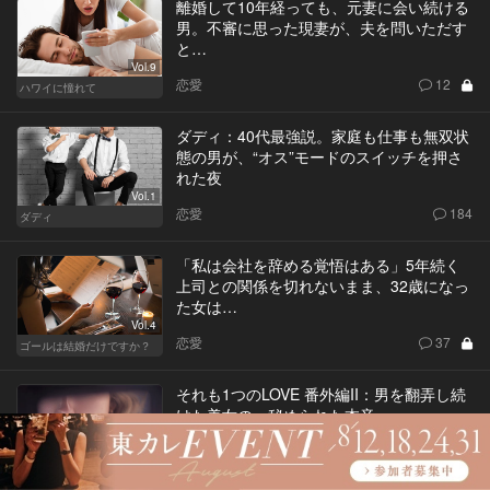
離婚して10年経っても、元妻に会い続ける
男。不審に思った現妻が、夫を問いただす
と…
Vol.9
恋愛
12
ハワイに憧れて
ダディ：40代最強説。家庭も仕事も無双状
態の男が、“オス”モードのスイッチを押さ
れた夜
Vol.1
恋愛
184
ダディ
「私は会社を辞める覚悟はある」5年続く
上司との関係を切れないまま、32歳になっ
た女は…
Vol.4
恋愛
37
ゴールは結婚だけですか？
それも1つのLOVE 番外編II：男を翻弄し続
けた美女の、秘められた本音
恋愛
Vol.18
それも1つのLOVE