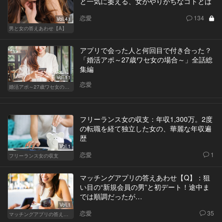
と一気に萎える、女がやりがちなコトとは
恋愛
134
Vol.41
男と女の答えあわせ【A】
アプリで会った人と何回目で付き合った？
「婚活アポ～27歳ワセ女の場合～」全話総
集編
Vol.11
恋愛
婚活アポ～27歳ワセ女の場合～
フリーランス女の収支：年収1,300万。2度
の転職を経て独立した女の、華麗な年収遍
歴
Vol.1
恋愛
1
フリーランス女の収支
マッチングアプリの答えあわせ【Q】：狙
い目の“新規会員の男”と初デート！途中ま
では順調だったが…
Vol.1
恋愛
35
マッチングアプリの答えあわせ【Q】～SEASON2～