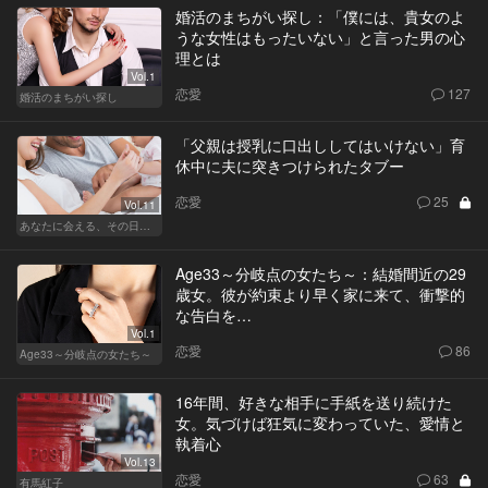
婚活のまちがい探し：「僕には、貴女のよ
うな女性はもったいない」と言った男の心
理とは
Vol.1
恋愛
127
婚活のまちがい探し
「父親は授乳に口出ししてはいけない」育
休中に夫に突きつけられたタブー
恋愛
25
Vol.11
あなたに会える、その日まで
Age33～分岐点の女たち～：結婚間近の29
歳女。彼が約束より早く家に来て、衝撃的
な告白を…
Vol.1
恋愛
86
Age33～分岐点の女たち～
16年間、好きな相手に手紙を送り続けた
女。気づけば狂気に変わっていた、愛情と
執着心
Vol.13
恋愛
63
有馬紅子