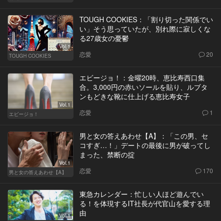
TOUGH COOKIES：「割り切った関係でい
い」そう思っていたが、別れ際に寂しくな
る27歳女の憂鬱
Vol.1
恋愛
20
TOUGH COOKIES
エビージョ！：金曜20時、恵比寿西口集
合。3,000円の赤いソールを貼り、ルブタ
ンもどきな靴に仕上げる恵比寿女子
Vol.1
恋愛
1
エビージョ！
男と女の答えあわせ【A】：「この男、セ
コすぎ…！」デートの最後に男が破ってし
まった、禁断の掟
Vol.1
恋愛
170
男と女の答えあわせ【A】
東急カレンダー：忙しい人ほど遊んでい
る！を体現するIT社長が代官山を愛する理
由
Vol.1