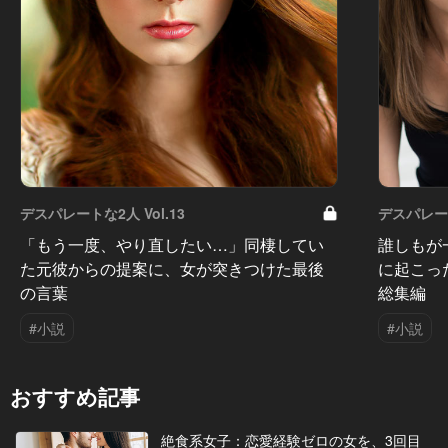
デスパレートな2人 Vol.13
デスパレート
「もう一度、やり直したい…」同棲してい
誰しもが
た元彼からの提案に、女が突きつけた最後
に起こっ
の言葉
総集編
#小説
#小説
おすすめ記事
絶食系女子：恋愛経験ゼロの女を、3回目