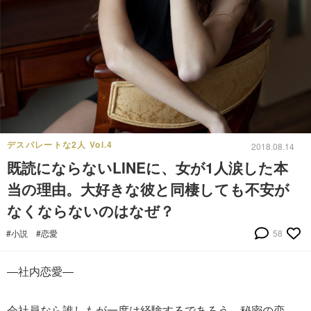
デスパレートな2人 Vol.4
2018.08.14
既読にならないLINEに、女が1人涙した本
当の理由。大好きな彼と同棲しても不安が
なくならないのはなぜ？
#小説
#恋愛
58
―社内恋愛―
会社員なら誰しもが一度は経験するであろう、秘密の恋。