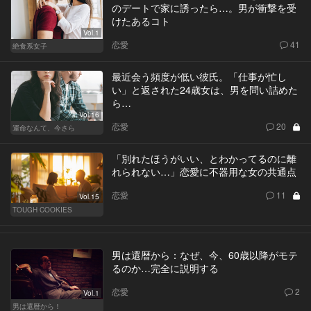
のデートで家に誘ったら…。男が衝撃を受
けたあるコト
Vol.1
恋愛
41
絶食系女子
最近会う頻度が低い彼氏。「仕事が忙し
い」と返された24歳女は、男を問い詰めた
ら…
Vol.16
恋愛
20
運命なんて、今さら
「別れたほうがいい、とわかってるのに離
れられない…」恋愛に不器用な女の共通点
恋愛
11
Vol.15
TOUGH COOKIES
男は還暦から：なぜ、今、60歳以降がモテ
るのか…完全に説明する
恋愛
2
Vol.1
男は還暦から！