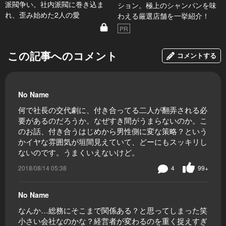
派閥争い。社内派閥に巻き込ま
ション。極上のシャンパンを味
れ、歪み始めた2人の愛
わえる厳選店舗を一挙紹介！
PR
この記事へのコメント
コメントする
No Name
何で社長の交代劇に、付き合ってる二人が翻弄される必
要があるのだろうか。なぜすき間がうまらないのか。こ
のお話、付き合うはじめから男性側に変な策略？という
かイヤな雰囲気が垣間見えていて、どーにもスッキリし
ないのです。うまくいえないけど。
2018/08/14 05:38
4
99+
No Name
なんか…総務にそこまで関係ある？と思ってしまった笑
小さい会社なのかな？経営者が変わるのを重く捉えすぎ