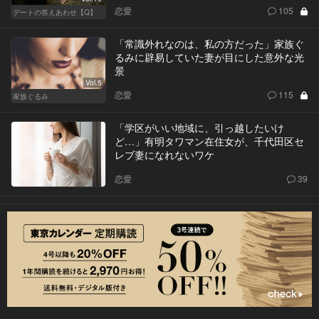
恋愛
105
デートの答えあわせ【Q】
「常識外れなのは、私の方だった」家族ぐ
るみに辟易していた妻が目にした意外な光
景
Vol.5
恋愛
115
家族ぐるみ
「学区がいい地域に、引っ越したいけ
ど…」有明タワマン在住女が、千代田区セ
レブ妻になれないワケ
恋愛
39