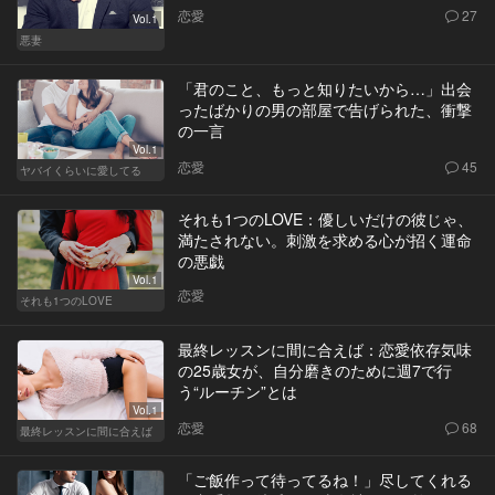
恋愛
27
Vol.1
悪妻
「君のこと、もっと知りたいから…」出会
ったばかりの男の部屋で告げられた、衝撃
の一言
Vol.1
恋愛
45
ヤバイくらいに愛してる
それも1つのLOVE：優しいだけの彼じゃ、
満たされない。刺激を求める心が招く運命
の悪戯
Vol.1
恋愛
それも1つのLOVE
最終レッスンに間に合えば：恋愛依存気味
の25歳女が、自分磨きのために週7で行
う“ルーチン”とは
Vol.1
恋愛
68
最終レッスンに間に合えば
「ご飯作って待ってるね！」尽してくれる