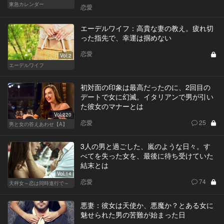
東急カレンダー
恋愛
エーデルワイフ：高貴な妻の教え。疲れ切
った指先で、幸運は掴めない
恋愛
Vol.2
エーデルワイフ
初対面の印象は最高だったのに、2回目の
デートで女に幻滅。イタリアンで男が引い
た彼女のマナーとは
Vol.220
恋愛
25
男と女の答えあわせ【A】
3人の男と過ごした、嵐のような日々。す
べてを失った女を、最後に待ち受けていた
結末とは
Vol.14
恋愛
74
天秤女～恋は同時進行で～
悪妻：彼女は天使か、悪魔か？とある女に
魅せられた男の苦難が始まった日