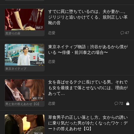
すでに罠に堕ちているのは、夫か妻か…。
ジリジリと追いかけてくる、規則正しい革
靴の音
Vol.7
恋愛
47
黒塗りの扉
東京ネイティブ物語：渋谷があるから僕が
いる 〜俳優・前川泰之の場合〜
恋愛
Vol.1
東京ネイティブ
女を喜ばせるテクに長けている男。それで
も女を最後まで落とせないのには、理由が
あって…
Vol.114
恋愛
72
男と女の答えあわせ【Q】
草食男子の正しい落とし方。女からの誘い
に乗り気だった男が冷たくなったワケ：デ
ートの答えあわせ【Q】
Vol.19