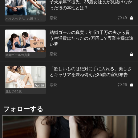
子犬系年下彼氏。35歳女社長が見抜けなか
った彼の本性とは？
Vol.9
恋愛
49
ハイスぺでも、お断りします！
結婚ゴールの真実：年収1千万の夫から貰
う生活費はたったの7万円...？専業主婦は遠
い夢
Vol.9
恋愛
結婚ゴールの真実
「欲しいものは絶対に手に入れる」美しさ
とキャリアを兼ね備えた35歳の宣戦布告
恋愛
26
Vol.10
麗しの35歳
フォローする