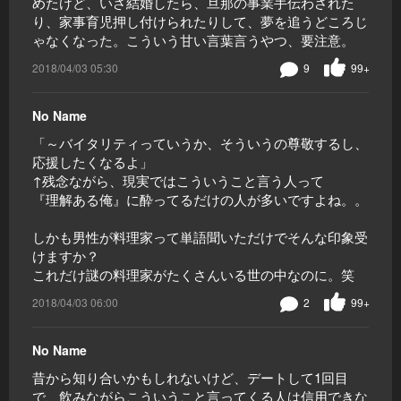
めたけど、いざ結婚したら、旦那の事業手伝わされた
り、家事育児押し付けられたりして、夢を追うどころじ
ゃなくなった。こういう甘い言葉言うやつ、要注意。
2018/04/03 05:30
9
99+
No Name
「～バイタリティっていうか、そういうの尊敬するし、
応援したくなるよ」
↑残念ながら、現実ではこういうこと言う人って
『理解ある俺』に酔ってるだけの人が多いですよね。。
しかも男性が料理家って単語聞いただけでそんな印象受
けますか？
これだけ謎の料理家がたくさんいる世の中なのに。笑
2018/04/03 06:00
2
99+
No Name
昔から知り合いかもしれないけど、デートして1回目
で、飲みながらこういうこと言ってくる人は信用できな