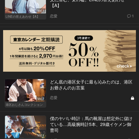
【A】
Vol.1
恋愛
1
LINEの答えあわせ【A】
どん底の港区女子に最も沁みたのは、港区
お爺さんのお言葉
恋愛
Vol.7
港区おじさんコレクション
僕のヤバい時計：馬の靴屋は想定外に儲け
ている…高級腕時計5本、29歳イケメン御
曹司
Vol.1