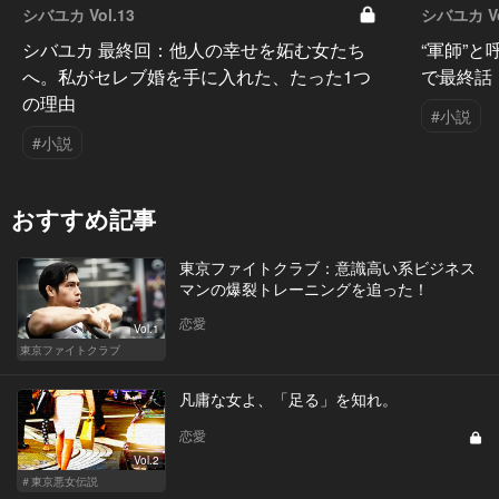
シバユカ Vol.13
シバユカ Vo
シバユカ 最終回：他人の幸せを妬む女たち
“軍師”
へ。私がセレブ婚を手に入れた、たった1つ
で最終話
の理由
#小説
#小説
おすすめ記事
東京ファイトクラブ：意識高い系ビジネス
マンの爆裂トレーニングを追った！
恋愛
Vol.1
東京ファイトクラブ
凡庸な女よ、「足る」を知れ。
恋愛
Vol.2
＃東京悪女伝説