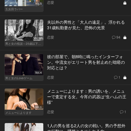
恋愛
Vol.5
五反田ラバー
夫以外の男性と「大人の遠足」。浮かれる
31歳転勤妻が見た、恐怖の光景
恋愛
94
Vol.32
男と女の怪談～25歳以下閲覧禁止～
彼の部屋で、朝8時に鳴ったインターフォ
ン。中流女がエリート男を射止めた咄嗟の
対応とは？
Vol.4
恋愛
1
男と女のLoveゲーム
メニューによります：男の誘いを、メニュ
ーで査定する女。今宵の武器は“生ハムの王
様”
Vol.1
恋愛
1
メニューによります
1人の男を巡る2人の女の戦い。男の予想外
の行動に、唖然とさせられる女