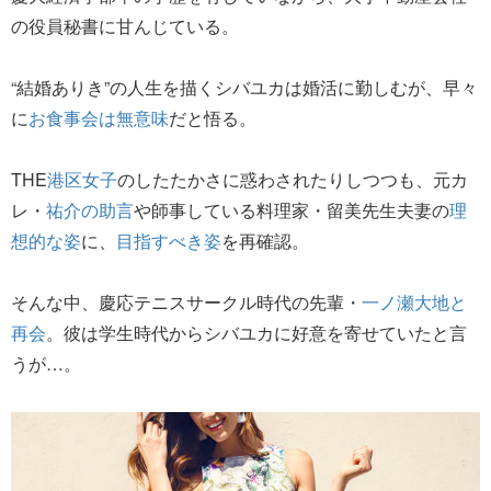
の役員秘書に甘んじている。
“結婚ありき”の人生を描くシバユカは婚活に勤しむが、早々
に
お食事会は無意味
だと悟る。
THE
港区女子
のしたたかさに惑わされたりしつつも、元カ
レ・
祐介の助言
や師事している料理家・留美先生夫妻の
理
想的な姿
に、
目指すべき姿
を再確認。
そんな中、慶応テニスサークル時代の先輩・
一ノ瀬大地と
再会
。彼は学生時代からシバユカに好意を寄せていたと言
うが…。