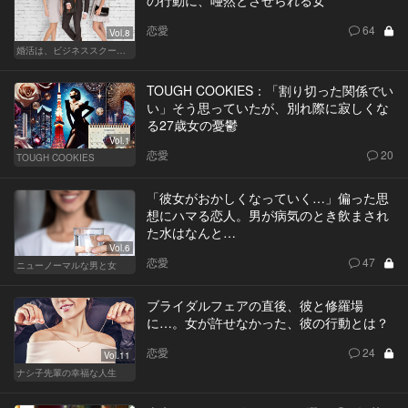
恋愛
64
Vol.8
婚活は、ビジネススクールで！？
TOUGH COOKIES：「割り切った関係でい
い」そう思っていたが、別れ際に寂しくな
る27歳女の憂鬱
Vol.1
恋愛
20
TOUGH COOKIES
「彼女がおかしくなっていく…」偏った思
想にハマる恋人。男が病気のとき飲まされ
た水はなんと…
Vol.6
恋愛
47
ニューノーマルな男と女
ブライダルフェアの直後、彼と修羅場
に…。女が許せなかった、彼の行動とは？
恋愛
24
Vol.11
ナシ子先輩の幸福な人生