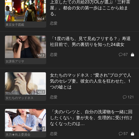
上京したての月給23万OLが選ぶ「三軒茶
屋」。都会の女の第一歩はここから始ま
る。
Vol.4
恋愛
東京女子図鑑
「1度の過ち、見て見ぬフリする？」寿退
社目前で、男の裏切りを知った24歳女
恋愛
67
Vol.3
女課長アリサ
女たちのマッドネス：“愛され”ブログで人
気のセレブ妻。彼女の人生を狂わせた、1
つの嘘とは
Vol.1
恋愛
121
女たちのマッドネス
「夫のパンツと、自分の洗濯物を一緒に回
したくない」妻が夫を、生理的に受け付け
なくなったのは…
Vol.4
恋愛
57
夫力★向上委員会