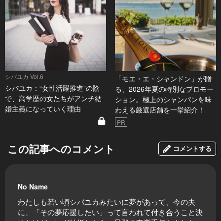
シバユカ Vol.6
「モエ・エ・シャンドン」が贈
シバユカ：“女性活躍推進”の陰
る、2026年夏の特別なプロモー
で、高学歴の女たちがアンチ結
ション。極上のシャンパンを味
婚主義になっていく理由
わえる厳選店舗を一挙紹介！
PR
この記事へのコメント
コメントする
No Name
わたしも若い頃シバユカみたいに夢があって、今の夫
に、「その夢応援したい」って言われて付き合うこと決