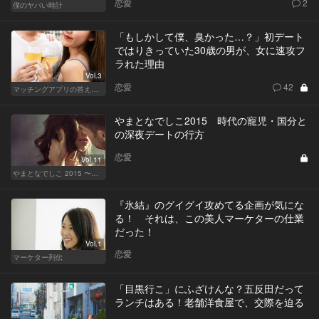
恋愛
2
僕のヤバい時計
「もしかして僕、臭かった…？」初デート
ではりきっていた30歳の男が、女に速攻フ
ラれた理由
Vol.3
恋愛
42
マッチングアプリの答えあわせ【Q】
やまとなでしこ2015 時代の寵児・国分と
の深夜デートの行方
恋愛
Vol.11
やまとなでしこ 2015 〜極上の結婚〜
『氷結』のグイグイ攻めてる企画が気にな
る！ それは、この美人マーケターの仕業
だった！
Vol.1
恋愛
マーケター列伝
「目黒行こ」にふざけんな？五反田だって
ランチはある！老舗洋食屋で、交際を迫る