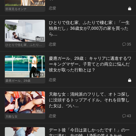
Vol.13
恋愛
部屋見るオンナ
ひとりで住む家、ふたりで棲む家：「一生
独身だし」36歳女が7,000万の家を買った
ら…
Vol.1
恋愛
35
ひとりで住む家、ふたりで棲む家
慶應ガール、29歳： キャリアに邁進するワ
ーキングマザー。子育てとの両立に悩んだ
彼女が取った行動とは？
Vol.14
恋愛
慶應ガール、29歳
天敵な女：清純派のフリして、オトコ探し
に没頭するトップアイドル。それを目撃し
た女は、つい…
Vol.1
恋愛
43
天敵な女
デート後「今日は楽しかったです！」の一
文に潜む、女の嘘。LINEの答えあわせ