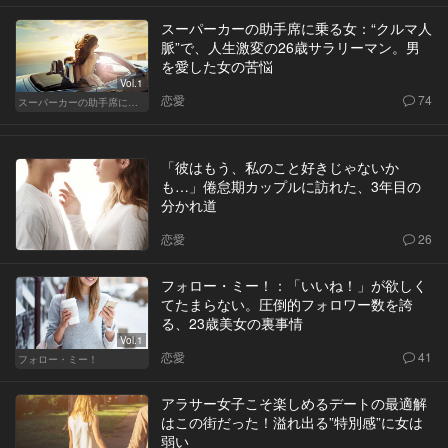
スーパーカーの助手席に乗る女：“クルマ人
脈”で、人生激変の26歳サラリーマン。男
を愛した女の苦悩
Vol.1
恋愛
74
スーパーカーの助手席に乗る女
「彼はもう、私のこと好きじゃないか
も…」倦怠期カップルに訪れた、3年目の
分かれ道
恋愛
26
フォロー・ミー！：「いいね！」が欲しく
てたまらない。圧倒的フォロワー数を誇
る、23歳美女の裏事情
Vol.1
恋愛
41
フォロー・ミー！
アラサー女子こそ楽しめるデートの最適解
はこの街だった！溢れ出る”特別感”に女は
弱い