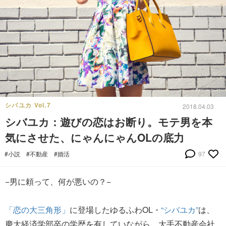
シバユカ Vol.7
2018.04.03
シバユカ：遊びの恋はお断り。モテ男を本
気にさせた、にゃんにゃんOLの底力
#小説
#不動産
#婚活
97
−男に頼って、何が悪いの？−
「恋の大三角形」
に登場したゆるふわOL・
“シバユカ”
は、
慶大経済学部卒の学歴を有していながら、大手不動産会社