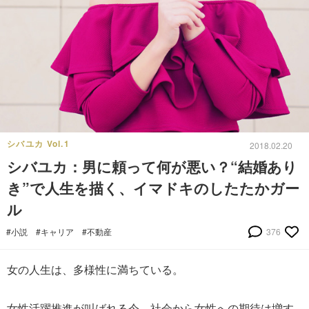
シバユカ Vol.1
2018.02.20
シバユカ：男に頼って何が悪い？“結婚あり
き”で人生を描く、イマドキのしたたかガー
ル
#小説
#キャリア
#不動産
376
女の人生は、多様性に満ちている。
女性活躍推進が叫ばれる今、社会から女性への期待は増す