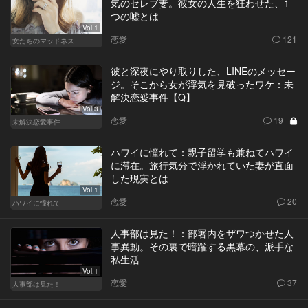
気のセレブ妻。彼女の人生を狂わせた、1
つの嘘とは
Vol.1
恋愛
121
女たちのマッドネス
彼と深夜にやり取りした、LINEのメッセー
ジ。そこから女が浮気を見破ったワケ：未
解決恋愛事件【Q】
Vol.3
恋愛
19
未解決恋愛事件
ハワイに憧れて：親子留学も兼ねてハワイ
に滞在。旅行気分で浮かれていた妻が直面
した現実とは
Vol.1
恋愛
20
ハワイに憧れて
人事部は見た！：部署内をザワつかせた人
事異動。その裏で暗躍する黒幕の、派手な
私生活
Vol.1
恋愛
37
人事部は見た！