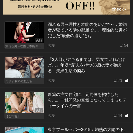
溺れる男～理性と本能のあいだで～：婚約
者が寝ている隣の部屋で…。理性的な男が
犯した”最低の過ち”とは
Vol.1
恋愛
54
溺れる男～理性と本能のあいだで～
「2人目がデキるまでは、男女でいれたけ
ど…」年収“億”夫を持つ36歳の妻が抱え
る、夫婦生活の悩み
Vol.4
恋愛
73
ミリオネアの妻たち
新築の注文住宅に、元同僚を招待した
ら…。一触即発の空気になってしまったテ
ィータイムの一言
Vol.4
恋愛
14
【ご報告】
東京プールラバー2018：灼熱の太陽の下、