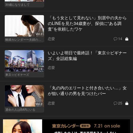
30歳になりまして
「もう女として見れない」別居中の夫から
のLINEを見た34歳妻が、探偵に“ある調
査”を依頼したワケ
Vol.3
恋愛
14
離婚カレンダー〜夫婦の正しい終わり方〜
いよいよ明日で最終話！「東京☆ビギナー
ズ」全話総集編
恋愛
Vol.16
東京☆ビギナーズ
「丸の内のエリートと付き合いたい…」女
が狙い通りの男を見つけたバー
恋愛
25
Vol.2
運命の人はBARにいる