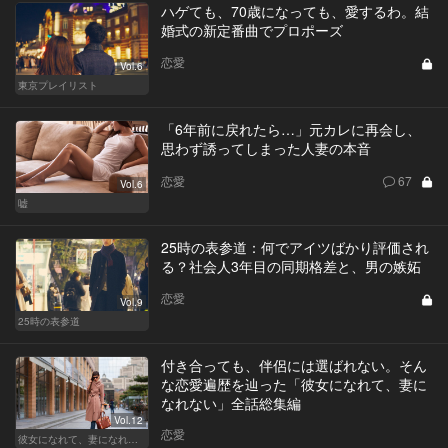
ハゲても、70歳になっても、愛するわ。結
婚式の新定番曲でプロポーズ
恋愛
Vol.6
東京プレイリスト
「6年前に戻れたら…」元カレに再会し、
思わず誘ってしまった人妻の本音
恋愛
67
Vol.6
嘘
25時の表参道：何でアイツばかり評価され
る？社会人3年目の同期格差と、男の嫉妬
恋愛
Vol.9
25時の表参道
付き合っても、伴侶には選ばれない。そん
な恋愛遍歴を辿った「彼女になれて、妻に
なれない」全話総集編
Vol.12
恋愛
彼女になれて、妻になれない