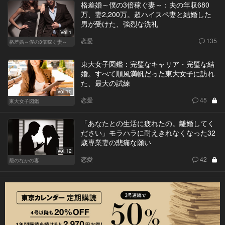
格差婚～僕の3倍稼ぐ妻～：夫の年収680
万、妻2,200万。超ハイスペ妻と結婚した
男が受けた、強烈な洗礼
Vol.1
恋愛
135
格差婚～僕の3倍稼ぐ妻～
東大女子図鑑：完璧なキャリア・完璧な結
婚。すべて順風満帆だった東大女子に訪れ
た、最大の試練
Vol.10
恋愛
45
東大女子図鑑
「あなたとの生活に疲れたの。離婚してく
ださい」モラハラに耐えきれなくなった32
歳専業妻の悲痛な願い
Vol.12
恋愛
42
籠のなかの妻