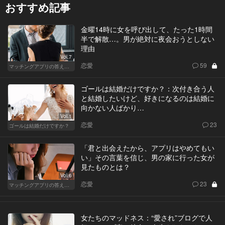
おすすめ記事
金曜14時に女を呼び出して、たった1時間
半で解散…。男が絶対に夜会おうとしない
理由
Vol.7
恋愛
59
マッチングアプリの答えあわせ【Q】
ゴールは結婚だけですか？：次付き合う人
と結婚したいけど、好きになるのは結婚に
向かない人ばかり…
Vol.1
恋愛
23
ゴールは結婚だけですか？
「君と出会えたから、アプリはやめてもい
い」その言葉を信じ、男の家に行った女が
見たものとは？
Vol.6
恋愛
23
マッチングアプリの答えあわせ【A】～SEASON2～
女たちのマッドネス：“愛され”ブログで人