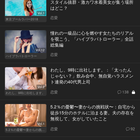
スタイル抜群・激カワ水着美女が集う場所
はどこ？
Vol.1
恋愛
東京プールラバー2018
憧れの一級品に心を燃やす女たちのリアル
を覗こう。「ハイブラパトローラー」全話
総集編
Vol.12
恋愛
ハイブラパトローラー
わたし、9時に出社します。：「太ったん
じゃない？」飲み会中、無自覚ハラスメン
ト連発の40代男上司
Vol.2
恋愛
138
わたし、9時に出社します。
5.2％の憂鬱〜妻からの挑戦状〜：自宅から
徒歩15分のホテルに泊まる妻。夫の存在を
無視して、女がしていたこと
Vol.1
恋愛
92
5.2％の憂鬱〜妻からの挑戦状〜