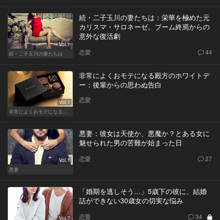
続・二子玉川の妻たちは：栄華を極めた元
カリスマ・サロネーゼ。ブーム終焉からの
意外な復活劇
Vol.1
恋愛
44
続・二子玉川の妻たちは
非常によくおモテになる殿方のホワイトデ
ー：後輩からの思わぬ告白
恋愛
Vol.1
非常によくおモテになる殿方のホワイトデー
悪妻：彼女は天使か、悪魔か？とある女に
魅せられた男の苦難が始まった日
恋愛
27
Vol.1
悪妻
「婚期を逃しそう…」5歳下の彼に、結婚
話ができない30歳女の切実な悩み
恋愛
34
Vol.7