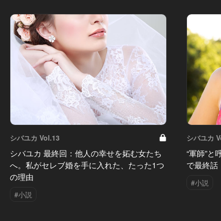
シバユカ Vol.13
シバユカ Vo
シバユカ 最終回：他人の幸せを妬む女たち
“軍師”
へ。私がセレブ婚を手に入れた、たった1つ
で最終話
の理由
#小説
#小説