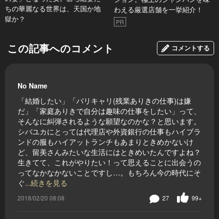
ちの華麗なる世界は、天国か地
わえる厳選店舗を一挙紹介！
獄か？
PR
この記事へのコメント
コメントする
No Name
「結婚したい」「バリキャリ(残業ありきの仕事)は嫌
だ」「家庭ありきで自分は趣味の仕事をしたい」って、
そんなに糾弾されるような願望なのかな？と思います。
シバユカにとっては代理店や外資銀行の仕事もハイブラ
ンドの服もハイアットランチもあまりときめかないけ
ど、留美さんみたいな生活にはときめいたんですよね？
生きてて、これがやりたい！って思えることに出会うの
ってなかなかないことですし…。もちろん今の時代にそ
ぐ
...続きを見る
2018/02/20 08:08
27
99+