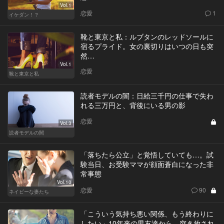
Vol.1
恋愛
1
イケダン！？
靴と東京と私：ルブタンのレッドソールに
宿るプライド。女の裏切りはいつの日も突
然…
Vol.1
恋愛
靴と東京と私
読者モデルの闇：日給三千円の仕事で失わ
れる三万円と、背後にいる男の影
恋愛
Vol.3
読者モデルの闇
「落ちたら公立」と覚悟していても…。試
験当日、お受験ママが顔面蒼白になった非
常事態
Vol.10
恋愛
90
ネイビーな妻たち
「こういう気持ち悪い関係、もう終わりに
したい」10年来の男友達から、突き放され