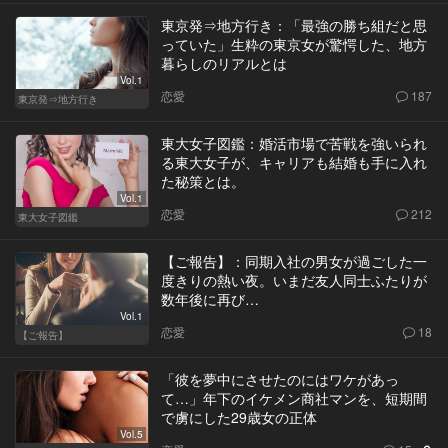
東京発⇒地方行き：「最強の勝ち組だと思
っていた」生粋の東京女が驚愕した、地方
暮らしのリアルとは
Vol.1
恋愛
187
東京発⇒地方行き
東大女子図鑑：婚活市場で苦戦を強いられ
る東大女子が、キャリアも結婚も手に入れ
た秘策とは。
Vol.1
恋愛
212
東大女子図鑑
【ご報告】：同期入社の男女が過ごした一
度きりの熱い夜。いまだ友人同士ふたりが
数年後に再び…
Vol.1
恋愛
18
【ご報告】
「彼を夢中にさせたのにはワケがあっ
て…」年下のイケメン商社マンを、短期間
で虜にした29歳女の正体
Vol.5