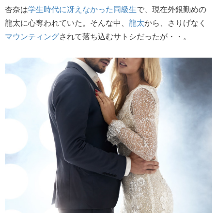
杏奈は
学生時代に冴えなかった同級生
で、現在外銀勤めの
龍太に心奪われていた。そんな中、
龍太
から、さりげなく
マウンティング
されて落ち込むサトシだったが・・。