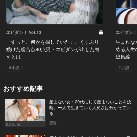
エビダン！ Vol.13
エビダン！ V
「ずっと、何かを探していた」。くすぶり
生まれな
続けた総合点80点男・エビダンが出した答
める人生
えとは
総集編
#小説
#小説
おすすめ記事
産まない女：20代にして産まないことを決
断。一人で生きていく大変さは分かってい
る
Vol.1
恋愛
産まない女