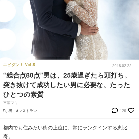
エビダン！ Vol.5
2018.02.22
“総合点80点”男は、25歳過ぎたら頭打ち。
突き抜けて成功したい男に必要な、たった
ひとつの素質
三浦マキ
#小説
#レストラン
129
都内でも住みたい街の上位に、常にランクインする恵比
寿。