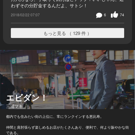
わずその分貯金するんだよ、サトシ！
2018/02/22 07:07
6
74
もっと見る （ 129 件 ）
エビダン！
三浦マキ
都内でも住みたい街の上位に、常にランクインする恵比寿。
仲間と肩肘張らず楽しめるお店がたくさんあり、便利で、何より賑やかな街
である。