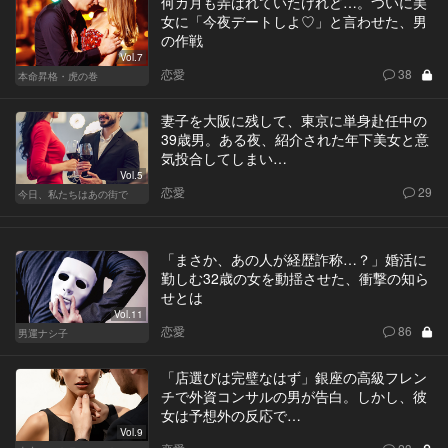
何カ月も弄ばれていたけれど…。ついに美
女に「今夜デートしよ♡」と言わせた、男
の作戦
Vol.7
恋愛
38
本命昇格・虎の巻
妻子を大阪に残して、東京に単身赴任中の
39歳男。ある夜、紹介された年下美女と意
気投合してしまい…
Vol.5
恋愛
29
今日、私たちはあの街で
「まさか、あの人が経歴詐称…？」婚活に
勤しむ32歳の女を動揺させた、衝撃の知ら
せとは
Vol.11
恋愛
86
男運ナシ子
「店選びは完璧なはず」銀座の高級フレン
チで外資コンサルの男が告白。しかし、彼
女は予想外の反応で…
Vol.9