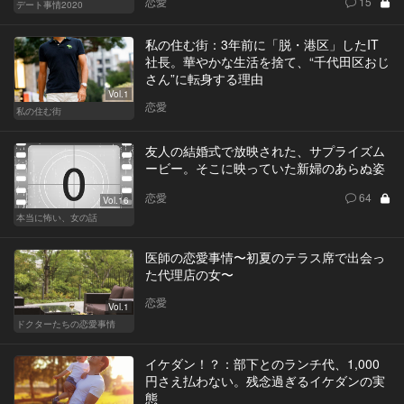
恋愛
15
デート事情2020
私の住む街：3年前に「脱・港区」したIT
社長。華やかな生活を捨て、“千代田区おじ
さん”に転身する理由
Vol.1
恋愛
私の住む街
友人の結婚式で放映された、サプライズム
ービー。そこに映っていた新婦のあらぬ姿
恋愛
64
Vol.16
本当に怖い、女の話
医師の恋愛事情〜初夏のテラス席で出会っ
た代理店の女〜
恋愛
Vol.1
ドクターたちの恋愛事情
イケダン！？：部下とのランチ代、1,000
円さえ払わない。残念過ぎるイケダンの実
態