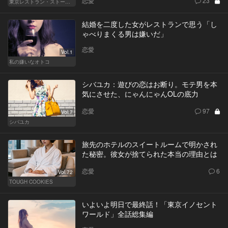
恋愛
23
東京レストラン・ストーリー
結婚を二度した女がレストランで思う「し
ゃべりまくる男は嫌いだ」
恋愛
Vol.1
私の嫌いなオトコ
シバユカ：遊びの恋はお断り。モテ男を本
気にさせた、にゃんにゃんOLの底力
恋愛
97
Vol.7
シバユカ
旅先のホテルのスイートルームで明かされ
た秘密。彼女が捨てられた本当の理由とは
恋愛
6
Vol.72
TOUGH COOKIES
いよいよ明日で最終話！「東京イノセント
ワールド」全話総集編