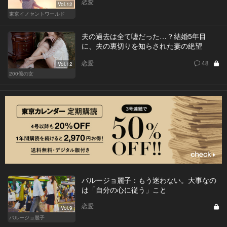
恋愛
Vol.12
東京イノセントワールド
夫の過去は全て嘘だった…？結婚5年目
に、夫の裏切りを知らされた妻の絶望
恋愛
48
Vol.12
200億の女
バルージョ麗子：もう迷わない。大事なの
は「自分の心に従う」こと
恋愛
Vol.9
バルージョ麗子