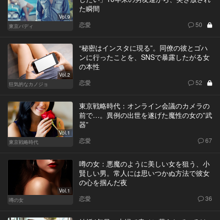
た瞬間
Vol.9
恋愛
50
東京バディ
“秘密はインスタに現る”。同僚の彼とゴハ
ンに行ったことを、SNSで暴露したがる女
の本性
Vol.2
恋愛
52
狂気的なカノジョ
東京戦略時代：オンライン会議のカメラの
前で…。異例の出世を遂げた魔性の女の”武
器”
Vol.1
恋愛
67
東京戦略時代
噂の女：悪魔のように美しい女を狙う、小
賢しい男。常人には思いつかぬ方法で彼女
の心を掴んだ夜
Vol.1
恋愛
36
噂の女