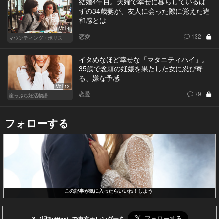
結婚4年目。夫婦で幸せに暮らしているは
ずの34歳妻が、友人に会った際に覚えた違
和感とは
Vol.4
恋愛
132
マウンティング・ポリス
イタめなほど幸せな「マタニティハイ」。
35歳で念願の妊娠を果たした女に忍び寄
る、嫌な予感
Vol.12
恋愛
79
崖っぷち妊活物語
フォローする
この記事が気に入ったらいいね！しよう
X（旧Twitter）で東京カレンダーを